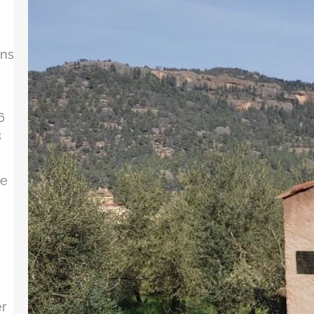
L’Agència Catalana de l’Aigua (ACA) ha
revocat definitivament gairebé
130.000 euros en subvencions a
ons
l’Ajuntament de Cabassers per greus
irregularitats en la gestió del
subministrament d’aigua. Per una
6
banda, s’han perdut prop de 30.000
3
euros pel transport d’aigua en
cisternes que no tenien el registre
sanitari obligatori, una pràctica que el
ue
govern municipal va mantenir…
er