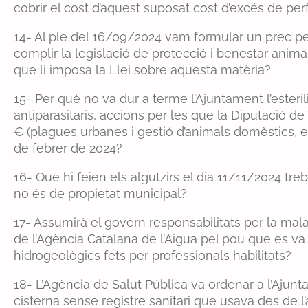
cobrir el cost d’aquest suposat cost d’excés de per
14- Al ple del 16/09/2024 vam formular un prec pe
complir la legislació de protecció i benestar anima
que li imposa la Llei sobre aquesta matèria?
15- Per què no va dur a terme l’Ajuntament l’esteril
antiparasitaris, accions per les que la Diputació d
€ (plagues urbanes i gestió d’animals domèstics, ex
de febrer de 2024?
16- Què hi feien els algutzirs el dia 11/11/2024 tr
no és de propietat municipal?
17- Assumirà el govern responsabilitats per la mal
de l’Agència Catalana de l’Aigua pel pou que es va 
hidrogeològics fets per professionals habilitats?
18- L’Agència de Salut Pública va ordenar a l’Ajunta
cisterna sense registre sanitari que usava des de l’