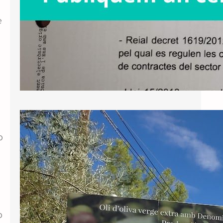
e
Nota de premsa: perseverem en la
o
defensa de la Llei de Política
Lingüística
;
El Tribunal d’Instància de Tarragona
ha notificat avui la sentència respecte
al recurs interposat per Junts contra
o
la negativa de l’Ajuntament de