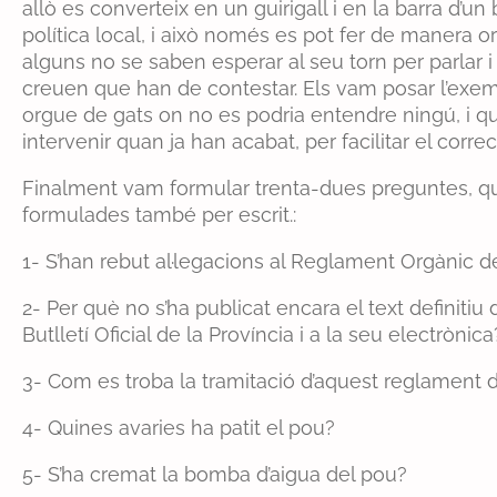
allò es converteix en un guirigall i en la barra d’un b
política local, i això només es pot fer de manera o
alguns no se saben esperar al seu torn per parlar
creuen que han de contestar. Els vam posar l’exem
orgue de gats on no es podria entendre ningú, i que
intervenir quan ja han acabat, per facilitar el cor
Finalment vam formular trenta-dues preguntes, qu
formulades també per escrit.:
1- S’han rebut al·legacions al Reglament Orgànic d
2- Per què no s’ha publicat encara el text definiti
Butlletí Oficial de la Província i a la seu electrònica
3- Com es troba la tramitació d’aquest reglament d
4- Quines avaries ha patit el pou?
5- S’ha cremat la bomba d’aigua del pou?