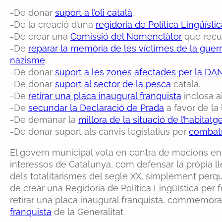
-De donar
suport a l’oli català
.
-De la creació d’una
regidoria de Política Lingüísti
-De crear una
Comissió del Nomenclàtor
que recup
-De
reparar la memòria de les víctimes de la guerra,
nazisme
.
-De donar
suport a les zones afectades per la DA
-De donar
suport al sector de la pesca
català.
-De
retirar una placa inaugural franquista
inclosa a
-De
secundar la Declaració de Prada
a favor de la 
-De demanar la
millora de la situació de l’habitatg
-De donar suport als canvis legislatius per
combatr
El govern municipal vota en contra de mocions en 
interessos de Catalunya, com defensar la pròpia lle
dels totalitarismes del segle XX, simplement perq
de crear una Regidoria de Política Lingüística per
retirar una placa inaugural franquista, commemora
franquista
de la Generalitat.