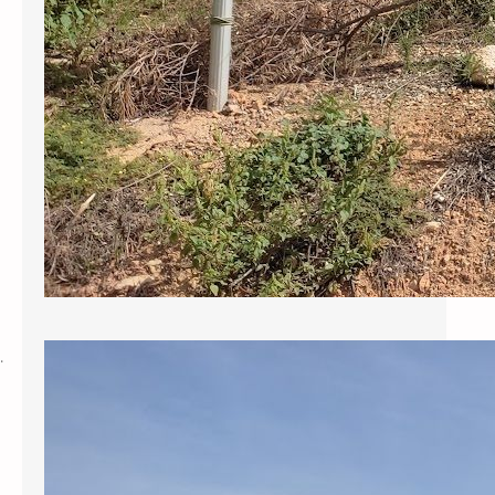
.
Sol·licitem al govern municipal que
reclami als responsables de la
redacció del projecte del pou els
130.000 € revocats per l’ACA