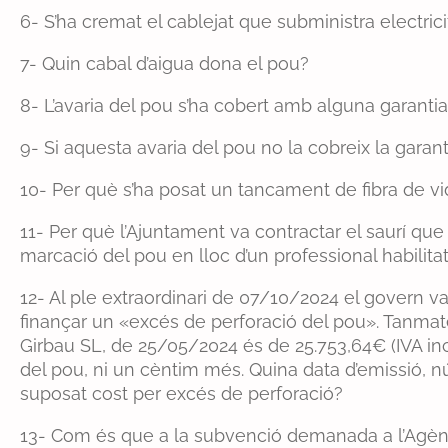
6- S’ha cremat el cablejat que subministra electrici
7- Quin cabal d’aigua dona el pou?
8- L’avaria del pou s’ha cobert amb alguna garanti
9- Si aquesta avaria del pou no la cobreix la garant
10- Per què s’ha posat un tancament de fibra de vid
11- Per què l’Ajuntament va contractar el saurí que
marcació del pou en lloc d’un professional habilita
12- Al ple extraordinari de 07/10/2024 el govern 
finançar un «excés de perforació del pou». Tanmate
Girbau SL, de 25/05/2024 és de 25.753,64€ (IVA inc
del pou, ni un cèntim més. Quina data d’emissió, nú
suposat cost per excés de perforació?
13- Com és que a la subvenció demanada a l’Agèn