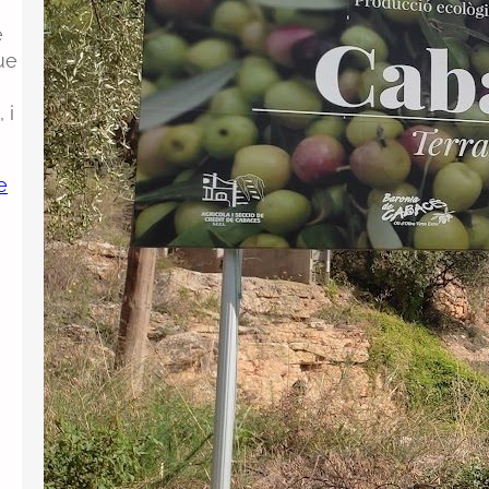
Cabassers a oficialitzar el topònim
è
català del municipi després d’haver
ue
anunciat el 2024 que ho faria per
complir la Llei e Política Lingüística. En
 i
la resolució, el tribunal ha decidit
inadmetre la demanda…
e