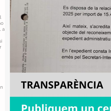
l
no
, a
si
r
an