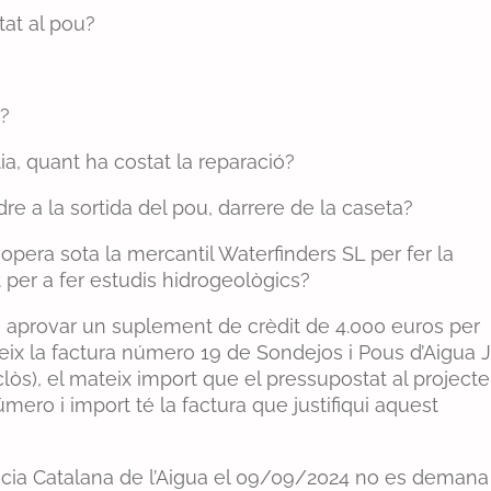
tat al pou?
a?
ia, quant ha costat la reparació?
re a la sortida del pou, darrere de la caseta?
 opera sota la mercantil Waterfinders SL per fer la
t per a fer estudis hidrogeològics?
va aprovar un suplement de crèdit de 4.000 euros per
ix la factura número 19 de Sondejos i Pous d’Aigua J
lòs), el mateix import que el pressupostat al projecte
mero i import té la factura que justifiqui aquest
cia Catalana de l’Aigua el 09/09/2024 no es demana