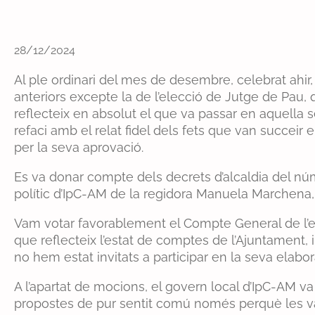
28/12/2024
Al ple ordinari del mes de desembre, celebrat ahir
anteriors excepte la de l’elecció de Jutge de Pau,
reflecteix en absolut el que va passar en aquella s
refaci amb el relat fidel dels fets que van succeir en
per la seva aprovació.
Es va donar compte dels decrets d’alcaldia del núm.
polític d’IpC-AM de la regidora Manuela Marchena, q
Vam votar favorablement el Compte General de l’
que reflecteix l’estat de comptes de l’Ajuntament,
no hem estat invitats a participar en la seva elabora
A l’apartat de mocions, el govern local d’IpC-AM 
propostes de pur sentit comú només perquè les vam