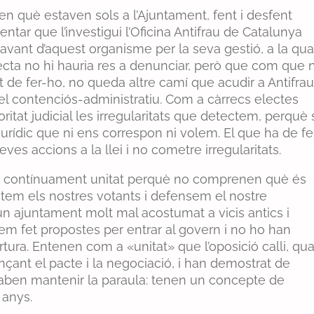
n què estaven sols a l’Ajuntament, fent i desfent
ntar que l’investigui l’Oficina Antifrau de Catalunya
vant d’aquest organisme per la seva gestió, a la qua
ecta no hi hauria res a denunciar, però que com que 
itat de fer-ho, no queda altre camí que acudir a Antifrau
ió del contenciós-administratiu. Com a càrrecs electes
itat judicial les irregularitats que detectem, perquè 
urídic que ni ens correspon ni volem. El que ha de fe
ves accions a la llei i no cometre irregularitats.
en contínuament unitat perquè no comprenen què és
entem els nostres votants i defensem el nostre
un ajuntament molt mal acostumat a vicis antics i
hem fet propostes per entrar al govern i no ho han
ura. Entenen com a «unitat» que l’oposició calli, qu
nçant el pacte i la negociació, i han demostrat de
 saben mantenir la paraula: tenen un concepte de
 anys.