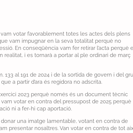
, vam votar favorablement totes les actes dels plens
 que vam impugnar en la seva totalitat perquè no
essió. En conseqüència vam fer retirar l’acta perquè 
 realitat, i es tornarà a portar al ple ordinari de març
 133 al 191 de 2024 i de la sortida de govern i del gr
ue a partir d’ara és regidora no adscrita.
exercici 2023 perquè només és un document tècnic
 i vam votar en contra del pressupost de 2025 perquè
ció ni a fer-hi cap aportació.
va donar una imatge lamentable, votant en contra de
 presentar nosaltres. Van votar en contra de tot aix