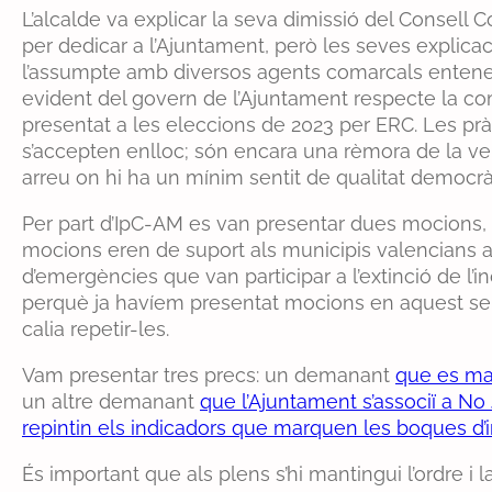
L’alcalde va explicar la seva dimissió del Consell C
per dedicar a l’Ajuntament, però les seves explica
l’assumpte amb diversos agents comarcals entenem
evident del govern de l’Ajuntament respecte la c
presentat a les eleccions de 2023 per ERC. Les pr
s’accepten enlloc; són encara una rèmora de la vell
arreu on hi ha un mínim sentit de qualitat democrà
Per part d’IpC-AM es van presentar dues mocions, 
mocions eren de suport als municipis valencians a
d’emergències que van participar a l’extinció de l’
perquè ja havíem presentat mocions en aquest sent
calia repetir-les.
Vam presentar tres precs: un demanant
que es man
un altre demanant
que l’Ajuntament s’associï a N
repintin els indicadors que marquen les boques d’
És important que als plens s’hi mantingui l’ordre i l