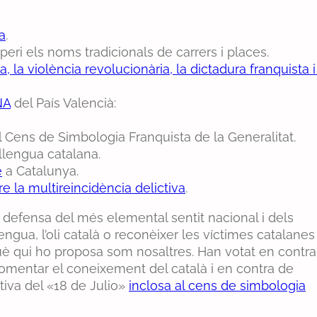
ca
.
eri els noms tradicionals de carrers i places.
 la violència revolucionària, la dictadura franquista i
NA
del País Valencià:
l Cens de Simbologia Franquista de la Generalitat.
llengua catalana.
e
a Catalunya.
e la multireincidència delictiva
.
defensa del més elemental sentit nacional i dels
ngua, l’oli català o reconèixer les víctimes catalanes
uè qui ho proposa som nosaltres. Han votat en contra
 fomentar el coneixement del català i en contra de
tiva del «18 de Julio»
inclosa al cens de simbologia