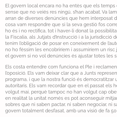
El govern local encara no ha entès que els temps e
sense que no veiés res ningú, s’han acabat. Va lame
arran de diverses denúncies que hem interposat da
cosa vam respondre que si la seva gestió fos corr
ho és i no rectifica, tot i haver-li donat la possibil
la Fiscalia, als Jutjats d’Instrucció i a la jurisdicc
tenim l’obligació de posar en coneixement de l’autor
no ho féssim les encobriríem i assumiríem un risc j
el govern si no vol denúncies és ajustar totes les se
Els costa entendre com funciona el Ple i reclam
l’oposició. Els vam deixar clar que a Junts repres
programa, i que la nostra funció és democratitzar 
autoritaris. Els vam recordar que en el passat els 
volgut mai, perquè tampoc no han volgut cap obert
en realitat la unitat només es pot aconseguir mitja
sobres que ni saben pactar, ni saben negociar, ni
govern totalment desfasat, amb una visió de fa 50