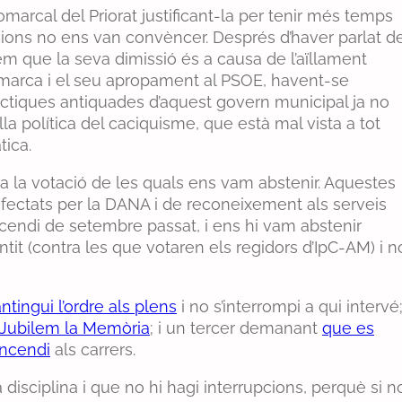
omarcal del Priorat justificant-la per tenir més temps
cions no ens van convèncer. Després d’haver parlat d
 que la seva dimissió és a causa de l’aïllament
omarca i el seu apropament al PSOE, havent-se
àctiques antiquades d’aquest govern municipal ja no
a política del caciquisme, que està mal vista a tot
tica.
a la votació de les quals ens vam abstenir. Aquestes
fectats per la DANA i de reconeixement als serveis
incendi de setembre passat, i ens hi vam abstenir
it (contra les que votaren els regidors d’IpC-AM) i n
tingui l’ordre als plens
i no s’interrompi a qui intervé
o Jubilem la Memòria
; i un tercer demanant
que es
incendi
als carrers.
a disciplina i que no hi hagi interrupcions, perquè si n