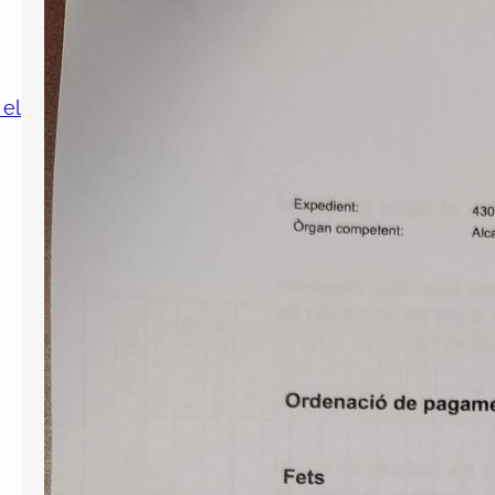
Publiquem un cercador de decrets
d’alcaldia
 el
Per tal de millorar la transparència i el
servei públic, posem a l’abast de
tothom el llistat de decrets d’alcaldia
aprovats des de l’abril de 2023, per
facilitar-ne la consulta. Si us interessa
conèixer el contingut d’alguns
d’aquests decrets podeu realitzar una
sol·licitud d’informació pública a
l’Ajutament demanant-ne còpia. Us
l’hauran de facilitar en el…