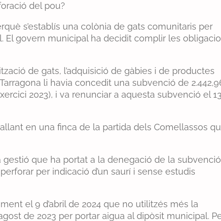
foració del pou?
rquè s’establís una colònia de gats comunitaris per
l. El govern municipal ha decidit complir les obligaci
ització de gats, l’adquisició de gàbies i de productes
e Tarragona li havia concedit una subvenció de 2.442,9
ercici 2023), i va renunciar a aquesta subvenció el 1
eballant en una finca de la partida dels Comellassos q
a gestió que ha portat a la denegació de la subvenció
perforar per indicació d’un saurí i sense estudis
ment el 9 d’abril de 2024 que no utilitzés més la
agost de 2023 per portar aigua al dipòsit municipal. P