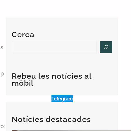
Cerca
S
es
e
a
r
c
up
Rebeu les notícies al
h
mòbil
Telegram
Notícies destacades
ò: