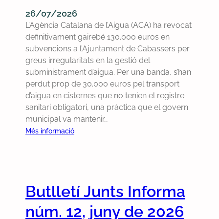
e
r
26/07/2026
s
L’Agència Catalana de l’Aigua (ACA) ha revocat
e
definitivament gairebé 130.000 euros en
v
subvencions a l’Ajuntament de Cabassers per
e
greus irregularitats en la gestió del
r
subministrament d’aigua. Per una banda, s’han
e
perdut prop de 30.000 euros pel transport
m
d’aigua en cisternes que no tenien el registre
e
sanitari obligatori, una pràctica que el govern
n
municipal va mantenir…
l
:
Més informació
a
S
d
o
e
l
f
·
Butlletí Junts Informa
e
l
n
i
núm. 12, juny de 2026
s
c