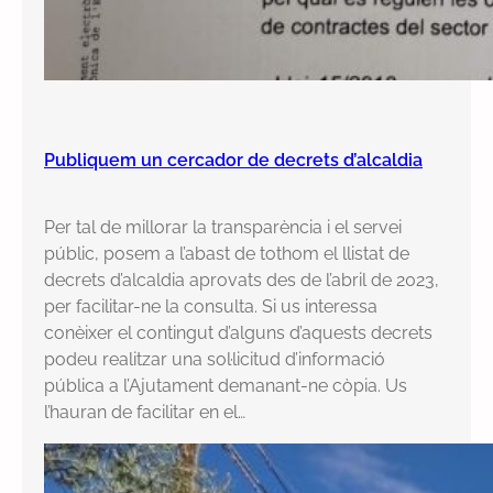
r
e
r
s
d
e
Publiquem un cercador de decrets d’alcaldia
C
a
Per tal de millorar la transparència i el servei
b
públic, posem a l’abast de tothom el llistat de
a
decrets d’alcaldia aprovats des de l’abril de 2023,
s
per facilitar-ne la consulta. Si us interessa
s
conèixer el contingut d’alguns d’aquests decrets
e
podeu realitzar una sol·licitud d’informació
r
pública a l’Ajutament demanant-ne còpia. Us
s
l’hauran de facilitar en el…