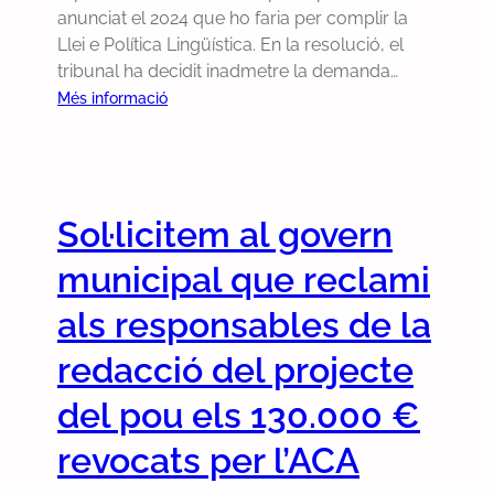
anunciat el 2024 que ho faria per complir la
Llei e Política Lingüística. En la resolució, el
tribunal ha decidit inadmetre la demanda…
:
Més informació
N
o
t
a
Sol·licitem al govern
d
e
municipal que reclami
p
r
als responsables de la
e
redacció del projecte
m
s
del pou els 130.000 €
a
:
revocats per l’ACA
p