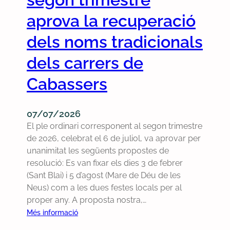
t
L
a
í
aprova la recuperació
i
l
J
n
q
dels noms tradicionals
u
g
u
n
dels carrers de
ü
e
t
í
r
s
Cabassers
s
e
I
t
c
n
i
l
f
07/07/2026
c
a
o
El ple ordinari corresponent al segon trimestre
a
m
r
de 2026, celebrat el 6 de juliol, va aprovar per
i
m
unanimitat les següents propostes de
a
a
resolució: Es van fixar els dies 3 de febrer
l
n
(Sant Blai) i 5 d’agost (Mare de Déu de les
s
ú
Neus) com a les dues festes locals per al
r
m
proper any. A proposta nostra,…
e
.
:
Més informació
s
1
E