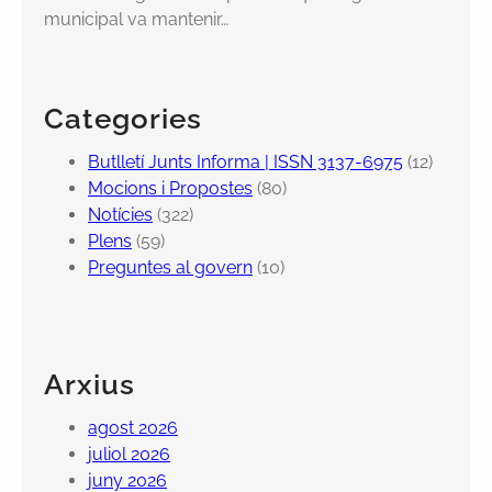
municipal va mantenir…
Categories
Butlletí Junts Informa | ISSN 3137-6975
(12)
Mocions i Propostes
(80)
Notícies
(322)
Plens
(59)
Preguntes al govern
(10)
Arxius
agost 2026
juliol 2026
juny 2026