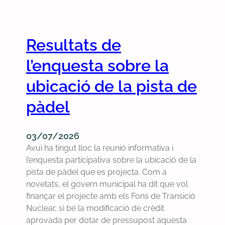
p
2
l
o
,
p
n
j
l
s
Resultats de
u
e
a
n
o
l’enquesta sobre la
b
y
r
l
d
d
ubicació de la pista de
e
e
i
s
pàdel
2
n
d
0
a
e
2
r
l
03/07/2026
6
i
a
Avui ha tingut lloc la reunió informativa i
d
r
l’enquesta participativa sobre la ubicació de la
e
e
pista de pàdel que es projecta. Com a
l
d
novetats, el govern municipal ha dit que vol
s
a
finançar el projecte amb els Fons de Transició
e
c
Nuclear, si bé la modificació de crèdit
g
c
aprovada per dotar de pressupost aquesta
o