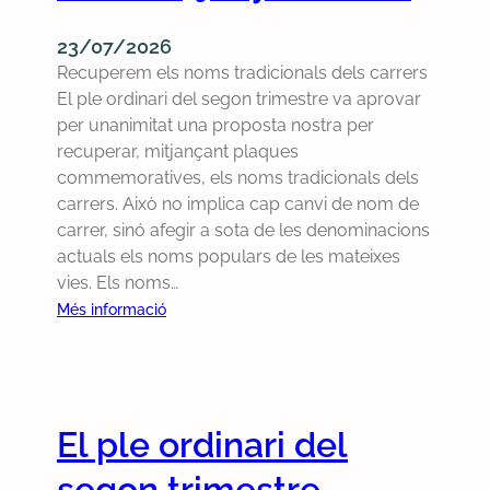
a
i
d
t
23/07/2026
e
e
Recuperem els noms tradicionals dels carrers
l
m
El ple ordinari del segon trimestre va aprovar
a
a
per unanimitat una proposta nostra per
L
l
recuperar, mitjançant plaques
l
g
commemoratives, els noms tradicionals dels
e
o
carrers. Això no implica cap canvi de nom de
i
v
carrer, sinó afegir a sota de les denominacions
d
e
actuals els noms populars de les mateixes
e
r
vies. Els noms…
P
n
:
Més informació
o
m
B
l
u
u
í
n
t
t
i
l
i
c
El ple ordinari del
l
c
i
e
segon trimestre
a
p