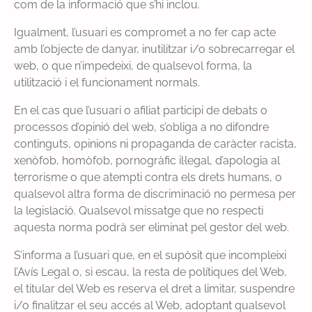
com de la informació que s’hi inclou.
Igualment, l’usuari es compromet a no fer cap acte
amb l’objecte de danyar, inutilitzar i/o sobrecarregar el
web, o que n’impedeixi, de qualsevol forma, la
utilització i el funcionament normals.
En el cas que l’usuari o afiliat participi de debats o
processos d’opinió del web, s’obliga a no difondre
continguts, opinions ni propaganda de caràcter racista,
xenòfob, homòfob, pornogràfic il·legal, d’apologia al
terrorisme o que atempti contra els drets humans, o
qualsevol altra forma de discriminació no permesa per
la legislació. Qualsevol missatge que no respecti
aquesta norma podrà ser eliminat pel gestor del web.
S’informa a l’usuari que, en el supòsit que incompleixi
l’Avís Legal o, si escau, la resta de polítiques del Web,
el titular del Web es reserva el dret a limitar, suspendre
i/o finalitzar el seu accés al Web, adoptant qualsevol