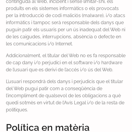
continguda al Web, incloent i sense limitar-s’hi, els
produïts en els sistemes informàtics o els provocats
per la introducció de codi maliciós (malware), i/o atacs
informàtics i tampoc serà responsable dels danys que
puguin patir els usuaris per un ús inadequat del Web ni
de les caigudes, interrupcions, absència o defecte en
les comunicacions i/o Internet.
Addicionalment, el titular del Web no es fa responsable
de cap dany i/o perjudici en el software i/o hardware
de l’usuari que es derivi de l’accés i/o ús del Web.
L’usuari respondrà dels danys i perjudicis que el titular
del Web pugui patir com a conseqüència de
l’incompliment de qualsevol de les obligacions a què
quedi sotmès en virtut de l’Avís Legal i/o de la resta de
polítiques.
Política en matèria