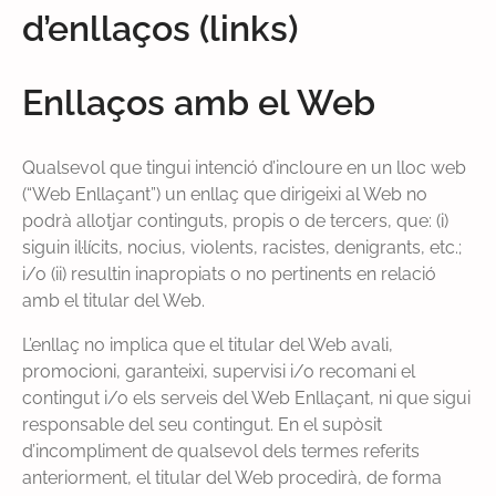
d’enllaços (links)
Enllaços amb el Web
Qualsevol que tingui intenció d’incloure en un lloc web
(“Web Enllaçant”) un enllaç que dirigeixi al Web no
podrà allotjar continguts, propis o de tercers, que: (i)
siguin il·lícits, nocius, violents, racistes, denigrants, etc.;
i/o (ii) resultin inapropiats o no pertinents en relació
amb el titular del Web.
L’enllaç no implica que el titular del Web avali,
promocioni, garanteixi, supervisi i/o recomani el
contingut i/o els serveis del Web Enllaçant, ni que sigui
responsable del seu contingut. En el supòsit
d’incompliment de qualsevol dels termes referits
anteriorment, el titular del Web procedirà, de forma