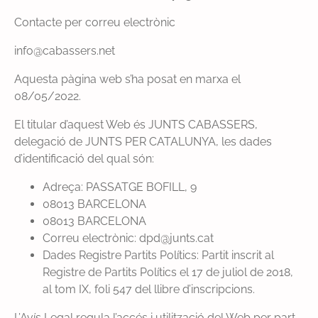
Contacte per correu electrònic
info@cabassers.net
Aquesta pàgina web s’ha posat en marxa el
08/05/2022.
El titular d’aquest Web és JUNTS CABASSERS,
delegació de JUNTS PER CATALUNYA, les dades
d’identificació del qual són:
Adreça: PASSATGE BOFILL, 9
08013 BARCELONA
08013 BARCELONA
Correu electrònic: dpd@junts.cat
Dades Registre Partits Polítics: Partit inscrit al
Registre de Partits Polítics el 17 de juliol de 2018,
al tom IX, foli 547 del llibre d’inscripcions.
L’Avís Legal regula l’accés i utilització del Web per part