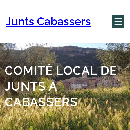
Vés
al
contingut
Junts Cabassers
COMITÈ LOCAL DE
JUNTS A
CABASSERS