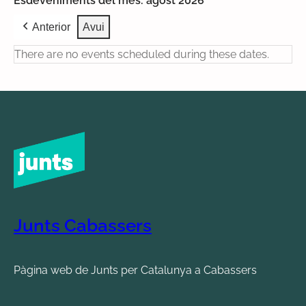
Esdeveniments del mes: agost 2026
Anterior
Avui
There are no events scheduled during these dates.
Junts Cabassers
Pàgina web de Junts per Catalunya a Cabassers