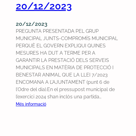
0
e
20/12/2023
8
s
/
i
20/12/2023
0
r
PREGUNTA PRESENTADA PEL GRUP
7
e
MUNICIPAL JUNTS-COMPROMÍS MUNICIPAL
/
s
PERQUÈ EL GOVERN EXPLIQUI QUINES
2
p
MESURES HA DUT A TERME PER A
0
o
GARANTIR LA PRESTACIÓ DELS SERVEIS
2
s
MUNICIPALS EN MATÈRIA DE PROTECCIÓ I
4
t
BENESTAR ANIMAL QUE LA LLEI 7/2023
e
ENCOMANA A L’AJUNTAMENT (punt 6 de
s
l’Odre del dia).En el pressupost municipal de
d
l’exercici 2024 s’han inclòs una partida…
e
l
:
Més informació
p
P
l
r
e
e
d
g