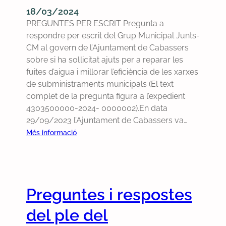
18/03/2024
0
r
PREGUNTES PER ESCRIT Pregunta a
9
e
respondre per escrit del Grup Municipal Junts-
/
s
CM al govern de l’Ajuntament de Cabassers
2
p
sobre si ha sol·licitat ajuts per a reparar les
0
o
fuites d’aigua i millorar l’eficiència de les xarxes
2
s
de subministraments municipals (El text
4
t
complet de la pregunta figura a l’expedient
e
4303500000-2024- 0000002).En data
s
29/09/2023 l’Ajuntament de Cabassers va…
d
e
:
Més informació
l
P
p
r
l
e
e
g
Preguntes i respostes
d
u
e
n
del ple del
l
t