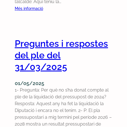
l’alcalde: Aquí teniu la…
l
:
Més informació
2
P
9
r
d
e
e
g
s
Preguntes i respostes
u
e
n
del ple del
t
t
e
e
31/03/2025
m
s
b
d
r
01/05/2025
e
e
1- Pregunta: Per què no s’ha donat compte al
l
d
ple de la liquidació del pressupost de 2024?
p
e
Resposta: Aquest any ha fet la liquidació la
l
2
Diputació i encara no el tenim. 2- P: El pla
e
0
pressupostari a mig termini pel període 2026 –
d
2
2028 mostra un resultat pressupostari de
e