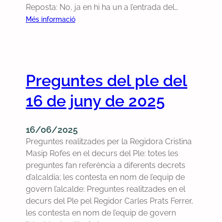
Reposta: No, ja en hi ha un a l’entrada del…
8
d
:
Més informació
e
P
g
r
e
e
n
g
Preguntes del ple del
e
u
r
n
16 de juny de 2025
d
t
e
e
2
s
16/06/2025
0
d
Preguntes realitzades per la Regidora Cristina
2
e
Masip Rofes en el decurs del Ple: totes les
6
l
preguntes fan referència a diferents decrets
p
d’alcaldia; les contesta en nom de l’equip de
l
govern l’alcalde: Preguntes realitzades en el
e
decurs del Ple pel Regidor Carles Prats Ferrer,
d
les contesta en nom de l’equip de govern
e