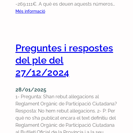
5
-269.111€. A què es deuen aquests números…
l
1
:
Més informació
6
P
d
r
e
e
j
g
Preguntes i respostes
u
u
n
n
del ple del
y
t
d
e
27/12/2024
e
s
2
i
28/01/2025
0
r
1- Pregunta: S’han rebut al·legacions al
2
e
Reglament Orgànic de Participació Ciutadana?
5
s
Resposta: No hem rebut al·legacions. 2- P: Per
p
què no s’ha publicat encara el text definitiu del
o
Reglament Orgànic de Participació Ciutadana
s
al Butlletí Oficial de la Província i a la seu
t