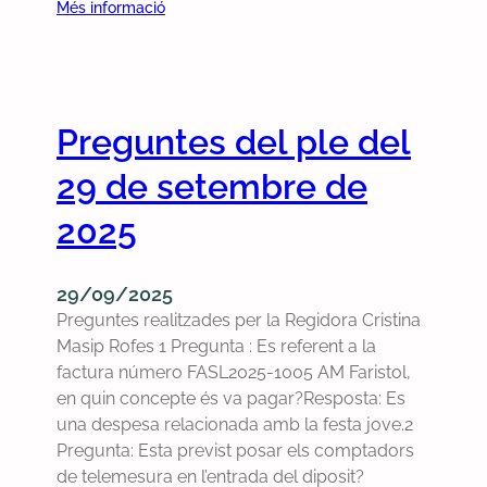
:
Més informació
P
r
e
g
Preguntes del ple del
u
n
29 de setembre de
t
e
2025
s
d
29/09/2025
e
Preguntes realitzades per la Regidora Cristina
l
Masip Rofes 1 Pregunta : Es referent a la
p
factura número FASL2025-1005 AM Faristol,
l
en quin concepte és va pagar?Resposta: Es
e
una despesa relacionada amb la festa jove.2
d
Pregunta: Esta previst posar els comptadors
e
de telemesura en l’entrada del diposit?
l