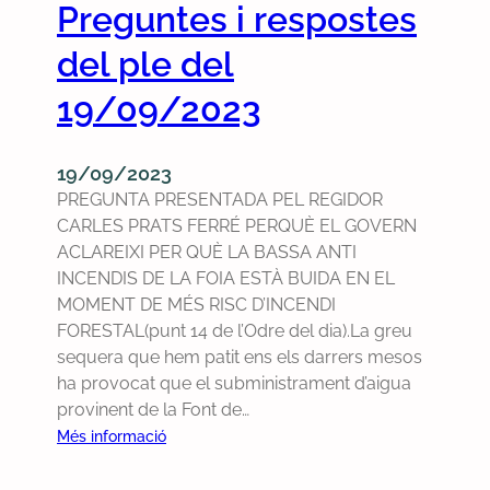
Preguntes i respostes
e
u
l
n
del ple del
1
t
8
e
19/09/2023
/
s
0
i
19/09/2023
3
r
PREGUNTA PRESENTADA PEL REGIDOR
/
e
CARLES PRATS FERRÉ PERQUÈ EL GOVERN
2
s
ACLAREIXI PER QUÈ LA BASSA ANTI
0
p
INCENDIS DE LA FOIA ESTÀ BUIDA EN EL
2
o
MOMENT DE MÉS RISC D’INCENDI
4
s
FORESTAL(punt 14 de l’Odre del dia).La greu
t
sequera que hem patit ens els darrers mesos
e
ha provocat que el subministrament d’aigua
s
provinent de la Font de…
d
e
:
Més informació
l
P
p
r