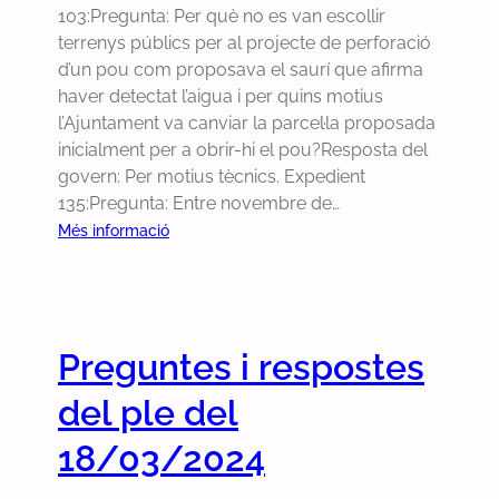
103:Pregunta: Per què no es van escollir
/
s
terrenys públics per al projecte de perforació
2
p
d’un pou com proposava el saurí que afirma
0
o
haver detectat l’aigua i per quins motius
2
s
l’Ajuntament va canviar la parcel·la proposada
4
t
inicialment per a obrir-hi el pou?Resposta del
e
govern: Per motius tècnics. Expedient
s
135:Pregunta: Entre novembre de…
d
e
:
Més informació
l
P
p
r
l
e
e
g
Preguntes i respostes
d
u
e
n
del ple del
l
t
1
e
18/03/2024
6
s
/
i