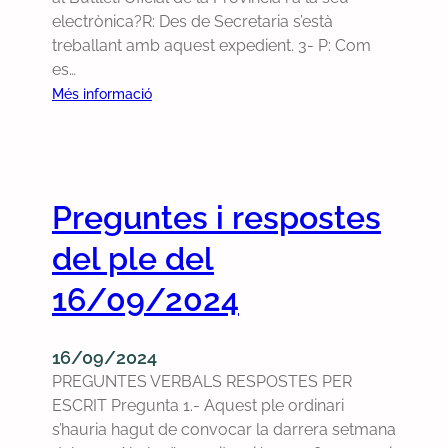
electrònica?R: Des de Secretaria s’està
e
treballant amb aquest expedient. 3- P: Com
s
es…
d
e
:
Més informació
l
P
p
r
l
e
e
g
Preguntes i respostes
d
u
e
n
del ple del
l
t
3
e
16/09/2024
1
s
/
i
16/09/2024
0
r
PREGUNTES VERBALS RESPOSTES PER
3
e
ESCRIT Pregunta 1.- Aquest ple ordinari
/
s
s’hauria hagut de convocar la darrera setmana
2
p