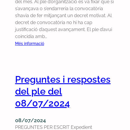
del mes. Al ple d’organització es va fixar que si
0
o
s’avançava o s’endarreria la convocatòria
2
s
s’havia de fer mitjançant un decret motivat. Al
5
t
decret de convocatòria no hi ha cap
e
justificació d’aquest avançament. El ple d’avui
s
coincidia amb…
d
e
:
Més informació
l
P
p
r
l
e
e
g
Preguntes i respostes
d
u
e
n
del ple del
l
t
2
e
08/07/2024
7
s
/
i
08/07/2024
1
r
PREGUNTES PER ESCRIT Expedient
2
e