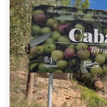
ha notificat avui la sentència respecte
al recurs interposat per Junts contra
la negativa de l’Ajuntament de
Cabassers a oficialitzar el topònim
català del municipi després d’haver
anunciat el 2024 que ho faria per
complir la Llei e Política Lingüística. En
la resolució, el tribunal ha decidit
inadmetre la demanda…