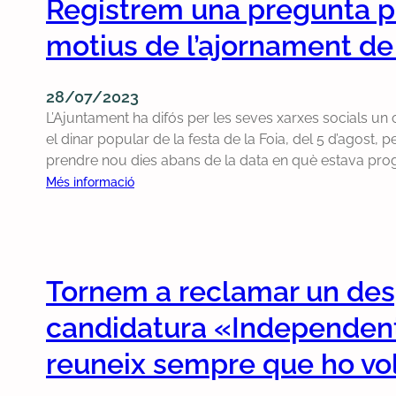
Registrem una pregunta pe
b
e
motius de l’ajornament de 
m
l
a
28/07/2023
v
L’Ajuntament ha difós per les seves xarxes socials un
e
el dinar popular de la festa de la Foia, del 5 d’agost, p
r
prendre nou dies abans de la data en què estava pro
i
:
Més informació
t
R
a
e
t
g
:
i
n
Tornem a reclamar un desp
s
o
t
candidatura «Independent
h
r
i
e
reuneix sempre que ho vo
h
m
a
u