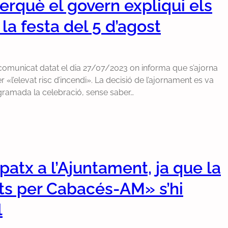
rquè el govern expliqui els
la festa del 5 d’agost
 comunicat datat el dia 27/07/2023 on informa que s’ajorna
er «l’elevat risc d’incendi». La decisió de l’ajornament es va
gramada la celebració, sense saber…
atx a l’Ajuntament, ja que la
s per Cabacés-AM» s’hi
l