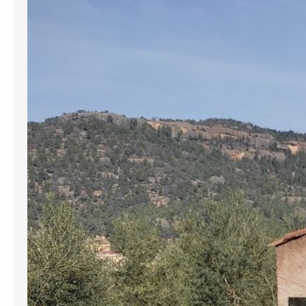
redacció del projecte del pou els
130.000 € revocats per l’ACA
L’Agència Catalana de l’Aigua (ACA) ha
revocat definitivament gairebé
130.000 euros en subvencions a
l’Ajuntament de Cabassers per greus
irregularitats en la gestió del
subministrament d’aigua. Per una
banda, s’han perdut prop de 30.000
euros pel transport d’aigua en
cisternes que no tenien el registre
sanitari obligatori, una pràctica que el
govern municipal va mantenir…