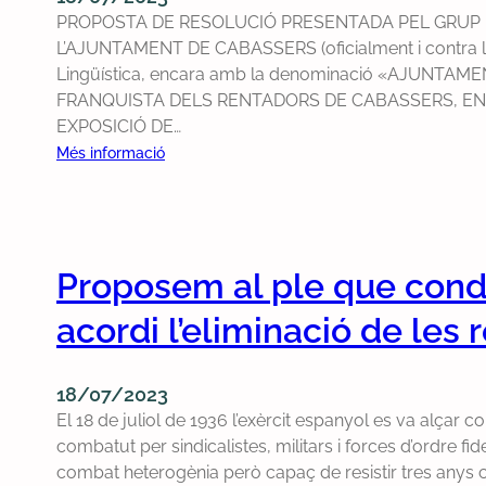
s
t
p
l
i
PROPOSTA DE RESOLUCIÓ PRESENTADA PEL GRUP
o
e
c
s
L’AJUNTAMENT DE CABASSERS (oficialment i contra l’arti
l
r
à
d
Lingüística, encara amb la denominació «AJUNTA
u
C
r
e
FRANQUISTA DELS RENTADORS DE CABASSERS, EN 
c
a
r
l
EXPOSICIÓ DE…
i
b
e
a
:
Més informació
ó
a
c
F
P
p
c
d
o
r
e
é
e
i
o
r
s
c
a
p
q
-
o
Proposem al ple que cond
o
u
A
n
s
è
M
acordi l’eliminació de les
s
t
l
»
e
a
’
s
l
d
18/07/2023
A
’
l
e
El 18 de juliol de 1936 l’exèrcit espanyol es va alçar co
j
h
e
r
combatut per sindicalistes, militars i forces d’ordre f
u
i
r
e
combat heterogènia però capaç de resistir tres anys c
n
r
a