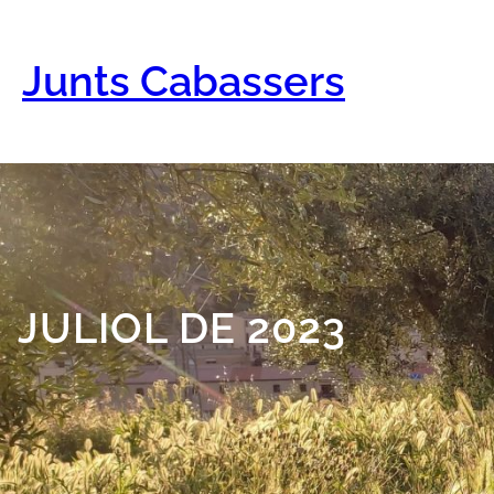
Vés
al
contingut
Junts Cabassers
JULIOL DE 2023