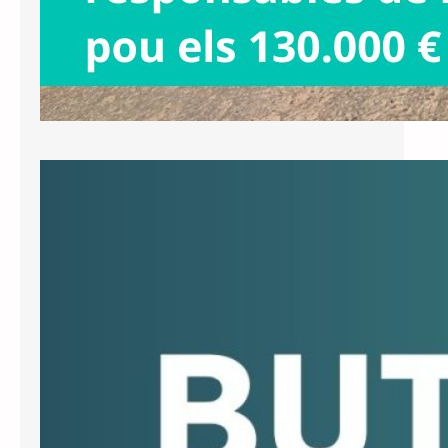
Butlletí Junts Informa núm. 12, juny
de 2026
Recuperem els noms tradicionals dels
carrers El ple ordinari del segon
trimestre va aprovar per unanimitat
una proposta nostra per recuperar,
mitjançant plaques commemoratives,
els noms tradicionals dels carrers.
Això no implica cap canvi de nom de
carrer, sinó afegir a sota de les