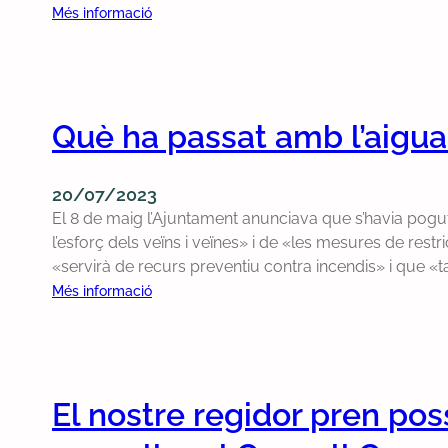
g
a
:
Més informació
u
o
r
D
è
v
u
e
l
e
n
m
a
r
d
a
b
n
e
Què ha passat amb l’aigua 
n
a
e
s
e
s
x
p
m
s
20/07/2023
p
a
e
a
El 8 de maig l’Ajuntament anunciava que s’havia pogut
l
t
x
c
l’esforç dels veïns i veïnes» i de «les mesures de rest
i
x
p
o
«servirà de recurs preventiu contra incendis» i que «ta
q
a
l
n
:
Més informació
u
l
i
t
Q
i
’
c
r
u
e
A
a
a
è
l
j
c
i
h
s
u
i
El nostre regidor pren pos
n
a
m
n
o
c
p
o
t
n