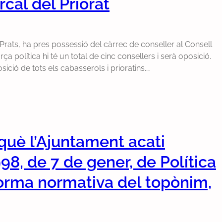
cal del Priorat
Prats, ha pres possessió del càrrec de conseller al Consell
a política hi té un total de cinc consellers i serà oposició.
ició de tots els cabasserols i prioratins.…
què l’Ajuntament acati
1998, de 7 de gener, de Política
la forma normativa del topònim,