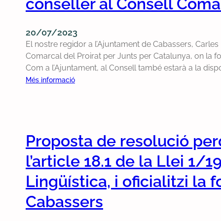
conseller al Consell Comar
e
a
t
a
s
n
s
i
m
s
d
s
u
e
20/07/2023
o
i
a
s
n
El nostre regidor a l’Ajuntament de Cabassers, Carles 
b
s
t
d
t
Comarcal del Proirat per Junts per Catalunya, on la forç
r
e
a
e
,
Com a l’Ajuntament, al Consell també estarà a la dispos
e
s
m
l
j
:
Més informació
l
t
b
’
a
E
a
à
l
a
q
l
u
b
’
j
u
n
b
u
a
o
e
o
i
i
i
Proposta de resolució per
r
l
s
c
d
g
n
a
t
a
l’article 18.1 de la Llei 1/
a
u
a
c
r
c
a
m
a
e
i
Lingüística, i oficialitzi 
d
e
n
r
ó
e
n
d
Cabassers
e
d
l
t
i
g
e
a
d
d