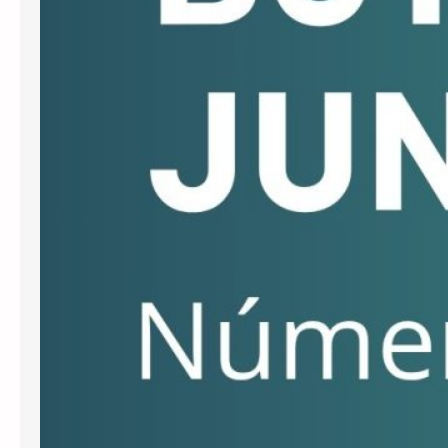
denominacions actuals els noms
populars de les mateixes vies. Els
noms…