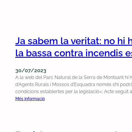
Ja sabem la veritat: no hi 
la bassa contra incendis e
30/07/2023
A la web del Parc Natural de la Serra de Montsant hi 
d’Agents Rurals i Mossos d’Esquadra només s’hi podrà
condicions establertes per la legislació»: Acte seguit
:
Més informació
J
a
s
a