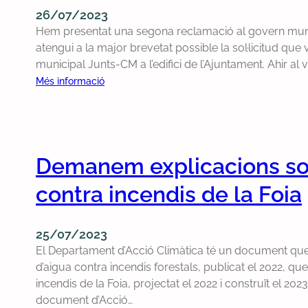
u
26/07/2023
n
r
Hem presentat una segona reclamació al govern munici
a
à
atengui a la major brevetat possible la sol·licitud qu
p
d
municipal Junts-CM a l’edifici de l’Ajuntament. Ahir al 
r
i
e
:
Més informació
n
g
T
a
u
o
r
n
r
a
t
n
l
Demanem explicacions sob
a
e
a
p
m
contra incendis de la Foia
F
e
a
o
r
r
i
q
e
25/07/2023
a
u
c
El Departament d’Acció Climàtica té un document que e
p
è
l
d’aigua contra incendis forestals, publicat el 2022, que
e
e
a
incendis de la Foia, projectat el 2022 i construït el 202
r
l
m
document d’Acció…
q