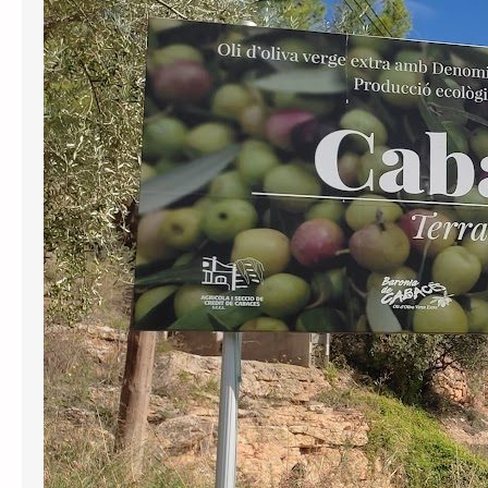
ha notificat avui la sentència respecte
al recurs interposat per Junts contra
la negativa de l’Ajuntament de
Cabassers a oficialitzar el topònim
català del municipi després d’haver
anunciat el 2024 que ho faria per
complir la Llei e Política Lingüística. En
la resolució, el tribunal ha decidit
inadmetre la demanda…