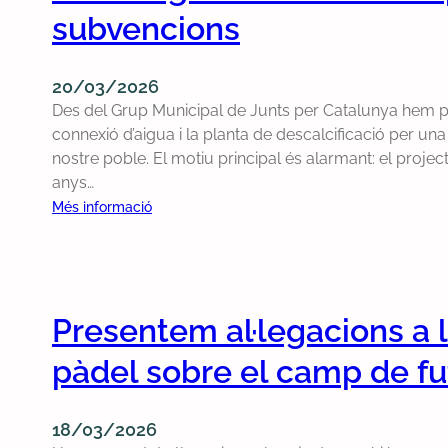
a
n
subvencions
t
m
j
u
20/03/2026
a
n
Des del Grup Municipal de Junts per Catalunya hem pre
r
i
connexió d’aigua i la planta de descalcificació per un
e
c
nostre poble. El motiu principal és alarmant: el projec
l
i
anys…
s
p
c
a
:
Més informació
a
l
P
b
c
r
a
a
e
s
p
s
Presentem al·legacions a l
s
i
e
e
t
n
pàdel sobre el camp de fu
r
u
t
o
l
e
l
a
m
18/03/2026
s
:
a