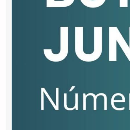
denominacions actuals els noms
populars de les mateixes vies. Els
noms…