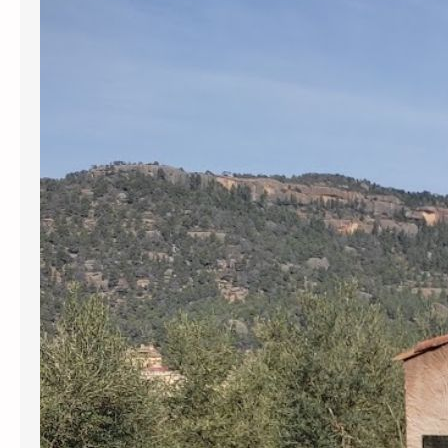
redacció del projecte del pou els
130.000 € revocats per l’ACA
L’Agència Catalana de l’Aigua (ACA) ha
revocat definitivament gairebé
130.000 euros en subvencions a
l’Ajuntament de Cabassers per greus
irregularitats en la gestió del
subministrament d’aigua. Per una
banda, s’han perdut prop de 30.000
euros pel transport d’aigua en
cisternes que no tenien el registre
sanitari obligatori, una pràctica que el
govern municipal va mantenir…