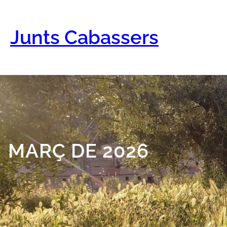
Vés
al
contingut
Junts Cabassers
MARÇ DE 2026