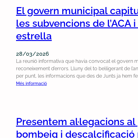
v
El govern municipal capitu
o
t
les subvencions de l’ACA i
a
e
estrella
n
c
28/03/2026
o
La reunió informativa que havia convocat el govern mun
n
reconeixement d’errors. Lluny del to bel·ligerant de l’
t
per punt, les informacions que des de Junts ja hem fet 
r
a
:
Més informació
d
E
’
l
h
g
o
o
Presentem al·legacions al 
m
v
e
e
bombeig i descalcificació
n
r