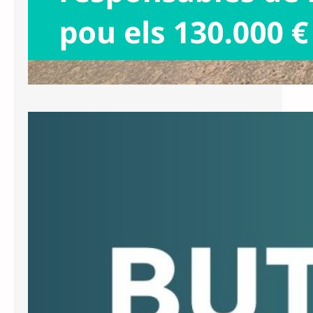
Butlletí Junts Informa núm. 12, juny
de 2026
Recuperem els noms tradicionals dels
carrers El ple ordinari del segon
trimestre va aprovar per unanimitat
una proposta nostra per recuperar,
mitjançant plaques commemoratives,
els noms tradicionals dels carrers.
Això no implica cap canvi de nom de
carrer, sinó afegir a sota de les