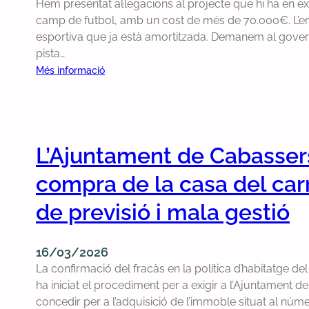
Hem presentat al·legacions al projecte que hi ha en ex
d
r
l
camp de futbol, amb un cost de més de 70.000€. L’em
e
e
·
esportiva que ja està amortitzada. Demanem al govern 
p
c
l
pista…
o
o
e
:
Més informació
r
n
g
P
t
e
a
r
a
i
c
e
t
x
i
s
s
i
o
L’Ajuntament de Cabassers
e
a
r
n
n
compra de la casa del carr
l
r
s
t
s
e
a
e
de previsió i mala gestió
c
g
l
m
a
u
p
a
m
l
r
16/03/2026
l
p
a
o
La confirmació del fracàs en la política d’habitatge de
·
s
r
j
ha iniciat el procediment per a exigir a l’Ajuntament d
l
n
i
e
concedir per a l’adquisició de l’immoble situat al núm
e