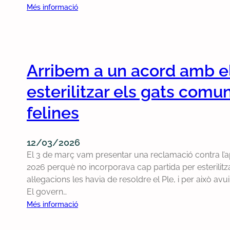
a
t
c
g
:
Més informació
z
a
t
a
L
i
t
e
c
’
s
s
d
i
A
e
’
o
j
n
e
Arribem a un acord amb e
n
u
l
s
s
n
esterilitzar els gats comun
e
t
a
t
s
a
l
a
felines
s
c
a
m
u
i
c
e
b
ó
12/03/2026
o
n
v
d
El 3 de març vam presentar una reclamació contra l’apr
n
t
e
e
2026 perquè no incorporava cap partida per esterilitza
s
d
n
b
al·legacions les havia de resoldre el Ple, i per això avu
t
e
c
o
El govern…
r
C
i
m
u
a
:
Més informació
o
b
c
b
A
n
e
c
a
r