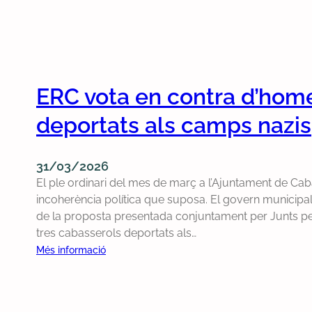
ERC vota en contra d’home
deportats als camps nazis
31/03/2026
El ple ordinari del mes de març a l’Ajuntament de Caba
incoherència política que suposa. El govern municipa
de la proposta presentada conjuntament per Junts per
tres cabasserols deportats als…
:
Més informació
E
R
C