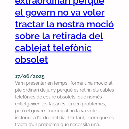
extraordinari perquè
c
a
a
b
el govern no va voler
r
a
tractar la nostra moció
r
s
e
s
sobre la retirada del
t
e
e
r
cablejat telefònic
r
s
a
obsolet
e
d
x
e
i
17/06/2025
s
g
Vam presentar en temps i forma una moció al
p
e
ple ordinari de juny perquè es retirin els cables
r
i
telefònics de coure obsolets, que només
é
x
enlletgeixen les façanes i creen problemes,
s
a
però el govern municipal no la va voler
d
l
incloure a l’ordre del dia. Per tant, i com que es
e
a
tracta d’un problema que necessita una…
l
G