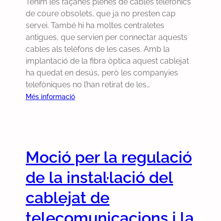
Tenim les façanes plenes de cables telefònics
h
b
2
e
de coure obsolets, que ja no presten cap
i
r
5
s
servei. També hi ha moltes centraletes
c
e
m
antigues, que servien per connectar aquests
l
l
a
cables als telèfons de les cases. Amb la
e
a
n
implantació de la fibra òptica aquest cablejat
n
r
t
ha quedat en desús, però les companyies
o
e
i
telefòniques no l’han retirat de les…
u
t
n
:
Més informació
i
i
g
R
l
r
u
e
’
a
i
t
i
d
e
i
n
a
l
Moció per la regulació
r
c
d
c
a
r
de la instal·lació del
e
a
d
e
l
m
a
cablejat de
m
c
í
d
e
a
d
telecomunicacions i la
e
n