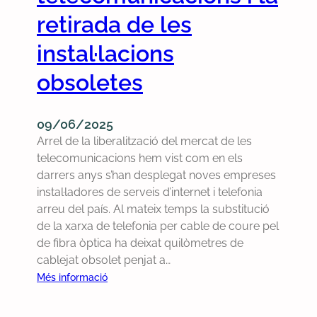
b
e
l
t
retirada de les
l
l
s
d
e
s
c
instal·lacions
e
j
C
a
l
a
o
obsoletes
b
a
t
m
l
f
t
e
e
r
e
l
09/06/2025
s
e
l
l
Arrel de la liberalització del mercat de les
t
q
e
a
telecomunicacions hem vist com en els
e
ü
f
s
darrers anys s’han desplegat noves empreses
l
è
ò
s
instal·ladores de serveis d’internet i telefonia
e
n
n
o
arreu del país. Al mateix temps la substitució
f
c
i
s
de la xarxa de telefonia per cable de coure pel
ò
i
c
de fibra òptica ha deixat quilòmetres de
n
a
o
cablejat obsolet penjat a…
i
d
b
:
Més informació
c
e
s
M
s
l
o
o
o