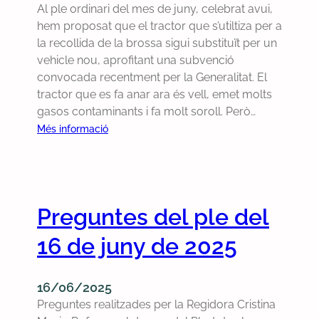
Al ple ordinari del mes de juny, celebrat avui,
t
e
a
hem proposat que el tractor que s’utiltiza per a
r
l
i
la recollida de la brossa sigui substituït per un
a
p
m
vehicle nou, aprofitant una subvenció
o
r
m
convocada recentment per la Generalitat. El
r
o
e
tractor que es fa anar ara és vell, emet molts
d
b
d
gasos contaminants i fa molt soroll. Però…
i
l
i
:
Més informació
n
e
a
P
a
m
t
r
r
a
a
o
i
p
d
p
p
e
e
Preguntes del ple del
o
e
r
l
s
r
s
a
16 de juny de 2025
e
q
i
g
m
u
s
r
l
è
t
16/06/2025
a
a
e
e
Preguntes realitzades per la Regidora Cristina
v
s