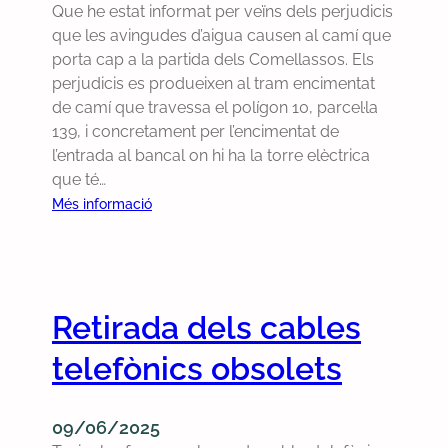
o
c
Que he estat informat per veïns dels perjudicis
l
7
r
t
que les avingudes d’aigua causen al camí que
p
0
d
a
porta cap a la partida dels Comellassos. Els
l
2
e
r
perjudicis es produeixen al tram encimentat
e
l
l
de camí que travessa el polígon 10, parcel·la
d
a
a
139, i concretament per l’encimentat de
e
b
n
l’entrada al bancal on hi ha la torre elèctrica
l
r
o
que té…
1
o
s
6
:
Més informació
s
t
d
P
s
r
e
r
a
a
j
e
p
m
u
c
e
Retirada dels cables
o
n
p
r
c
y
e
telefònics obsolets
u
i
d
r
n
ó
e
q
v
s
2
u
09/06/2025
e
o
0
è