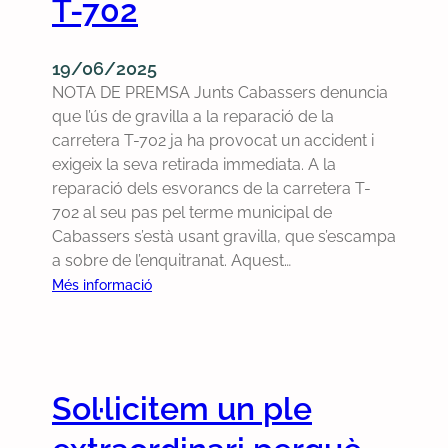
T-702
h
a
t
19/06/2025
r
NOTA DE PREMSA Junts Cabassers denuncia
e
que l’ús de gravilla a la reparació de la
t
carretera T-702 ja ha provocat un accident i
g
exigeix la seva retirada immediata. A la
r
reparació dels esvorancs de la carretera T-
a
702 al seu pas pel terme municipal de
v
Cabassers s’està usant gravilla, que s’escampa
i
a sobre de l’enquitranat. Aquest…
l
:
Més informació
l
J
a
u
d
n
e
t
Sol·licitem un ple
l
s
a
C