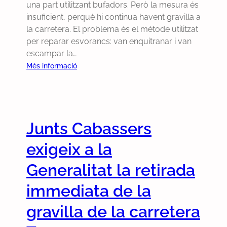
una part utilitzant bufadors. Però la mesura és
insuficient, perquè hi continua havent gravilla a
la carretera. El problema és el mètode utilitzat
per reparar esvorancs: van enquitranar i van
escampar la…
:
Més informació
L
a
G
e
Junts Cabassers
n
e
exigeix a la
r
a
Generalitat la retirada
l
immediata de la
i
t
gravilla de la carretera
a
t