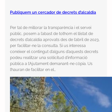
c
a
Publiquem un cercador de decrets d’alcaldia
c
i
Per tal de millorar la transparència i el servei
o
públic, posem a l’abast de tothom el llistat de
n
decrets d’alcaldia aprovats des de l’abril de 2023,
s
per facilitar-ne la consulta. Si us interessa
i
conèixer el contingut d’alguns d’aquests decrets
l
podeu realitzar una sol·licitud d’informació
a
pública a l’Ajutament demanant-ne còpia. Us
r
l’hauran de facilitar en el…
e
t
i
r
a
d
a
d