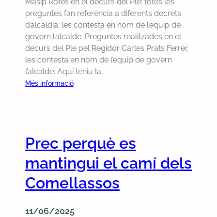
l
i
Masip Rofes en el decurs del Ple: totes les
i
u
g
x
preguntes fan referència a diferents decrets
l
b
o
d’alcaldia; les contesta en nom de l’equip de
l
s
v
govern l’alcalde: Preguntes realitzades en el
a
t
e
decurs del Ple pel Regidor Carles Prats Ferrer,
d
i
r
les contesta en nom de l’equip de govern
e
t
n
l’alcalde: Aquí teniu la…
l
u
n
:
a
Més informació
c
o
P
c
i
v
r
a
ó
a
e
r
d
v
g
r
e
Prec perquè es
o
u
e
l
l
n
t
mantingui el camí dels
t
e
t
e
r
r
e
r
Comellassos
a
t
s
a
c
r
d
T
t
a
11/06/2025
e
-