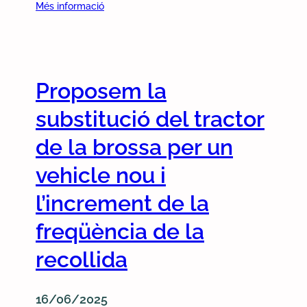
:
a
Més informació
e
S
n
n
o
o
e
l
s
r
·
t
a
Proposem la
l
r
l
i
a
i
substitució del tractor
c
d
t
i
e
de la brossa per un
a
t
n
t
vehicle nou i
e
ú
l
m
n
a
l’increment de la
u
c
r
n
i
e
freqüència de la
p
a
t
recollida
l
p
i
e
e
r
e
r
a
16/06/2025
x
ò
d