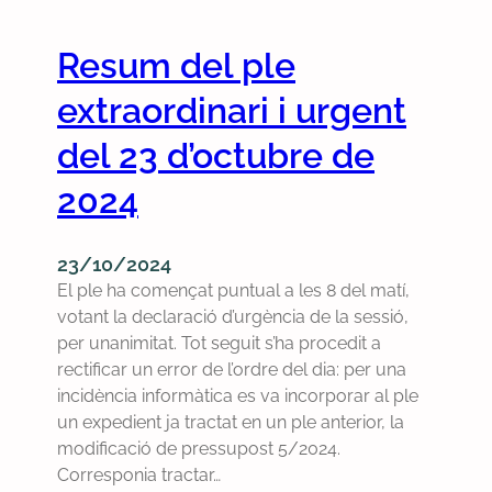
s
i
a
ç
m
s
v
a
Resum del ple
e
t
i
t
,
i
o
extraordinari i urgent
d
d
n
l
e
e
a
del 23 d’octubre de
è
l
l
M
n
C
n
2024
a
c
o
a
s
i
n
z
i
a
g
23/10/2024
i
p
r
r
El ple ha començat puntual a les 8 del matí,
s
,
e
é
votant la declaració d’urgència de la sessió,
m
e
v
s
per unanimitat. Tot seguit s’ha procedit a
e
s
o
N
rectificar un error de l’ordre del dia: per una
i
c
l
a
incidència informàtica es va incorporar al ple
d
o
u
c
un expedient ja tractat en un ple anterior, la
e
l
c
i
modificació de pressupost 5/2024.
l
l
i
o
Corresponia tractar…
a
i
o