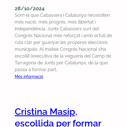
m
s
28/10/2024
e
v
Som el que Cabassers i Catalunya necessiten:
n
í
més nació, més progrés, més llibertat i
t
c
independència. Junts Cabassers surt del
i
t
Congrés Nacional més reforçat i amb el full de
d
i
ruta clar per guanyar les properes eleccions
e
m
municipals. Al mateix Congrés Nacional s’ha
s
e
escollit l’executiva de la vegueria del Camp de
g
s
Tarragona de Junts per Catalunya, de la que
r
d
passa a formar part…
e
e
:
Més informació
u
l
J
g
f
u
e
r
n
d
a
t
e
n
Cristina Masip,
s
l
q
C
e
escollida per formar
u
a
s