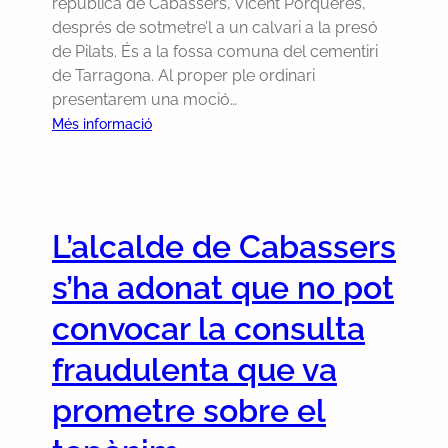
republicà de Cabassers, Vicent Porqueres,
c
d
à
e
després de sotmetre’l a un calvari a la presó
l
i
r
x
de Pilats. És a la fossa comuna del cementiri
a
n
i
e
de Tarragona. Al proper ple ordinari
r
a
a
c
presentarem una moció…
p
r
u
:
Més informació
e
i
t
P
r
i
i
r
g
u
v
e
u
r
a
s
a
g
L’alcalde de Cabassers
d
e
n
e
e
n
s’ha adonat que no pot
y
n
l
t
a
t
a
a
convocar la consulta
r
d
v
r
l
e
fraudulenta que va
e
e
e
l
g
m
s
prometre sobre el
2
u
u
p
3
e
n
r