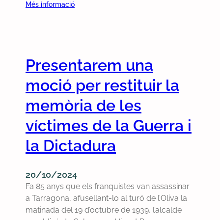
n
:
v
Més informació
d
n
a
R
i
a
à
l
e
o
p
r
i
s
l
e
i
a
u
è
r
a
Presentarem una
m
m
n
f
b
d
c
o
moció per restituir la
e
e
i
r
l
l
a
memòria de les
m
f
p
r
a
víctimes de la Guerra i
u
l
e
r
l
e
v
p
la Dictadura
l
e
o
a
d
x
l
r
e
t
u
t
20/10/2024
r
r
c
d
Fa 85 anys que els franquistes van assassinar
u
a
i
e
a Tarragona, afusellant-lo al turó de l’Oliva la
t
o
o
l
matinada del 19 d’octubre de 1939, l’alcalde
a
r
n
’