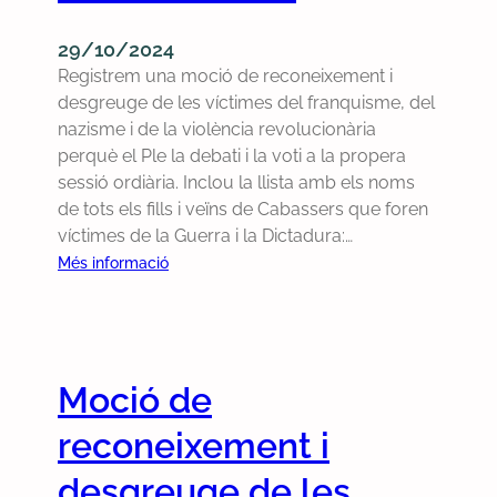
b
ú
29/10/2024
s
Registrem una moció de reconeixement i
t
desgreuge de les víctimes del franquisme, del
i
nazisme i de la violència revolucionària
a
perquè el Ple la debati i la voti a la propera
d
sessió ordiària. Inclou la llista amb els noms
e
de tots els fills i veïns de Cabassers que foren
l
víctimes de la Guerra i la Dictadura:…
a
:
Més informació
f
R
a
e
ç
g
a
i
n
Moció de
s
a
t
reconeixement i
r
r
o
e
desgreuge de les
m