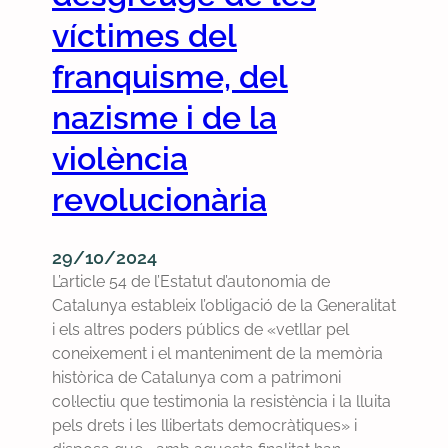
m
à
víctimes del
u
n
n
i
franquisme, del
a
c
m
nazisme i de la
a
o
d
violència
c
e
i
l
revolucionària
ó
’
d
e
e
s
29/10/2024
r
g
L’article 54 de l’Estatut d’autonomia de
e
l
Catalunya estableix l’obligació de la Generalitat
c
é
i els altres poders públics de «vetllar pel
o
s
coneixement i el manteniment de la memòria
n
i
històrica de Catalunya com a patrimoni
e
a
col·lectiu que testimonia la resistència i la lluita
i
pels drets i les llibertats democràtiques» i
x