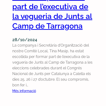
i
b
part de l’executiva de
v
s
a
í
m
la vegueria de Junts al
s
c
e
s
t
Camp de Tarragona
,
e
i
d
r
m
e
s
e
28/10/2024
l
s
s
La companya i Secretària d’Organització del
n
u
d
nostre Comitè Local, Tina Masip, ha estat
a
r
e
escollida per formar part de l’executiva de la
z
t
l
vegueria de Junts al Camp de Tarragona a les
i
m
f
eleccions celebrades durant el Congrés
s
é
r
Nacional de Junts per Catalunya a Calella els
m
s
a
dies 25, 26 i 27 d’octubre. El seu compromís,
e
r
n
bon fer i…
i
e
q
:
Més informació
d
f
u
C
e
o
i
r
l
r