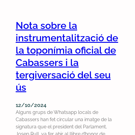
m
d
l
e
o
g
s
n
o
Nota sobre la
d
a
v
e
t
e
instrumentalització de
l
q
r
a
u
n
la toponímia oficial de
G
e
l
u
Cabassers i la
n
o
e
o
c
tergiversació del seu
r
p
a
r
o
l
ús
a
t
a
i
c
m
l
o
a
12/10/2024
a
n
g
Alguns grups de Whatsapp locals de
D
v
a
Cabassers han fet circular una imatge de la
i
o
i
signatura que el president del Parlament,
c
c
n
Josep Rull, va fer ahir al llibre d’honor de