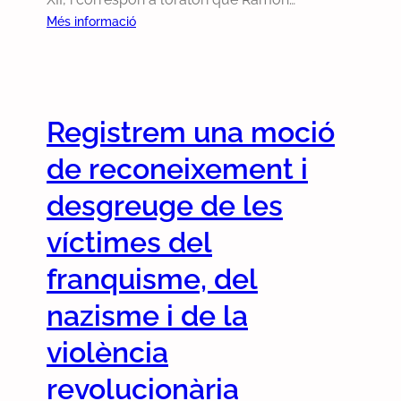
:
Més informació
P
e
r
f
Registrem una moció
i
h
de reconeixement i
a
n
desgreuge de les
r
víctimes del
e
t
franquisme, del
i
r
nazisme i de la
a
violència
t
l
revolucionària
a