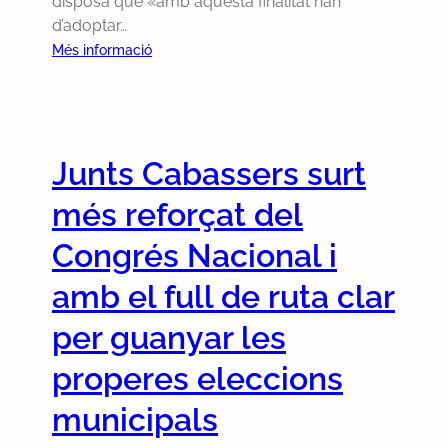
disposa que «amb aquesta finalitat han
e
d’adoptar…
m
:
Més informació
e
M
n
o
t
c
i
i
d
Junts Cabassers surt
ó
e
d
més reforçat del
s
e
g
r
Congrés Nacional i
r
e
e
amb el full de ruta clar
c
u
o
g
per guanyar les
n
e
e
properes eleccions
d
i
e
municipals
x
l
e
e