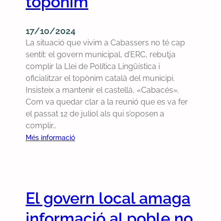
topònim
d
r
a
o
’
i
m
p
o
a
o
17/10/2024
e
c
d
c
La situació que vivim a Cabassers no té cap
r
t
e
i
sentit: el govern municipal, d’ERC, rebutja
e
u
J
ó
complir la Llei de Política Lingüística i
s
b
u
p
oficialitzar el topònim català del municipi.
e
r
n
e
Insisteix a mantenir el castellà, «Cabacés».
l
e
t
r
Com va quedar clar a la reunió que es va fer
e
d
s
r
el passat 12 de juliol als qui s’oposen a
c
e
a
e
complir…
c
2
l
s
:
Més informació
i
0
C
t
L
o
2
a
i
’
n
4
m
t
a
s
p
u
l
m
El govern local amaga
d
i
c
u
e
r
a
n
informació al poble no
T
l
l