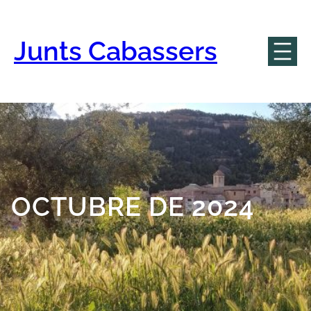
Vés
al
contingut
Junts Cabassers
OCTUBRE DE 2024