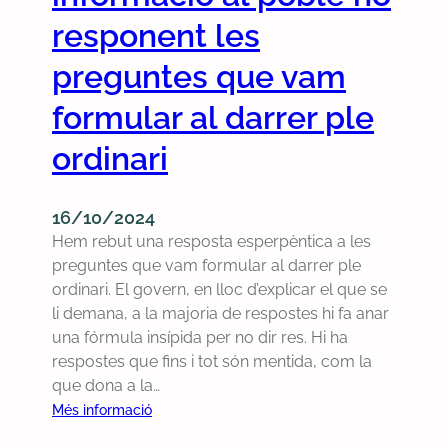
i
a
a
d
responent les
c
r
m
e
i
r
preguntes que vam
e
d
p
a
m
e
a
formular al darrer ple
g
ò
C
l
o
r
a
ordinari
s
n
i
b
a
a
a
d
s
16/10/2024
e
s
Hem rebut una resposta esperpèntica a les
l
e
preguntes que vam formular al darrer ple
e
r
ordinari. El govern, en lloc d’explicar el que se
s
s
li demana, a la majoria de respostes hi fa anar
v
s
una fórmula insípida per no dir res. Hi ha
í
’
respostes que fins i tot són mentida, com la
c
h
que dona a la…
t
a
:
Més informació
i
a
E