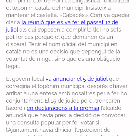
complir la Llei de Política Lingüística i oficialitzar
el topònim català del municipi. Insisteix a
mantenir el castellà, «Cabacés». Com va quedar
clar a
la reunió que es va fer el passat 12 de
juliol
als qui s’oposen a complir la llei no se’ls
pot fer cas perquè el que demanen és un
disbarat. Tenir el nom oficial del municipi en
català no és una decisió que depengui de la
voluntat de ningú, sinó que és una obligació
legal.
El govern local
va anunciar el 5 de juliol
que
corregiria el topònim municipal després d’haver
arribat a una entesa amb nosaltres per a fer-ho
conjuntament. El 15 de juliol, però, trencaren
l’acord i
en declaracions a la premsa
l’alcalde
anuncià que havia pres la decisió de convocar
una consulta popular per fer votar si
l’Ajuntament havia d’iniciar l’epxedient de