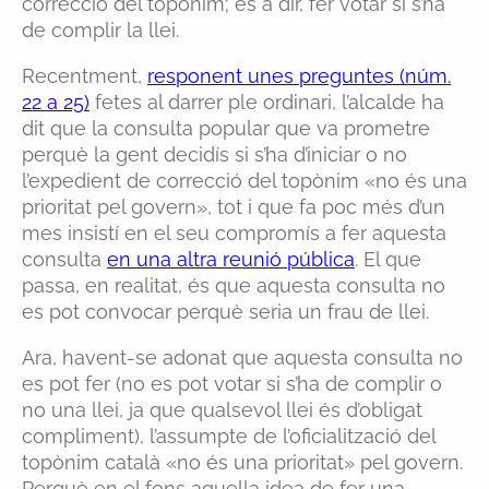
correcció del topònim; és a dir, fer votar si s’ha
de complir la llei.
Recentment,
responent unes preguntes (núm.
22 a 25)
fetes al darrer ple ordinari, l’alcalde ha
dit que la consulta popular que va prometre
perquè la gent decidís si s’ha d’iniciar o no
l’expedient de correcció del topònim «no és una
prioritat pel govern», tot i que fa poc més d’un
mes insistí en el seu compromís a fer aquesta
consulta
en una altra reunió pública
. El que
passa, en realitat, és que aquesta consulta no
es pot convocar perquè seria un frau de llei.
Ara, havent-se adonat que aquesta consulta no
es pot fer (no es pot votar si s’ha de complir o
no una llei, ja que qualsevol llei és d’obligat
compliment), l’assumpte de l’oficialització del
topònim català «no és una prioritat» pel govern.
Perquè en el fons aquella idea de fer una