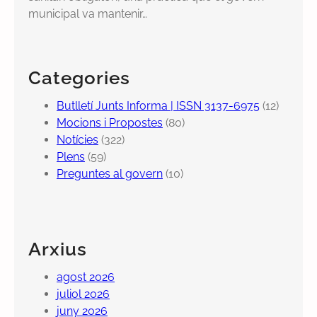
municipal va mantenir…
Categories
Butlletí Junts Informa | ISSN 3137-6975
(12)
Mocions i Propostes
(80)
Notícies
(322)
Plens
(59)
Preguntes al govern
(10)
Arxius
agost 2026
juliol 2026
juny 2026