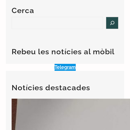
Cerca
S
e
a
r
c
Rebeu les notícies al mòbil
h
Telegram
Notícies destacades