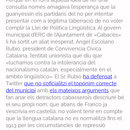
consulta només amagava l’esperança que la
guanyessin els partidaris del no per intentar
presentar com a legítima l’aberració de no voler
complir la Llei de Política Lingüística. Al govern
municipal d’ERC de l’Ajuntament de «Cabacés»
li ha sortit un aliat inesperat, Ángel Escolano
Rubio, president de Convivencia Cívica
Catalana, l’entitat unionista que diu que
«luchamos contra la intolerancia del
nacionalismo catalán, especialmente en el
ámbito lingüístico». El Sr, Rubio
ha defensat
a
Twitter
que no s’oficialitzi el topònim correcte
del municipi
amb
els mateixos arguments
que
fan anar els detractors cabasserols d’escriure bé
el seu propi nom: que abans de Franco ja
s’escrivia en castellà, no volent tenir en compte
que la llengua catalana no es normalitzà fins el
1913 per les circumstàncies de repressió