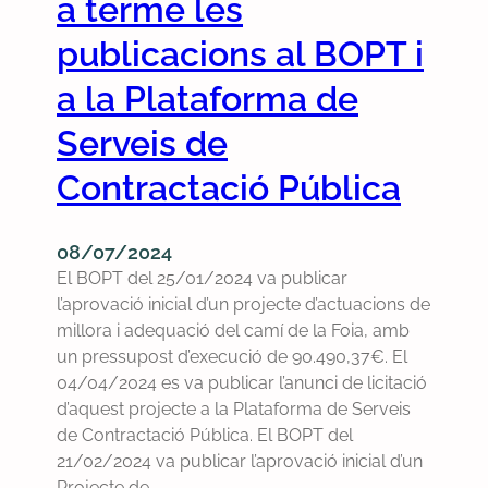
a terme les
d
q
l
t
e
u
i
e
publicacions al BOPT i
C
e
o
s
a
p
a la Plataforma de
l
i
b
r
d
r
Serveis de
a
e
e
e
s
n
2
s
Contractació Pública
s
g
0
p
e
u
2
o
r
i
4
s
08/07/2024
s
t
El BOPT del 25/01/2024 va publicar
e
l’aprovació inicial d’un projecte d’actuacions de
s
millora i adequació del camí de la Foia, amb
d
un pressupost d’execució de 90.490,37€. El
e
04/04/2024 es va publicar l’anunci de licitació
l
d’aquest projecte a la Plataforma de Serveis
p
de Contractació Pública. El BOPT del
l
21/02/2024 va publicar l’aprovació inicial d’un
e
Projecte de…