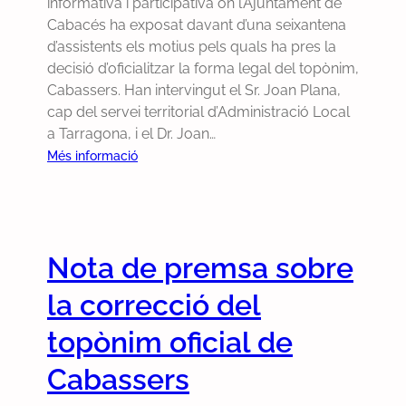
i
informativa i participativa on l’Ajuntament de
e
o
n
Cabacés ha exposat davant d’una seixantena
s
n
o
d’assistents els motius pels quals ha pres la
p
s
u
decisió d’oficialitzar la forma legal del topònim,
e
e
s
Cabassers. Han intervingut el Sr. Joan Plana,
c
n
p
cap del servei territorial d’Administració Local
t
s
e
a Tarragona, i el Dr. Joan…
i
p
r
:
Més informació
l
e
d
V
’
r
e
a
a
a
u
l
c
c
e
o
o
Nota de premsa sobre
o
l
r
r
r
s
a
d
la correcció del
r
a
c
d
e
n
i
topònim oficial de
e
g
u
ó
l
i
Cabassers
n
d
5
r
c
e
d