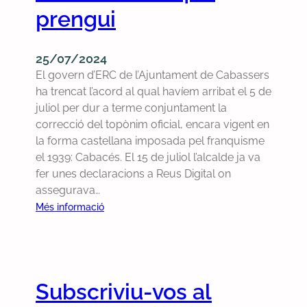
a
prengui
,
n
25/07/2024
ú
El govern d’ERC de l’Ajuntament de Cabassers
m
ha trencat l’acord al qual havíem arribat el 5 de
.
juliol per dur a terme conjuntament la
4
correcció del topònim oficial, encara vigent en
,
la forma castellana imposada pel franquisme
j
el 1939: Cabacés. El 15 de juliol l’alcalde ja va
u
fer unes declaracions a Reus Digital on
l
assegurava…
i
:
o
Més informació
C
l
o
d
n
e
s
2
Subscriviu-vos al
t
0
a
2