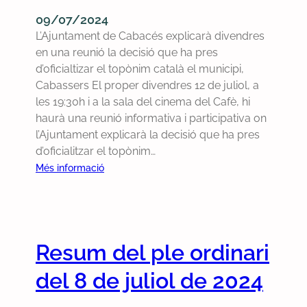
e
i
l
e
09/07/2024
l
s
a
j
L’Ajuntament de Cabacés explicarà divendres
t
d
r
u
en una reunió la decisió que ha pres
o
e
e
l
d’oficialtizar el topònim català el municipi,
p
l
u
i
Cabassers El proper divendres 12 de juliol, a
ò
t
n
o
les 19:30h i a la sala del cinema del Cafè, hi
n
a
i
l
haurà una reunió informativa i participativa on
i
u
ó
i
l’Ajuntament explicarà la decisió que ha pres
m
l
s
q
d’oficialitzar el topònim…
o
e
o
u
:
f
Més informació
r
b
e
N
i
e
r
c
o
c
l
e
o
t
i
e
l
m
a
a
c
a
p
Resum del ple ordinari
d
l
t
c
l
e
d
r
o
del 8 de juliol de 2024
e
p
e
ò
r
i
r
l
n
r