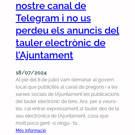
nostre canal de
t
4
e
Telegram i no us
m
perdeu els anuncis del
q
u
tauler electrònic de
e
e
l’Ajuntament
l
g
o
18/07/2024
v
Al ple del 8 de juliol vam demanar al govern
e
local que publicités al canal de pregons i a les
r
xarxes socials de l’Ajuntament les publicacions
n
del tauler electrònic de l’ens. Ara, per a veure-
d
les, cal entrar expressament al tauler des de la
’
seu electrònica de l’Ajuntament, cosa que
E
molt poca gent -o ningú- fa,…
R
:
Més informació