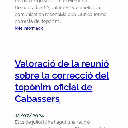
Política Lingüística i la de Memòria
b
t
Democràtica. L’Ajuntament va emetre un
a
r
comunicat on reconeixia que «l’única forma
s
e
correcta del topònim…
s
c
:
Més informació
e
a
E
r
n
x
s
a
i
h
l
g
a
d
Valoració de la reunió
i
t
e
m
sobre la correcció del
r
T
a
e
e
E
topònim oficial de
n
l
R
c
e
Cabassers
C
a
g
q
t
r
u
e
a
12/07/2024
e
l
m
El 12 de juliol hi ha hagut una reunió
r
c