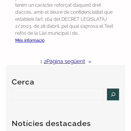
n
tenim un caràcter reforçat d’aquest dret
a
d’accés, amb el deure de confidencialitat que
t
estableix l’art. 164 del DECRET LEGISLATIU
e
2/2003, de 28 d’abril, pel qual s’aprova el Text
r
refós de la Llei municipal i de…
m
:
Més informació
e
P
l
r
e
1
2
Pàgina següent
»
e
s
c
p
p
u
Cerca
e
b
r
S
l
q
e
i
u
a
c
è
r
a
e
c
c
Notícies destacades
s
h
i