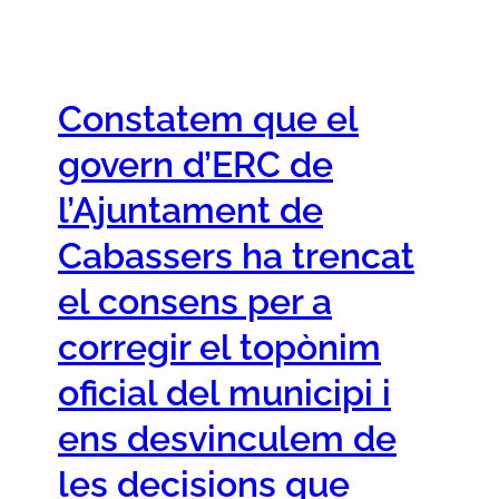
B
u
t
l
Constatem que el
l
e
govern d’ERC de
t
í
l’Ajuntament de
J
Cabassers ha trencat
u
n
el consens per a
t
s
corregir el topònim
I
oficial del municipi i
n
f
ens desvinculem de
o
r
les decisions que
m