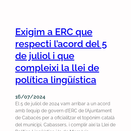
C
S
d
u
e
b
l
s
Exigim a ERC que
’
c
A
r
respecti l’acord del 5
j
i
u
v
de juliol i que
n
i
compleixi la llei de
t
u
a
-
política lingüística
m
v
e
o
n
s
16/07/2024
t
a
El 5 de juliol de 2024 vam arribar a un acord
d
l
amb l’equip de govern d’ERC de l’Ajuntament
e
n
de Cabacés per a oficialitzar el topònim català
C
o
del municipi, Cabassers, i complir així la Llei de
a
s