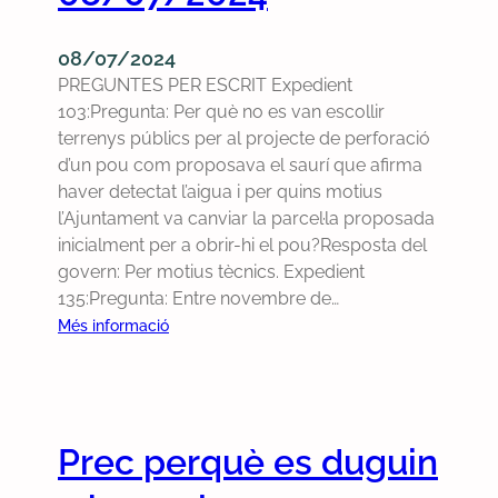
c
p
i
ó
u
i
l
n
d
l
08/07/2024
a
e
g
e
e
PREGUNTES PER ESCRIT Expedient
l
o
ü
l
m
103:Pregunta: Per què no es van escollir
d
r
í
t
d
terrenys públics per al projecte de perforació
e
d
s
o
e
d’un pou com proposava el saurí que afirma
C
i
t
p
l
haver detectat l’aigua i per quins motius
a
n
i
ò
e
l’Ajuntament va canviar la parcel·la proposada
b
a
c
n
s
inicialment per a obrir-hi el pou?Resposta del
a
r
a
i
d
govern: Per motius tècnics. Expedient
s
i
m
e
135:Pregunta: Entre novembre de…
s
d
o
c
e
e
:
Més informació
f
i
r
l
P
i
s
s
8
r
c
i
d
e
i
o
e
g
a
n
Prec perquè es duguin
j
u
l
s
u
n