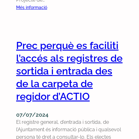
d
:
Més informació
e
P
l
r
0
e
8
c
Prec perquè es faciliti
/
p
0
e
l’accés als registres de
7
r
/
q
sortida i entrada des
2
u
de la carpeta de
0
è
2
e
regidor d’ACTIO
4
s
d
u
07/07/2024
g
El registre general, d’entrada i sortida, de
u
l’Ajuntament és informació pública i qualsevol
i
persona té dret a consultar-lo. Els electes