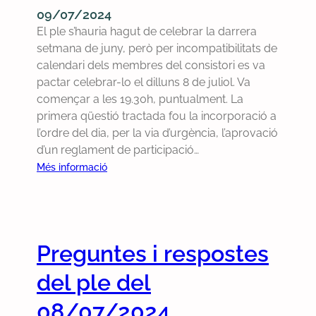
x
e
m
i
09/07/2024
e
i
m
u
c
El ple s’hauria hagut de celebrar la darrera
c
l
s
n
d
setmana de juny, però per incompatibilitats de
c
a
a
i
e
calendari dels membres del consistori es va
i
l
s
c
l
pactar celebrar-lo el dilluns 8 de juliol. Va
ó
l
o
i
’
començar a les 19.30h, puntualment. La
d
e
b
p
A
primera qüestió tractada fou la incorporació a
e
i
r
i
j
l’ordre del dia, per la via d’urgència, l’aprovació
l
d
e
i
u
d’un reglament de participació…
t
e
l
e
n
o
:
Més informació
p
a
n
t
p
R
o
c
s
a
ò
e
l
o
d
m
n
s
í
r
e
e
i
u
t
r
s
Preguntes i respostes
n
m
m
i
e
v
t
o
d
c
del ple del
c
i
f
e
a
c
n
i
l
08/07/2024
l
i
c