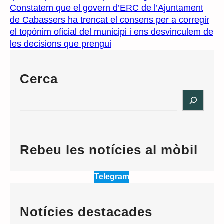
Constatem que el govern d’ERC de l’Ajuntament
de Cabassers ha trencat el consens per a corregir
el topònim oficial del municipi i ens desvinculem de
les decisions que prengui
Cerca
S
e
a
r
c
Rebeu les notícies al mòbil
h
Telegram
Notícies destacades