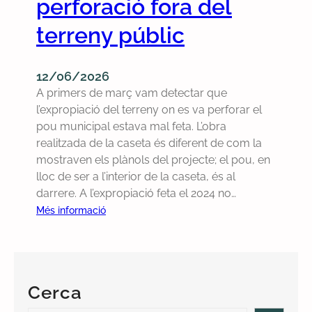
perforació fora del
e
r
l
a
r
a
terreny públic
a
l
e
t
U
s
s
E
d
o
12/06/2026
e
l
A primers de març vam detectar que
l
u
l’expropiació del terreny on es va perforar el
s
c
pou municipal estava mal feta. L’obra
c
i
realitzada de la caseta és diferent de com la
a
ó
mostraven els plànols del projecte; el pou, en
r
p
lloc de ser a l’interior de la caseta, és al
r
e
darrere. A l’expropiació feta el 2024 no…
e
r
:
Més informació
r
l
F
s
a
e
a
i
m
m
n
c
b
s
Cerca
o
p
t
r