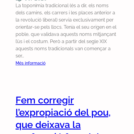
s
i
z
La toponímia tradicional (és a dir, els noms
d
n
a
dels camins, els carrers i les places anterior a
e
a
r
la revolució liberal) servia exclusivament per
C
a
e
orientar-se pels llocs. Tenia el seu origen en el
a
q
l
poble, que validava aquests noms mitjançant
b
u
s
l’ús i el costum. Però a partir del segle XIX
a
a
n
aquests noms tradicionals van començar a
s
l
o
ser…
s
s
m
:
Més informació
e
e
s
P
r
v
t
r
s
o
r
o
i
l
a
p
e
Fem corregir
I
d
o
l
B
i
s
l’expropiació del pou,
P
A
c
t
r
N
i
a
que deixava la
i
d
o
d
o
e
n