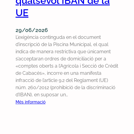
qualsevol IBAN de la
a
l
r
UE
è
e
c
c
t
o
29/06/2026
r
l
L’exigència continguda en el document
i
l
d’inscripció de la Piscina Municipal, el qual
c
i
indica de manera restrictiva que únicament
p
d
s’acceptaran ordres de domiciliació per a
e
a
«comptes oberts a l’Agrícola i Secció de Crèdit
r
d
de Cabacés», incorre en una manifesta
l
e
infracció de l’article 9.2 del Reglament (UE)
a
l
núm. 260/2012 (prohibició de la discriminació
r
a
d’IBAN), en suposar un…
e
f
:
Més informació
c
r
P
o
a
r
l
c
e
l
c
c
i