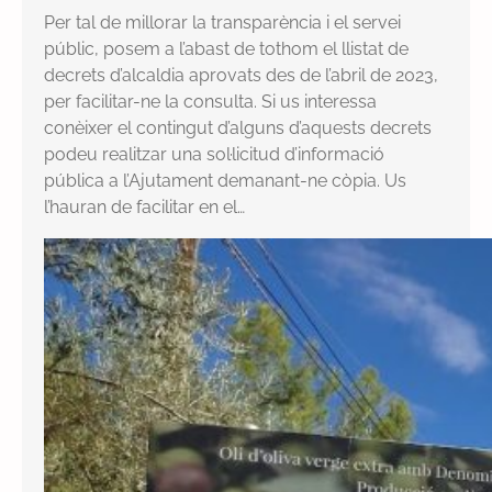
e
Per tal de millorar la transparència i el servei
r
C
públic, posem a l’abast de tothom el llistat de
r
a
decrets d’alcaldia aprovats des de l’abril de 2023,
e
b
per facilitar-ne la consulta. Si us interessa
n
a
conèixer el contingut d’alguns d’aquests decrets
y
s
podeu realitzar una sol·licitud d’informació
p
s
pública a l’Ajutament demanant-ne còpia. Us
ú
e
l’hauran de facilitar en el…
b
r
l
s
i
c