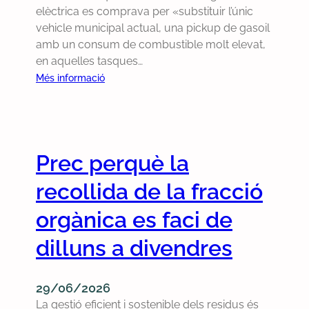
elèctrica es comprava per «substituir l’únic
vehicle municipal actual, una pickup de gasoil
amb un consum de combustible molt elevat,
en aquelles tasques…
:
Més informació
P
r
e
c
Prec perquè la
p
e
recollida de la fracció
r
q
orgànica es faci de
u
dilluns a divendres
è
s
’
29/06/2026
a
La gestió eficient i sostenible dels residus és