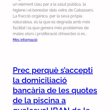
d
un element clau per a la salut pública, la
q
higiene i el benestar dels veïns de Cabassers.
u
La fracció orgànica, per la seva pròpia
i
naturalesa, és la que es degrada amb més
r
facilitat i la que genera més problemes de
e
males olors i proliferació d’insectes si es…
i
:
Més informació
x
P
i
r
u
e
n
c
v
Prec perquè s’accepti
p
e
e
h
la domiciliació
r
i
q
bancària de les quotes
c
u
l
de la piscina a
è
e
l
e