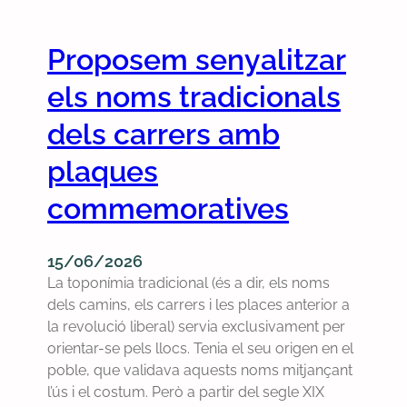
r
i
m
t
l
i
Proposem senyalitzar
e
l
c
m
u
i
els noms tradicionals
a
n
l
l
dels carrers amb
s
i
P
a
a
plaques
a
d
c
r
i
i
commemoratives
l
v
ó
a
e
b
m
n
a
15/06/2026
e
d
n
La toponímia tradicional (és a dir, els noms
n
r
c
dels camins, els carrers i les places anterior a
t
e
à
la revolució liberal) servia exclusivament per
l
s
r
orientar-se pels llocs. Tenia el seu origen en el
a
i
poble, que validava aquests noms mitjançant
d
a
l’ús i el costum. Però a partir del segle XIX
e