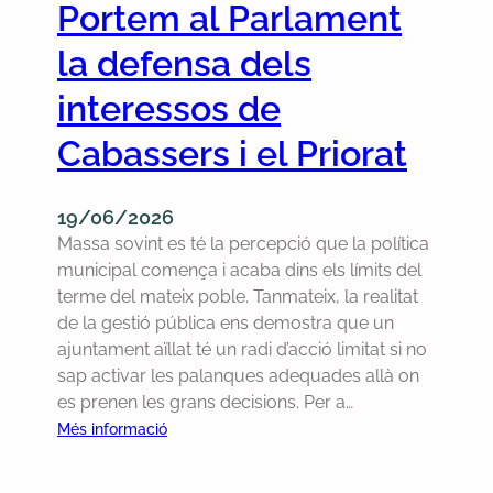
Portem al Parlament
i
p
d
ó
e
a
la defensa dels
o
r
p
r
q
interessos de
o
g
u
r
Cabassers i el Priorat
à
è
t
n
s
a
i
’
a
19/06/2026
c
a
p
Massa sovint es té la percepció que la política
a
c
o
municipal comença i acaba dins els límits del
e
c
r
terme del mateix poble. Tanmateix, la realitat
s
e
t
de la gestió pública ens demostra que un
f
p
a
ajuntament aïllat té un radi d’acció limitat si no
a
t
sap activar les palanques adequades allà on
c
i
es prenen les grans decisions. Per a…
i
l
:
Més informació
d
a
P
e
d
o
d
o