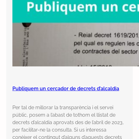
Publiquem un cercador de decrets d’alcaldia
Per tal de millorar la transparència i el servei
públic, posem a l’abast de tothom el llistat de
decrets d’alcaldia aprovats des de l’abril de 2023,
per facilitar-ne la consulta. Si us interessa
conèixer el contingut d’alguns d’aquests decrets