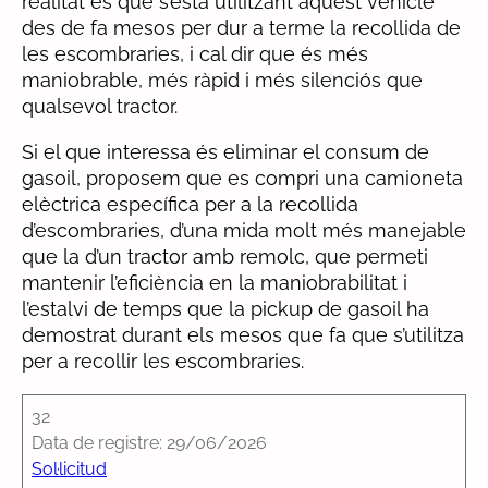
realitat és que s’està utilitzant aquest vehicle
des de fa mesos per dur a terme la recollida de
les escombraries, i cal dir que és més
maniobrable, més ràpid i més silenciós que
qualsevol tractor.
Si el que interessa és eliminar el consum de
gasoil, proposem que es compri una camioneta
elèctrica específica per a la recollida
d’escombraries, d’una mida molt més manejable
que la d’un tractor amb remolc, que permeti
mantenir l’eficiència en la maniobrabilitat i
l’estalvi de temps que la pickup de gasoil ha
demostrat durant els mesos que fa que s’utilitza
per a recollir les escombraries.
32
Data de registre: 29/06/2026
Sol·licitud