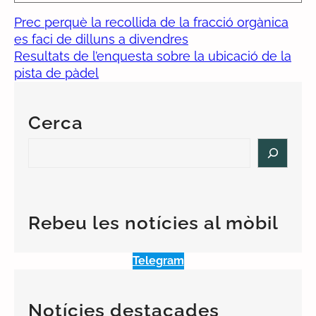
Prec perquè la recollida de la fracció orgànica
es faci de dilluns a divendres
Resultats de l’enquesta sobre la ubicació de la
pista de pàdel
Cerca
S
e
a
r
c
Rebeu les notícies al mòbil
h
Telegram
Notícies destacades