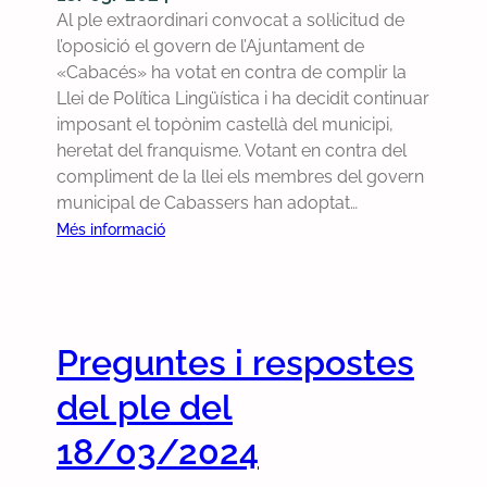
L
i
n
Al ple extraordinari convocat a sol·licitud de
e
l
n
c
l’oposició el govern de l’Ajuntament de
t
e
a
i
«Cabacés» ha votat en contra de complir la
e
i
r
a
Llei de Política Lingüística i ha decidit continuar
s
1
i
imposant el topònim castellà del municipi,
a
9
d
heretat del franquisme. Votant en contra del
l
/
e
compliment de la llei els membres del govern
e
2
l
municipal de Cabassers han adoptat…
s
0
1
:
a
Més informació
1
8
E
c
4
d
R
t
d
e
C
e
e
m
v
s
t
a
Preguntes i respostes
o
d
r
r
t
e
del ple del
a
ç
a
l
n
d
e
s
18/03/2024
s
e
n
p
p
2