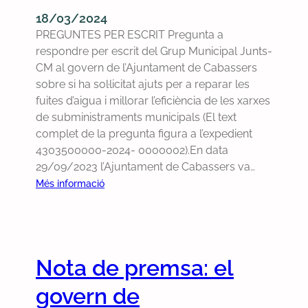
c
l
a
0
18/03/2024
o
e
r
2
PREGUNTES PER ESCRIT Pregunta a
n
n
è
4
respondre per escrit del Grup Municipal Junts-
t
s
n
CM al govern de l’Ajuntament de Cabassers
r
c
sobre si ha sol·licitat ajuts per a reparar les
a
i
fuites d’aigua i millorar l’eficiència de les xarxes
d
a
de subministraments municipals (El text
e
,
complet de la pregunta figura a l’expedient
c
a
4303500000-2024- 0000002).En data
o
c
29/09/2023 l’Ajuntament de Cabassers va…
m
c
p
:
Més informació
é
l
P
s
i
r
a
r
e
l
l
g
a
Nota de premsa: el
a
u
i
L
n
govern de
n
l
t
f