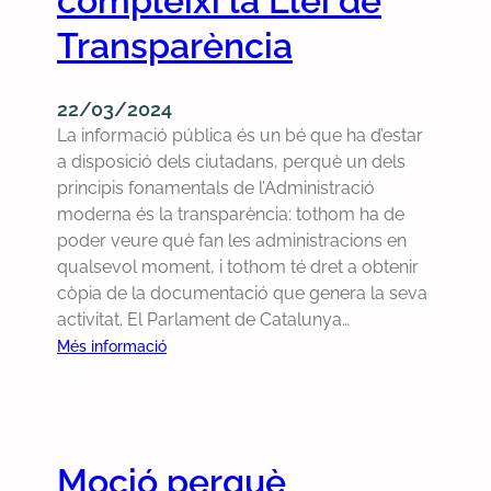
compleixi la Llei de
u
u
Transparència
è
t
n
i
o
l
22/03/2024
s
i
La informació pública és un bé que ha d’estar
e
t
a disposició dels ciutadans, perquè un dels
c
z
principis fonamentals de l’Administració
e
i
moderna és la transparència: tothom ha de
n
c
poder veure què fan les administracions en
s
a
qualsevol moment, i tothom té dret a obtenir
u
p
còpia de la documentació que genera la seva
r
e
activitat. El Parlament de Catalunya…
i
s
:
Més informació
n
c
P
n
u
r
i
t
e
m
n
s
a
o
Moció perquè
e
n
o