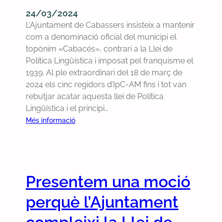
t
24/03/2024
a
L’Ajuntament de Cabassers insisteix a mantenir
m
com a denominació oficial del municipi el
e
topònim «Cabacés», contrari a la Llei de
n
Política Lingüística i imposat pel franquisme el
t
1939. Al ple extraordinari del 18 de març de
d
2024 els cinc regidors d’IpC-AM fins i tot van
e
rebutjar acatar aquesta llei de Política
C
Lingüística i el principi…
a
:
Més informació
b
P
a
r
s
e
s
c
e
Presentem una moció
p
r
e
s
perquè l’Ajuntament
r
n
q
o