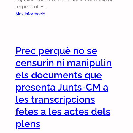
ú
l’expedient. El…
m
:
Més informació
.
P
3
r
,
e
m
c
a
Prec perquè no se
p
r
e
censurin ni manipulin
ç
r
d
q
els documents que
e
u
2
presenta Junts-CM a
è
0
l
les transcripcions
2
’
4
A
fetes a les actes dels
j
plens
u
n