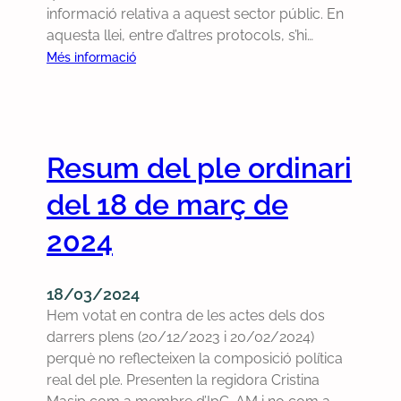
q
informació relativa a aquest sector públic. En
’
u
aquesta llei, entre d’altres protocols, s’hi…
A
e
:
Més informació
j
p
M
u
r
o
n
e
c
t
s
i
a
e
Resum del ple ordinari
ó
m
n
p
e
del 18 de març de
t
e
n
a
r
2024
t
J
q
c
u
u
o
n
18/03/2024
è
m
t
Hem votat en contra de les actes dels dos
l
p
s
darrers plens (20/12/2023 i 20/02/2024)
’
l
-
perquè no reflecteixen la composició política
A
e
C
real del ple. Presenten la regidora Cristina
j
i
M
u