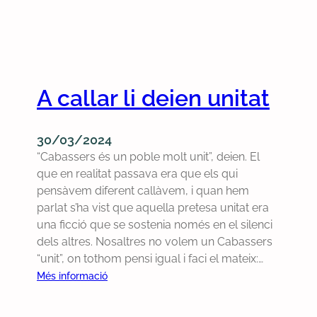
A callar li deien unitat
30/03/2024
“Cabassers és un poble molt unit”, deien. El
que en realitat passava era que els qui
pensàvem diferent callàvem, i quan hem
parlat s’ha vist que aquella pretesa unitat era
una ficció que se sostenia només en el silenci
dels altres. Nosaltres no volem un Cabassers
“unit”, on tothom pensi igual i faci el mateix:…
:
Més informació
A
c