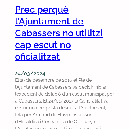
l
Prec perquè
l
e
l’Ajuntament de
t
í
Cabassers no utilitzi
J
cap escut no
u
n
oficialitzat
t
s
I
24/03/2024
n
El 19 de desembre de 2016 el Ple de
f
l’Ajuntament de Cabassers va decidir iniciar
o
l’expedient de dotació d’un escut municipal per
r
a Cabassers. El 24/01/2017 la Generalitat va
m
enviar una proposta d’escut a l’Ajuntament,
a
feta per Armand de Fluvià, assessor
,
d’Heràldica i Genealogia de Catalunya.
n
L’Ajuntament no va continuar la tramitació de