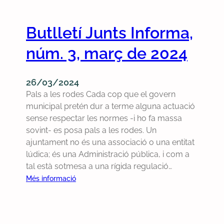
a
l
Butlletí Junts Informa,
l
a
núm. 3, març de 2024
r
l
i
26/03/2024
d
Pals a les rodes Cada cop que el govern
e
municipal pretén dur a terme alguna actuació
i
sense respectar les normes -i ho fa massa
e
sovint- es posa pals a les rodes. Un
n
ajuntament no és una associació o una entitat
u
lúdica; és una Administració pública, i com a
n
tal està sotmesa a una rígida regulació…
i
:
Més informació
t
B
a
u
t
t