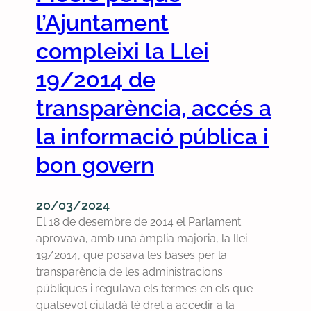
n
i
l’Ajuntament
f
t
p
i
e
compleixi la Llei
u
c
m
l
i
19/2014 de
u
i
a
n
n
l
transparència, accés a
a
e
i
m
la informació pública i
l
t
o
s
z
bon govern
c
d
a
i
o
t
ó
c
20/03/2024
p
u
El 18 de desembre de 2014 el Parlament
e
m
aprovava, amb una àmplia majoria, la llei
r
e
19/2014, que posava les bases per la
q
n
transparència de les administracions
u
t
públiques i regulava els termes en els que
è
s
qualsevol ciutadà té dret a accedir a la
l