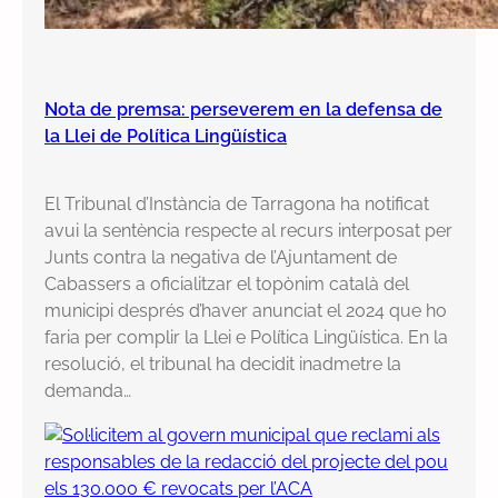
a
Nota de premsa: perseverem en la defensa de
la Llei de Política Lingüística
El Tribunal d’Instància de Tarragona ha notificat
avui la sentència respecte al recurs interposat per
Junts contra la negativa de l’Ajuntament de
Cabassers a oficialitzar el topònim català del
municipi després d’haver anunciat el 2024 que ho
faria per complir la Llei e Política Lingüística. En la
resolució, el tribunal ha decidit inadmetre la
demanda…