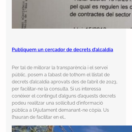
e
n
u
n
p
l
e
Publiquem un cercador de decrets d’alcaldia
e
x
Per tal de millorar la transparència i el servei
t
públic, posem a l’abast de tothom el llistat de
r
decrets d’alcaldia aprovats des de l’abril de 2023,
a
per facilitar-ne la consulta. Si us interessa
o
conèixer el contingut d’alguns d’aquests decrets
r
podeu realitzar una sol·licitud d’informació
d
pública a l’Ajutament demanant-ne còpia. Us
i
l’hauran de facilitar en el…
n
a
r