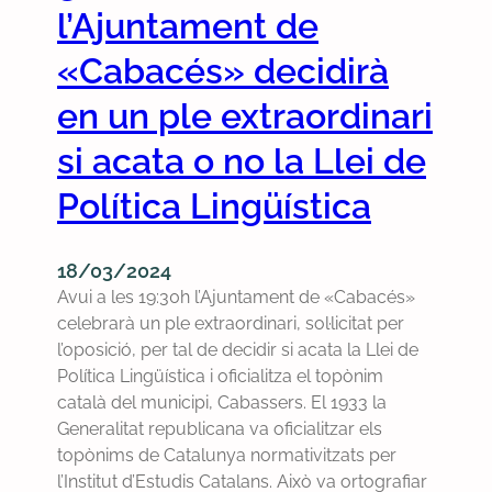
e
e
l’Ajuntament de
o
i
s
r
«Cabacés» decidirà
d
i
m
e
r
en un ple extraordinari
a
P
e
c
o
s
si acata o no la Llei de
i
l
p
ó
Política Lingüística
í
o
p
t
s
ú
i
t
b
18/03/2024
c
e
l
Avui a les 19:30h l’Ajuntament de «Cabacés»
a
s
i
celebrarà un ple extraordinari, sol·licitat per
L
d
c
l’oposició, per tal de decidir si acata la Llei de
i
e
a
Política Lingüística i oficialitza el topònim
n
l
i
català del municipi, Cabassers. El 1933 la
g
p
b
Generalitat republicana va oficialitzar els
ü
l
o
topònims de Catalunya normativitzats per
í
e
n
l’Institut d’Estudis Catalans. Això va ortografiar
s
d