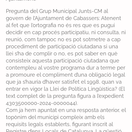
Pregunta del Grup Municipal Junts-CM al
govern de l’Ajuntament de Cabassers: Atenent
al fet que l’ortografia no és res que es pugui
decidir en cap procés participatiu, ni consulta, ni
reunió, com tampoc no es pot sotmetre a cap
procediment de participació ciutadana si una
llei s’ha de complir o no, es pot saber en què
consisteix aquesta participació ciutadana que
contempleu al vostre programa dur a terme per
a promoure el compliment d’una obligació legal
que ja s’hauria d’haver satisfet el 1998, quan va
entrar en vigor la Llei de Política Lingüística? (El
text complet de la pregunta figura a l’expedient
4303500000-2024-0000044).
Com ja hem apuntat en una resposta anterior, el
topònim del municipi compleix amb els
requisits legals establerts, figurant inscrit al
Registre d’ens Locals de Catalunya. La qüestió