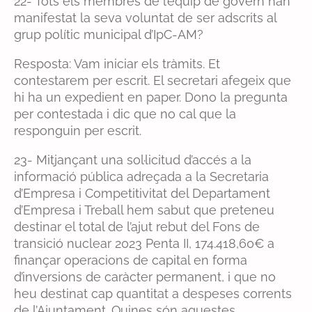
22- Tots els membres de l’equip de govern han
manifestat la seva voluntat de ser adscrits al
grup polític municipal d’IpC-AM?
Resposta: Vam iniciar els tràmits. Et
contestarem per escrit. El secretari afegeix que
hi ha un expedient en paper. Dono la pregunta
per contestada i dic que no cal que la
responguin per escrit.
23- Mitjançant una sol·licitud d’accés a la
informació pública adreçada a la Secretaria
d’Empresa i Competitivitat del Departament
d’Empresa i Treball hem sabut que preteneu
destinar el total de l’ajut rebut del Fons de
transició nuclear 2023 Penta II, 174.418,60€ a
finançar operacions de capital en forma
d’inversions de caràcter permanent, i que no
heu destinat cap quantitat a despeses corrents
de l’Ajuntament. Quines són aquestes