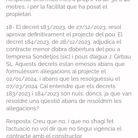
metres, i per la facilitat que ha posat el
propietari.
18- El decret 183/2023, de 27/12/2023, resol
aprovar definitivament el projecte del pou. El
decret 184/2023, de 28/12/2023, adjudica el
contracte menor d’obra d’obertura del pou a
l’empresa Sondetjos [sic] i pous d’aigua J. Girbau
SL. Aquests decrets estan emesos abans que
formuléssim al·legacions al projecte el
02/01/2024, i abans que les resolguéssiu el
07/03/2024. Cal entendre que els decrets
183/2023 i 184/2023 són nuls, doncs, ja que van
resoldre una qüestió abans de resoldre’n les
al·legacions?
Resposta: Creu que no, i que no s’hagi fet
l’actuació no vol dir que no tingui vigència el
contracte amb el constructor.