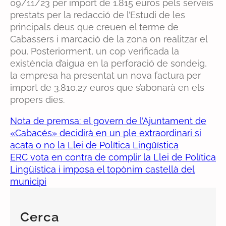
09/11/23 per import de 1.815 euros pels serveis
prestats per la redacció de l’Estudi de les
principals deus que creuen el terme de
Cabassers i marcació de la zona on realitzar el
pou. Posteriorment, un cop verificada la
existència d’aigua en la perforació de sondeig,
la empresa ha presentat un nova factura per
import de 3.810,27 euros que s’abonarà en els
propers dies.
Nota de premsa: el govern de l’Ajuntament de
«Cabacés» decidirà en un ple extraordinari si
acata o no la Llei de Política Lingüística
ERC vota en contra de complir la Llei de Política
Lingüística i imposa el topònim castellà del
municipi
Cerca