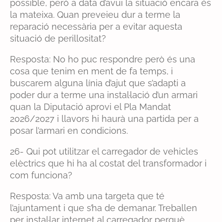
possible, però a data d’avui la situació encara és
la mateixa. Quan preveieu dur a terme la
reparació necessària per a evitar aquesta
situació de perillositat?
Resposta: No ho puc respondre però és una
cosa que tenim en ment de fa temps, i
buscarem alguna línia d’ajut que s’adapti a
poder dur a terme una instal·lació d’un armari
quan la Diputació aprovi el Pla Mandat
2026/2027 i llavors hi haurà una partida per a
posar l’armari en condicions.
26- Qui pot utilitzar el carregador de vehicles
elèctrics que hi ha al costat del transformador i
com funciona?
Resposta: Va amb una targeta que té
l’ajuntament i que s’ha de demanar. Treballen
per instal·lar internet al carregador perquè