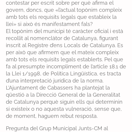
contestar per escrit sobre per què afirma el
govern, doncs, que «l’actual topònim compleix
amb tots els requisits legals que estableix la
llei» si això és manifestament fals?
El topònim del municipi té caràcter oficial i està
recollit al nomenclàtor de Catalunya, figurant
inscrit al Registre d’ens Locals de Catalunya. Es
per això que afirmem que el mateix compleix
amb tots els requisits legals establerts. Pel que
fa al presumpte incompliment de l’article 18.1 de
la Llei 1/1998, de Política Lingüística, es tracta
d’una interpretació jurídica de la norma.
L’Ajuntament de Cabassers ha plantejat la
qüestió a la Direcció General de la Generalitat
de Catalunya perquè siguin ells qui determinin
si existeix o no aquesta vulneració, sense que,
de moment, haguem rebut resposta.
Pregunta del Grup Municipal Junts-CM al