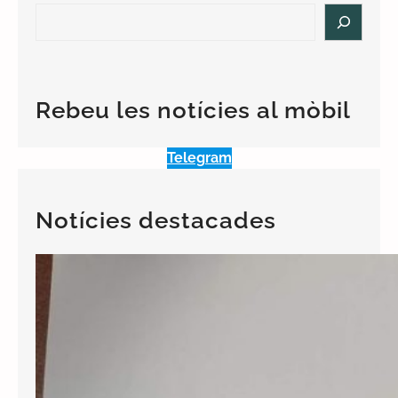
S
e
a
r
c
Rebeu les notícies al mòbil
h
Telegram
Notícies destacades