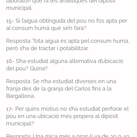
laboratori que fa les analítiques del dipòsit
municipal.
15- Si l’aigua obtinguda del pou no fos apta per
al consum humà què se’n farà?
Resposta: Tota aigua és apta pel consum humà,
però s’ha de tractar i potabilitzar.
16- S’ha estudiat alguna alternativa d’ubicació
del pou? Quina?
Resposta: Se n’ha estudiat diverses en una
franja des de la granja del Carlos fins a la
Bargallona.
17- Per quins motius no s’ha estudiat perforar el
pou en una ubicació més propera al dipòsit
municipal?
Resposta: Una mica més a prop li va de 30 o 40