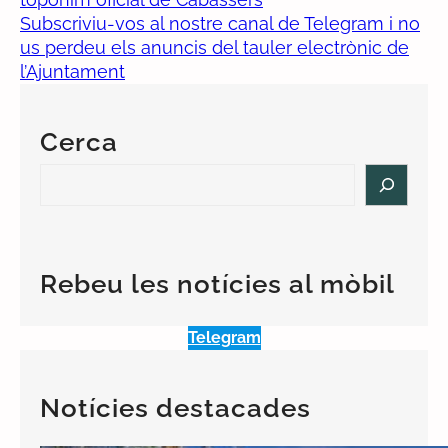
Subscriviu-vos al nostre canal de Telegram i no
us perdeu els anuncis del tauler electrònic de
l’Ajuntament
Cerca
S
e
a
r
c
Rebeu les notícies al mòbil
h
Telegram
Notícies destacades