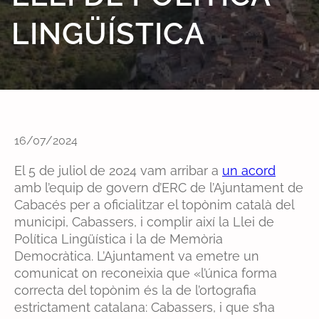
LINGÜÍSTICA
16/07/2024
El 5 de juliol de 2024 vam arribar a
un acord
amb l’equip de govern d’ERC de l’Ajuntament de
Cabacés per a oficialitzar el topònim català del
municipi, Cabassers, i complir així la Llei de
Política Lingüística i la de Memòria
Democràtica. L’Ajuntament va emetre un
comunicat on reconeixia que «l’única forma
correcta del topònim és la de l’ortografia
estrictament catalana: Cabassers, i que s’ha