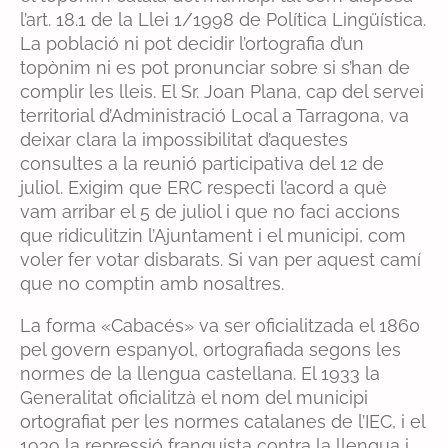
l’art. 18.1 de la Llei 1/1998 de Política Lingüística.
La població ni pot decidir l’ortografia d’un
topònim ni es pot pronunciar sobre si s’han de
complir les lleis. El Sr. Joan Plana, cap del servei
territorial d’Administració Local a Tarragona, va
deixar clara la impossibilitat d’aquestes
consultes a la reunió participativa del 12 de
juliol. Exigim que ERC respecti l’acord a què
vam arribar el 5 de juliol i que no faci accions
que ridiculitzin l’Ajuntament i el municipi, com
voler fer votar disbarats. Si van per aquest camí
que no comptin amb nosaltres.
La forma «Cabacés» va ser oficialitzada el 1860
pel govern espanyol, ortografiada segons les
normes de la llengua castellana. El 1933 la
Generalitat oficialitzà el nom del municipi
ortografiat per les normes catalanes de l’IEC, i el
1939 la repressió franquista contra la llengua i