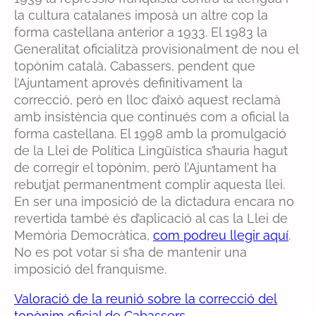
la cultura catalanes imposà un altre cop la
forma castellana anterior a 1933. El 1983 la
Generalitat oficialitzà provisionalment de nou el
topònim català, Cabassers, pendent que
l’Ajuntament aprovés definitivament la
correcció, però en lloc d’això aquest reclamà
amb insistència que continués com a oficial la
forma castellana. El 1998 amb la promulgació
de la Llei de Política Lingüística s’hauria hagut
de corregir el topònim, però l’Ajuntament ha
rebutjat permanentment complir aquesta llei.
En ser una imposició de la dictadura encara no
revertida també és d’aplicació al cas la Llei de
Memòria Democràtica,
com podreu llegir aquí
.
No es pot votar si s’ha de mantenir una
imposició del franquisme.
Valoració de la reunió sobre la correcció del
topònim oficial de Cabassers