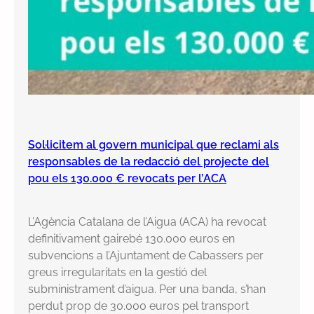
Sol·licitem al govern municipal que reclami als
responsables de la redacció del projecte del
pou els 130.000 € revocats per l’ACA
L’Agència Catalana de l’Aigua (ACA) ha revocat
definitivament gairebé 130.000 euros en
subvencions a l’Ajuntament de Cabassers per
greus irregularitats en la gestió del
subministrament d’aigua. Per una banda, s’han
perdut prop de 30.000 euros pel transport