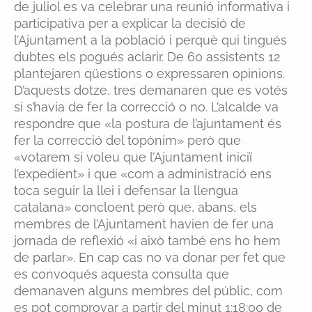
de juliol es va celebrar una reunió informativa i
participativa per a explicar la decisió de
l’Ajuntament a la població i perquè qui tingués
dubtes els pogués aclarir. De 60 assistents 12
plantejaren qüestions o expressaren opinions.
D’aquests dotze, tres demanaren que es votés
si s’havia de fer la correcció o no. L’alcalde va
respondre que «la postura de l’ajuntament és
fer la correcció del topònim» però que
«votarem si voleu que l’Ajuntament iniciï
l’expedient» i que «com a administració ens
toca seguir la llei i defensar la llengua
catalana» concloent però que, abans, els
membres de l’Ajuntament havien de fer una
jornada de reflexió «i això també ens ho hem
de parlar». En cap cas no va donar per fet que
es convoqués aquesta consulta que
demanaven alguns membres del públic, com
es pot comprovar a partir del minut 1:18:00 de