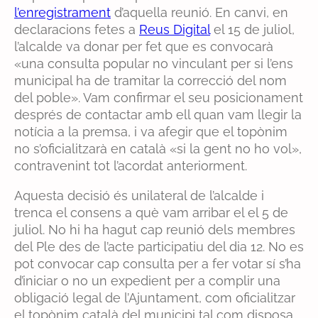
l’enregistrament
d’aquella reunió. En canvi, en
declaracions fetes a
Reus Digital
el 15 de juliol,
l’alcalde va donar per fet que es convocarà
«una consulta popular no vinculant per si l’ens
municipal ha de tramitar la correcció del nom
del poble». Vam confirmar el seu posicionament
després de contactar amb ell quan vam llegir la
notícia a la premsa, i va afegir que el topònim
no s’oficialitzarà en català «si la gent no ho vol»,
contravenint tot l’acordat anteriorment.
Aquesta decisió és unilateral de l’alcalde i
trenca el consens a què vam arribar el el 5 de
juliol. No hi ha hagut cap reunió dels membres
del Ple des de l’acte participatiu del dia 12. No es
pot convocar cap consulta per a fer votar sí s’ha
d’iniciar o no un expedient per a complir una
obligació legal de l’Ajuntament, com oficialitzar
el topònim català del municipi tal com disposa