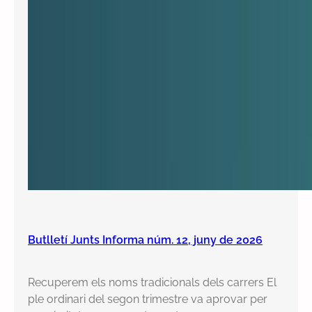
Butlletí Junts Informa núm. 12, juny de 2026
Recuperem els noms tradicionals dels carrers El
ple ordinari del segon trimestre va aprovar per