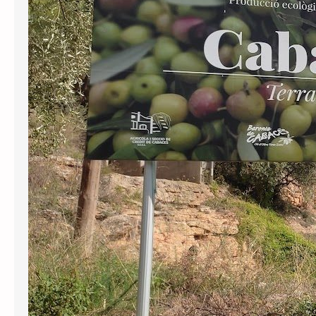
Cabassers a oficialitzar el topònim
català del municipi després d’haver
anunciat el 2024 que ho faria per
complir la Llei e Política Lingüística. En
la resolució, el tribunal ha decidit
inadmetre la demanda…