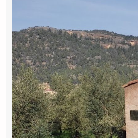
L’Agència Catalana de l’Aigua (ACA) ha
revocat definitivament gairebé
130.000 euros en subvencions a
l’Ajuntament de Cabassers per greus
irregularitats en la gestió del
subministrament d’aigua. Per una
banda, s’han perdut prop de 30.000
euros pel transport d’aigua en
cisternes que no tenien el registre
sanitari obligatori, una pràctica que el
govern municipal va mantenir…