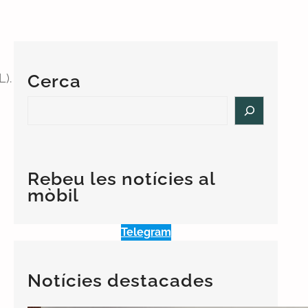
L).
Cerca
S
e
a
r
c
Rebeu les notícies al
h
mòbil
Telegram
Notícies destacades