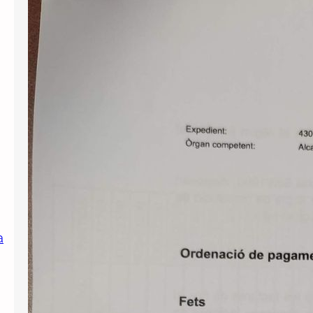
Publiquem un cercador de decrets
d’alcaldia
Per tal de millorar la transparència i el
servei públic, posem a l’abast de
tothom el llistat de decrets d’alcaldia
aprovats des de l’abril de 2023, per
facilitar-ne la consulta. Si us interessa
conèixer el contingut d’alguns
d’aquests decrets podeu realitzar una
sol·licitud d’informació pública a
l’Ajutament demanant-ne còpia. Us
l’hauran de facilitar en el…
a