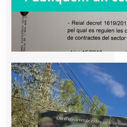
Nota de premsa: perseverem en la
defensa de la Llei de Política
Lingüística
El Tribunal d’Instància de Tarragona
ha notificat avui la sentència respecte
al recurs interposat per Junts contra
la negativa de l’Ajuntament de