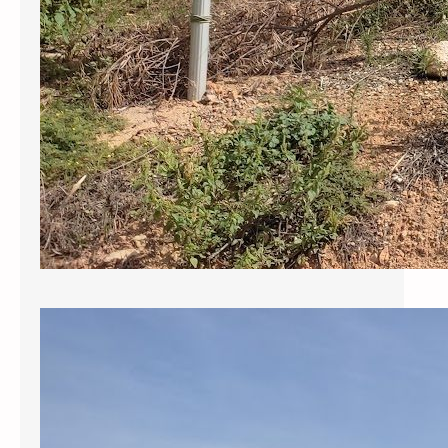
Sol·licitem al govern municipal que
reclami als responsables de la
redacció del projecte del pou els
130.000 € revocats per l’ACA