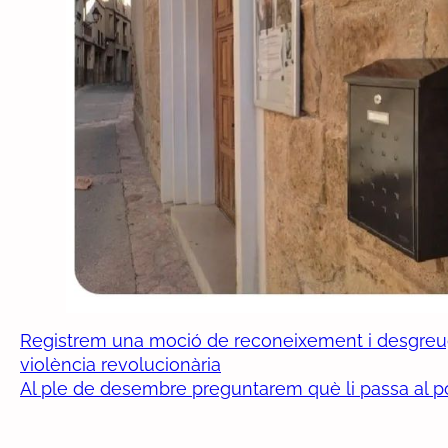
Registrem una moció de reconeixement i desgreuge
violència revolucionària
Al ple de desembre preguntarem què li passa al 