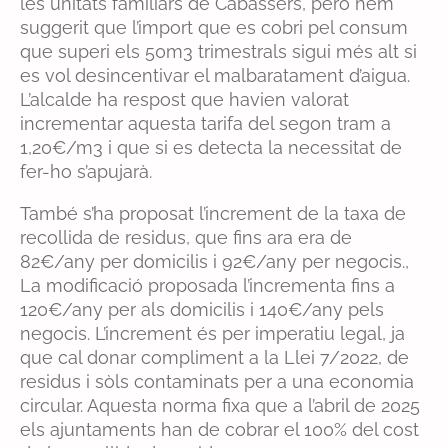
les unitats familiars de Cabassers, però hem
suggerit que l’import que es cobri pel consum
que superi els 50m3 trimestrals sigui més alt si
es vol desincentivar el malbaratament d’aigua.
L’alcalde ha respost que havien valorat
incrementar aquesta tarifa del segon tram a
1,20€/m3 i que si es detecta la necessitat de
fer-ho s’apujarà.
També s’ha proposat l’increment de la taxa de
recollida de residus, que fins ara era de
82€/any per domicilis i 92€/any per negocis.,
La modificació proposada l’incrementa fins a
120€/any per als domicilis i 140€/any pels
negocis. L’increment és per imperatiu legal, ja
que cal donar compliment a la Llei 7/2022, de
residus i sòls contaminats per a una economia
circular. Aquesta norma fixa que a l’abril de 2025
els ajuntaments han de cobrar el 100% del cost