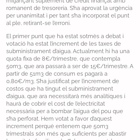
mitjançant suplement de crèdit finançat amb
romanent de tresoreria. S’ha aprovat la urgència
per unanimitat i per tant s’ha incorporat el punt
al ple, retirant-se l’erroni.
El primer punt que ha estat sotmès a debat i
votació ha estat l’increment de les taxes de
subministrament d’aigua. Actualment hi ha una
quota fixa de 8€/trimestre, que contempla
50m3, que ara passarà a ser de 15€/trimestre. A
partir de 51m3 de consum es pagarà a
0,80€/m3. S’ha justificat per l’increment de
costos que ha tingut el subministrament
d’aigua, que ara necessitarà més analítiques i
haurà de cobrir el cost de l’electricitat
necessària per a bombar l’aigua del pou que
s’ha perforat. Hem votat a favor d’aquest
increment perquè entenem que 50m3
trimestrals són més que suficients per abastir