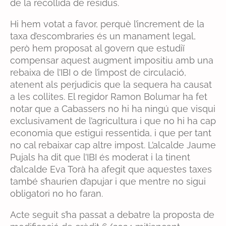
de la recollida de residus.
Hi hem votat a favor, perquè l’increment de la
taxa d’escombraries és un manament legal,
però hem proposat al govern que estudiï
compensar aquest augment impositiu amb una
rebaixa de l’IBI o de l’impost de circulació,
atenent als perjudicis que la sequera ha causat
a les collites. El regidor Ramon Bolumar ha fet
notar que a Cabassers no hi ha ningú que visqui
exclusivament de l’agricultura i que no hi ha cap
economia que estigui ressentida, i que per tant
no cal rebaixar cap altre impost. L’alcalde Jaume
Pujals ha dit que l’IBI és moderat i la tinent
d’alcalde Eva Torà ha afegit que aquestes taxes
també s’haurien d’apujar i que mentre no sigui
obligatori no ho faran.
Acte seguit s’ha passat a debatre la proposta de