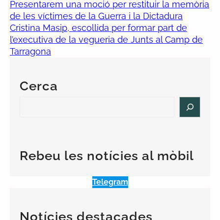
Presentarem una moció per restituir la memòria
de les víctimes de la Guerra i la Dictadura
Cristina Masip, escollida per formar part de
l’executiva de la vegueria de Junts al Camp de
Tarragona
Cerca
S
e
a
r
c
Rebeu les notícies al mòbil
h
Telegram
Notícies destacades