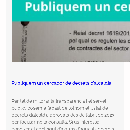
Publiquem un cercador de decrets d’alcaldia
Per tal de millorar la transparència i el servei
públic, posem a l’abast de tothom el llistat de
decrets d’alcaldia aprovats des de l’abril de 2023,
per facilitar-ne la consulta. Si us interessa
conèixer el contingut d’alguns d’aquests decrets