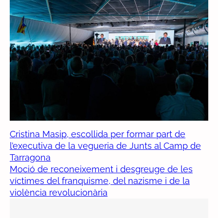
Cristina Masip, escollida per formar part de
l’executiva de la vegueria de Junts al Camp de
Tarragona
Moció de reconeixement i desgreuge de les
víctimes del franquisme, del nazisme i de la
violència revolucionària