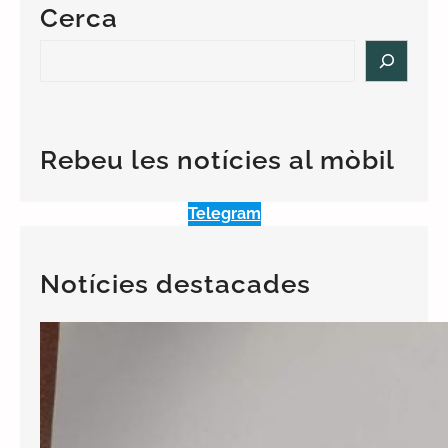
Cerca
S
e
a
r
c
Rebeu les notícies al mòbil
h
Telegram
Notícies destacades