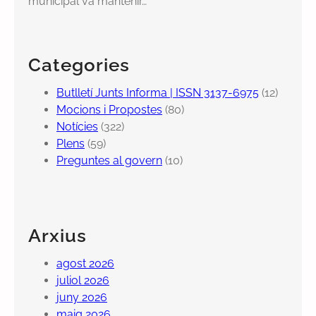
municipal va mantenir…
Categories
Butlletí Junts Informa | ISSN 3137-6975
(12)
Mocions i Propostes
(80)
Notícies
(322)
Plens
(59)
Preguntes al govern
(10)
Arxius
agost 2026
juliol 2026
juny 2026
maig 2026