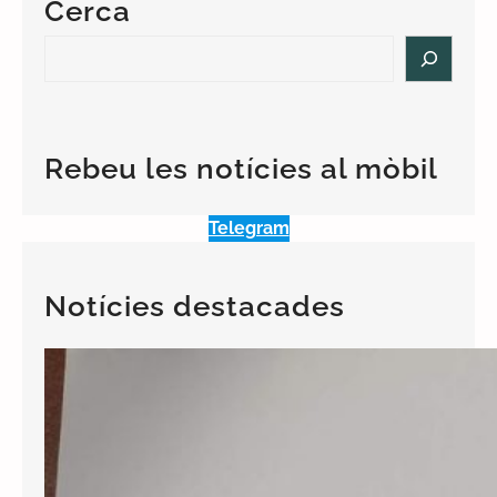
Cerca
S
e
a
r
c
Rebeu les notícies al mòbil
h
Telegram
Notícies destacades