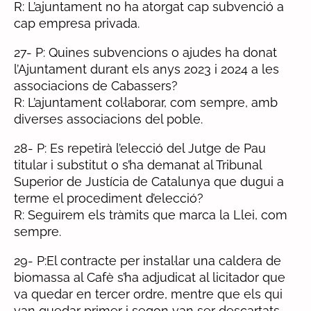
R: L’ajuntament no ha atorgat cap subvenció a
cap empresa privada.
27- P: Quines subvencions o ajudes ha donat
l’Ajuntament durant els anys 2023 i 2024 a les
associacions de Cabassers?
R: L’ajuntament col·laborar, com sempre, amb
diverses associacions del poble.
28- P: Es repetirà l’elecció del Jutge de Pau
titular i substitut o s’ha demanat al Tribunal
Superior de Justícia de Catalunya que dugui a
terme el procediment d’elecció?
R: Seguirem els tràmits que marca la Llei, com
sempre.
29- P:El contracte per instal·lar una caldera de
biomassa al Cafè s’ha adjudicat al licitador que
va quedar en tercer ordre, mentre que els qui
van quedar primer i segon van ser descartats