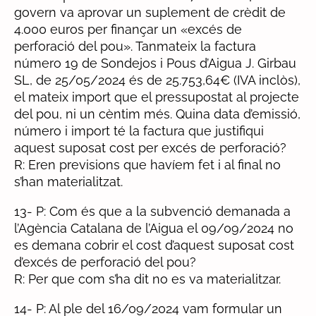
govern va aprovar un suplement de crèdit de
4.000 euros per finançar un «excés de
perforació del pou». Tanmateix la factura
número 19 de Sondejos i Pous d’Aigua J. Girbau
SL, de 25/05/2024 és de 25.753,64€ (IVA inclòs),
el mateix import que el pressupostat al projecte
del pou, ni un cèntim més. Quina data d’emissió,
número i import té la factura que justifiqui
aquest suposat cost per excés de perforació?
R: Eren previsions que havíem fet i al final no
s’han materialitzat.
13- P: Com és que a la subvenció demanada a
l’Agència Catalana de l’Aigua el 09/09/2024 no
es demana cobrir el cost d’aquest suposat cost
d’excés de perforació del pou?
R: Per que com s’ha dit no es va materialitzar.
14- P: Al ple del 16/09/2024 vam formular un