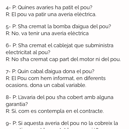
4- P: Quines avaries ha patit el pou?
R: El pou va patir una averia elèctrica.
5- P: S’ha cremat la bomba d’aigua del pou?
R: No, va tenir una averia elèctrica
6- P: S’ha cremat el cablejat que subministra
electricitat al pou?
R: No s’ha cremat cap part del motor ni del pou.
7- P: Quin cabal d’aigua dona el pou?
R: El Pou com hem informat, en diferents
ocasions, dona un cabal variable.
8- P: L’avaria del pou s’ha cobert amb alguna
garantia?
R: Si, com es contempla en el contracte.
9- P: Si aquesta averia del pou no la cobreix la