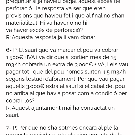
preguntar si ja havíeu pagat aquest excés de
perforació i la resposta va ser que eren
previsions que havíeu fet i que al final no s’han
materialitzat. Hi va haver o no hi
va haver excés de perforació?
R: Aquesta resposta ja li vam donar.
6- P: El saurí que va marcar el pou va cobrar
1.500€ +IVA i va dir que si sortien més de 15
m3/h cobraria un extra de 3.000€ +IVA, i els vau
pagar tot i que del pou només surten 4,5 m3/h
segons l’estudi d’aforament. Per què vau pagar
aquells 3.000€ extra al saurí si el cabal del pou
no arriba al que havia posat com a condició per
cobrar-los?
R: Aquest ajuntament mai ha contractat un
saurí.
7- P: Per què no s’ha sotmès encara al ple la
proposta enviada a tots els ajuntaments de la