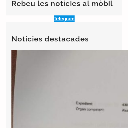
Rebeu les notícies al mòbil
h
Telegram
Notícies destacades