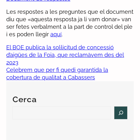
Les respostes a les preguntes que el document
diu que «aquesta resposta ja li vam donar» van
ser fetes verbalment a la part de control del ple
i es poden llegir
aquí
.
El BOE publica la sol·licitud de concessió
d’aigües de la Foia, que reclamàvem des del
2023
Celebrem que per fi quedi garantida la
cobertura de qualitat a Cabassers
Cerca
S
e
a
r
c