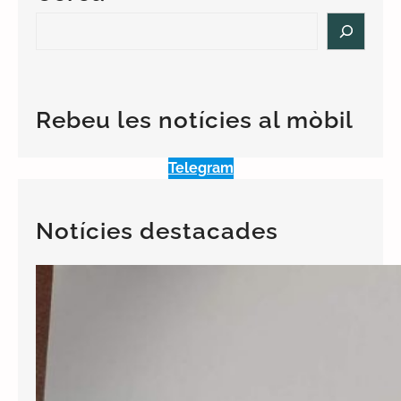
S
e
a
r
c
Rebeu les notícies al mòbil
h
Telegram
Notícies destacades