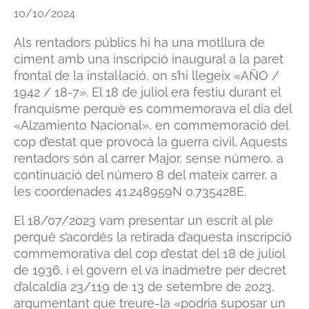
10/10/2024
Als rentadors públics hi ha una motllura de
ciment amb una inscripció inaugural a la paret
frontal de la instal·lació, on s’hi llegeix «AÑO /
1942 / 18-7». El 18 de juliol era festiu durant el
franquisme perquè es commemorava el dia del
«Alzamiento Nacional», en commemoració del
cop d’estat que provocà la guerra civil. Aquests
rentadors són al carrer Major, sense número, a
continuació del número 8 del mateix carrer, a
les coordenades 41.248959N 0.735428E.
El 18/07/2023 vam presentar un escrit al ple
perquè s’acordés la retirada d’aquesta inscripció
commemorativa del cop d’estat del 18 de juliol
de 1936, i el govern el va inadmetre per decret
d’alcaldia 23/119 de 13 de setembre de 2023,
argumentant que treure-la «podria suposar un