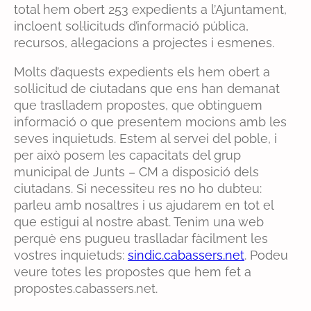
total hem obert 253 expedients a l’Ajuntament,
incloent sol·licituds d’informació pública,
recursos, al·legacions a projectes i esmenes.
Molts d’aquests expedients els hem obert a
sol·licitud de ciutadans que ens han demanat
que traslladem propostes, que obtinguem
informació o que presentem mocions amb les
seves inquietuds. Estem al servei del poble, i
per això posem les capacitats del grup
municipal de Junts – CM a disposició dels
ciutadans. Si necessiteu res no ho dubteu:
parleu amb nosaltres i us ajudarem en tot el
que estigui al nostre abast. Tenim una web
perquè ens pugueu traslladar fàcilment les
vostres inquietuds:
sindic.cabassers.net
. Podeu
veure totes les propostes que hem fet a
propostes.cabassers.net.