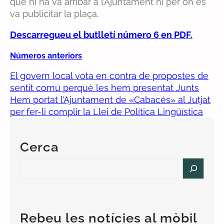
que hi ha va arribar a l’Ajuntament ni per on es
va publicitar la plaça.
Descarregueu el butlletí número 6 en PDF.
Números anteriors
El govern local vota en contra de propostes de
sentit comú perquè les hem presentat Junts
Hem portat l’Ajuntament de «Cabacés» al Jutjat
per fer-li complir la Llei de Política Lingüística
Cerca
S
e
a
r
c
Rebeu les notícies al mòbil
h