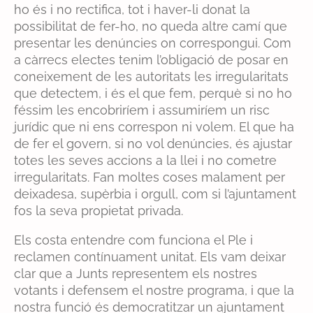
ho és i no rectifica, tot i haver-li donat la
possibilitat de fer-ho, no queda altre camí que
presentar les denúncies on correspongui. Com
a càrrecs electes tenim l’obligació de posar en
coneixement de les autoritats les irregularitats
que detectem, i és el que fem, perquè si no ho
féssim les encobriríem i assumiríem un risc
jurídic que ni ens correspon ni volem. El que ha
de fer el govern, si no vol denúncies, és ajustar
totes les seves accions a la llei i no cometre
irregularitats. Fan moltes coses malament per
deixadesa, supèrbia i orgull, com si l’ajuntament
fos la seva propietat privada.
Els costa entendre com funciona el Ple i
reclamen contínuament unitat. Els vam deixar
clar que a Junts representem els nostres
votants i defensem el nostre programa, i que la
nostra funció és democratitzar un ajuntament