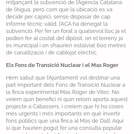
mitjançant la subvenció de l’Agència Catalana
de l’Aigua, però com que la ubicació es va
decidir per caprici, sense disposar de cap
informe tècnic vàlid, l’ACA ha denegat la
subvenció. Per fer un forat a qualsevol lloc ja el
podien fer al costat del dipòsit, on el terreny ja
és municipal i on s’haurien estalviat 600 metres
de canalització i de cablejat elèctric.
E
ls Fons de Transició Nuclear i el Mas Roger
Hem sabut que l’Ajuntament vol destinar una
part important dels Fons de Transició Nuclear a
la finca experimental Mas Roger de Vitec. No
veiem quin benefici ni quin retorn aporta aquest
projecte a Cabassers, i creiem que hi ha coses
més urgents i més importants en què invertir
fons públics que una finca al Mas de Dalt. Aquí
sí que haurien pogut fer una consulta popular