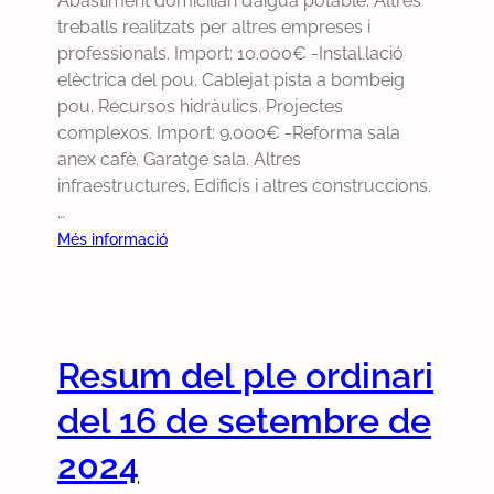
Abastiment domiciliari d’aigüa potable. Altres
r
treballs realitzats per altres empreses i
a
professionals. Import: 10.000€ -Instal.lació
o
elèctrica del pou. Cablejat pista a bombeig
r
pou. Recursos hidràulics. Projectes
d
complexos. Import: 9.000€ -Reforma sala
i
anex cafè. Garatge sala. Altres
n
infraestructures. Edificis i altres construccions.
a
…
r
i
:
Més informació
i
R
u
e
r
s
g
u
Resum del ple ordinari
e
m
n
d
del 16 de setembre de
t
e
d
l
2024
e
p