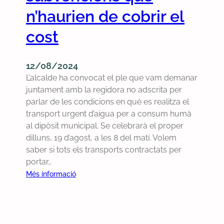
a
l
n’haurien de cobrir el
l
p
r
cost
l
e
e
c
o
o
12/08/2024
r
n
L’alcalde ha convocat el ple que vam demanar
d
e
juntament amb la regidora no adscrita per
i
i
parlar de les condicions en què es realitza el
n
x
transport urgent d’aigua per a consum humà
a
q
al dipòsit municipal. Se celebrarà el proper
r
u
dilluns, 19 d’agost, a les 8 del matí. Volem
i
e
saber si tots els transports contractats per
d
p
portar…
e
o
:
Més informació
l
r
C
1
t
o
6
a
n
d
a
v