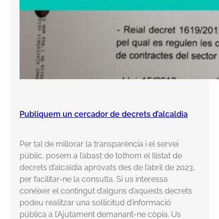
e
C
a
b
a
s
s
e
r
Publiquem un cercador de decrets d’alcaldia
s
Per tal de millorar la transparència i el servei
públic, posem a l’abast de tothom el llistat de
decrets d’alcaldia aprovats des de l’abril de 2023,
per facilitar-ne la consulta. Si us interessa
conèixer el contingut d’alguns d’aquests decrets
podeu realitzar una sol·licitud d’informació
pública a l’Ajutament demanant-ne còpia. Us