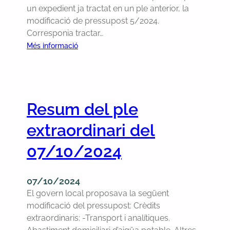
un expedient ja tractat en un ple anterior, la
modificació de pressupost 5/2024.
Corresponia tractar…
:
Més informació
R
e
s
u
Resum del ple
m
d
extraordinari del
e
l
07/10/2024
p
l
07/10/2024
e
El govern local proposava la següent
e
modificació del pressupost: Crèdits
x
extraordinaris: -Transport i analítiques.
t