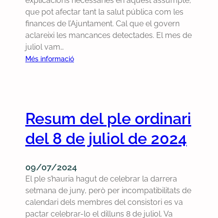
explicacions necessàries en aquest assumpte,
p
s
n
que pot afectar tant la salut pública com les
l
p
s
finances de l’Ajuntament. Cal que el govern
e
e
e
aclareixi les mancances detectades. El mes de
e
c
g
juliol vam…
x
t
a
:
Més informació
t
a
r
D
r
e
a
e
a
l
n
m
o
d
t
a
r
r
Resum del ple ordinari
i
n
d
e
a
e
i
del 8 de juliol de 2024
t
s
m
n
d
a
u
a
e
n
n
r
09/07/2024
p
i
p
i
El ple s’hauria hagut de celebrar la darrera
a
t
l
q
setmana de juny, però per incompatibilitats de
r
à
e
u
calendari dels membres del consistori es va
t
r
e
e
pactar celebrar-lo el dilluns 8 de juliol. Va
i