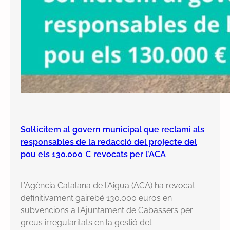
Sol·licitem al govern municipal que reclami als
responsables de la redacció del projecte del
pou els 130.000 € revocats per l’ACA
L’Agència Catalana de l’Aigua (ACA) ha revocat
definitivament gairebé 130.000 euros en
subvencions a l’Ajuntament de Cabassers per
greus irregularitats en la gestió del