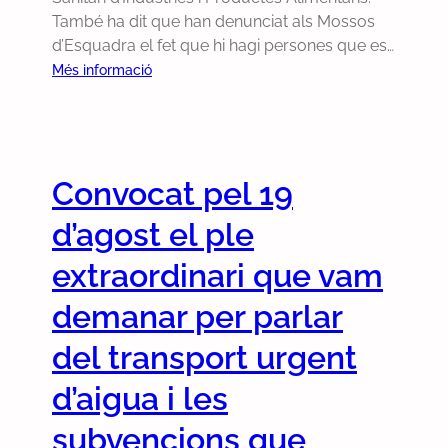
t
També ha dit que han denunciat als Mossos
r
d’Esquadra el fet que hi hagi persones que es…
a
:
Més informació
l
E
a
l
c
g
o
o
n
Convocat pel 19
v
v
e
d’agost el ple
o
r
c
n
extraordinari que vam
a
m
t
demanar per parlar
u
ò
n
del transport urgent
r
i
i
c
d’aigua i les
a
i
d
subvencions que
p
e