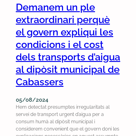
e
Demanem un ple
i
o
s
g
c
e
extraordinari perquè
u
a
t
a
t
el govern expliqui les
e
a
p
m
m
condicions i el cost
e
b
b
l
r
dels transports d’aigua
t
1
e
r
9
al dipòsit municipal de
p
a
d
e
n
Cabassers
’
r
s
a
q
p
g
u
o
05/08/2024
o
è
r
Hem detectat presumptes irregularitats al
s
n
t
servei de transport urgent d’aigua per a
t
o
s
consum humà al dipòsit municipal i
e
r
s
considerem convenient que el govern doni les
l
e
e