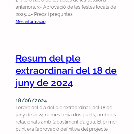
l
d
anteriors. 3- Aprovació de les festes locals de
i
g
e
2025. 4- Precs i preguntes.
n
o
l
a
:
Més informació
v
t
r
O
e
r
i
r
r
a
d
d
n
n
e
r
e
Resum del ple
s
l
e
x
p
8
d
extraordinari del 18 de
p
o
d
e
l
r
e
l
juny de 2024
i
t
j
d
q
u
u
i
u
r
18/06/2024
l
a
i
g
L’ordre del dia del ple extraordinari del 18 de
i
d
l
e
juny de 2024 només tenia dos punts, ambdós
o
e
e
n
relacionats amb l’abastiment d’aigua. El primer
l
l
s
t
punt era l’aprovació definitiva del projecte
d
p
c