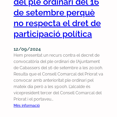
del ple ordinari del 16
7
p
de setembre perquè
/
l
1
e
no respecta el dret de
0
o
/
r
participació política
2
d
0
i
2
n
12/09/2024
4
a
Hem presentat un recurs contra el decret de
r
convocatòria del ple ordinari de l’Ajuntament
i
de Cabassers del 16 de setembre a les 20:00h.
d
Resulta que el Consell Comarcal del Priorat va
e
convocar amb anterioritat ple ordinari pel
l
mateix dia però a les 19:00h. L’alcalde és
1
vicepresident tercer del Consell Comarcal del
6
Priorat i el portaveu…
d
:
Més informació
e
P