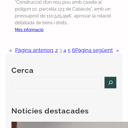
d
“Construcció d’un nou pou amb caseta al
e
l
o
’
polígon 10, parcel·la 123 de Cabacés”, amb un
2
e
n
a
pressupost de 110.525,99€, aprovar la relació
0
o
d
i
detallada de béns i drets…
2
r
i
g
4
d
:
Més informació
c
u
i
R
i
a
n
e
o
i
«
Pàgina anterior
1
2
3
4
5
6
Pàgina següent
»
a
s
n
l
r
u
s
e
i
m
Cerca
i
s
d
d
e
s
e
e
S
l
u
l
l
e
c
b
0
p
a
o
v
8
l
r
s
e
/
e
c
Notícies destacades
t
n
0
e
h
d
c
7
x
e
i
/
t