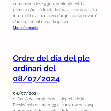
i
x
v
començar a les 19.30h, puntualment. La
c
a
t
a
primera qüestió tractada fou la incorporació a
i
r
m
l’ordre del dia, per la via d’urgència, l’aprovació
p
a
d
d’un reglament de participació…
a
o
e
:
Més informació
c
r
m
R
i
d
a
e
ó
i
n
s
p
n
a
u
o
a
Ordre del dia del ple
r
m
l
r
p
d
í
ordinari del
i
e
e
t
p
r
l
08/07/2024
i
e
p
p
c
r
a
l
a
q
r
04/07/2024
e
u
l
1- Dació de comptes dels decrets de la
o
è
a
Presidència del núm. 33 al núm. 102 de 2024.
r
e
r
2- Aprovació de les actes de les sessions
d