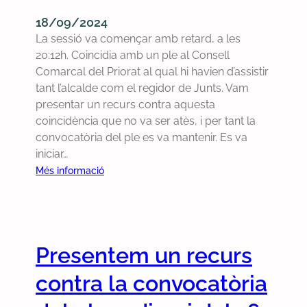
l
l
18/09/2024
2
e
La sessió va començar amb retard, a les
3
e
20:12h. Coincidia amb un ple al Consell
d
x
Comarcal del Priorat al qual hi havien d’assistir
’
t
tant l’alcalde com el regidor de Junts. Vam
o
r
presentar un recurs contra aquesta
c
a
coincidència que no va ser atès, i per tant la
t
o
convocatòria del ple es va mantenir. Es va
u
r
iniciar…
b
d
r
i
:
Més informació
e
n
R
d
a
e
e
r
s
2
i
u
Presentem un recurs
0
d
m
2
e
d
contra la convocatòria
4
l
e
0
l