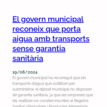
s
r
e
e
t
s
El govern municipal
e
e
m
n
reconeix que porta
b
t
r
e
aigua amb transports
e
m
sense garantia
d
u
e
n
sanitària
2
r
0
e
2
c
19/08/2024
4
u
El govern municipal ha reconegut que els
r
transports d’aigua que s’utilitzen per
s
subministrar el dipòsit municipal no disposen
c
de garantia sanitària, ja que les empreses que
o
els realitzen no consten inscrites al Registre
n
Sanitari d’Indústries i Productes Alimentaris.