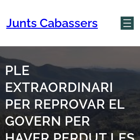
Vés
al
contingut
Junts Cabassers
PLE
EXTRAORDINARI
PER REPROVAR EL
GOVERN PER
HAVER PERDUT LES