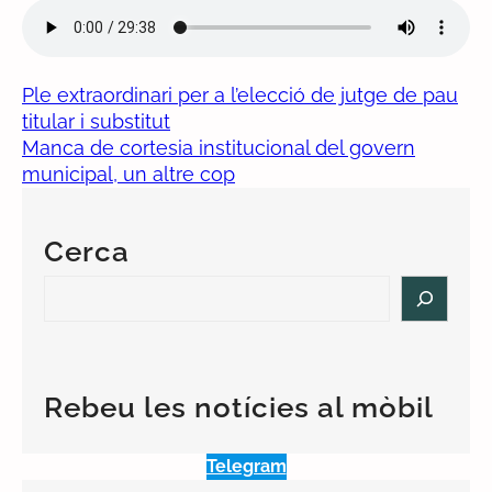
Ple extraordinari per a l’elecció de jutge de pau
titular i substitut
Manca de cortesia institucional del govern
municipal, un altre cop
Cerca
S
e
a
r
c
Rebeu les notícies al mòbil
h
Telegram