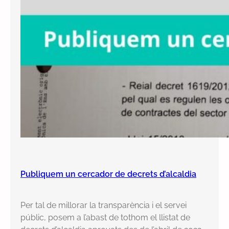
Publiquem un cercador de decrets d’alcaldia
Per tal de millorar la transparència i el servei
públic, posem a l’abast de tothom el llistat de