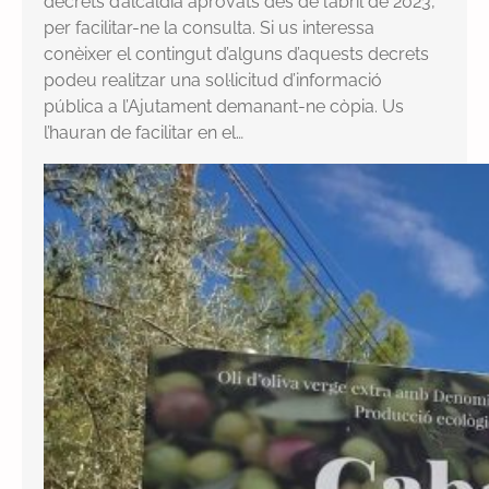
decrets d’alcaldia aprovats des de l’abril de 2023,
per facilitar-ne la consulta. Si us interessa
conèixer el contingut d’alguns d’aquests decrets
podeu realitzar una sol·licitud d’informació
pública a l’Ajutament demanant-ne còpia. Us
l’hauran de facilitar en el…