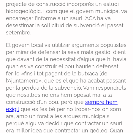
projecte de construcció incorporés un estudi
hidrogeològic, i com que el govern municipal va
encarregar l’informe a un saurí l’ACA ha va
desestimar la sol·licitud de subvenció el passat
setembre.
El govern local va utilitzar arguments populistes
per mirar de defensar la seva mala gestió, dient
que davant de la necessitat d’aigua que hi havia
quan es va construir el pou haurien defensat
fer-lo «fins i tot pagant de la butxaca [de
l’Ajuntament]», que és el que ha acabat passant
per la pèrdua de la subvenció. Vam respondre’ls
que nosaltres no ens hem oposat mai a la
construcció d’un pou, però que
sempre hem
exigit
que es fes bé per no trobar-nos on som
ara, amb un forat a les arques municipals
perquè algú va decidir que contractar un saurí
era millor idea que contractar un geòleg. Quan