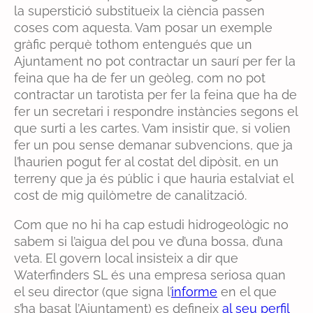
la superstició substitueix la ciència passen
coses com aquesta. Vam posar un exemple
gràfic perquè tothom entengués que un
Ajuntament no pot contractar un saurí per fer la
feina que ha de fer un geòleg, com no pot
contractar un tarotista per fer la feina que ha de
fer un secretari i respondre instàncies segons el
que surti a les cartes. Vam insistir que, si volien
fer un pou sense demanar subvencions, que ja
l’haurien pogut fer al costat del dipòsit, en un
terreny que ja és públic i que hauria estalviat el
cost de mig quilòmetre de canalització.
Com que no hi ha cap estudi hidrogeològic no
sabem si l’aigua del pou ve d’una bossa, d’una
veta. El govern local insisteix a dir que
Waterfinders SL és una empresa seriosa quan
el seu director (que signa l’
informe
en el que
s’ha basat l’Ajuntament) es defineix
al seu perfil