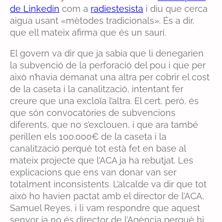
de Linkedin
com a
radiestesista
i diu que cerca
aigua usant «mètodes tradicionals». És a dir,
que ell mateix afirma que és un saurí.
El govern va dir que ja sabia que li denegarien
la subvenció de la perforació del pou i que per
això n’havia demanat una altra per cobrir el cost
de la caseta i la canalització, intentant fer
creure que una excloïa l’altra. El cert, però, és
que són convocatòries de subvencions
diferents, que no s’exclouen, i que ara també
perillen els 100.000€ de la caseta i la
canalització perquè tot està fet en base al
mateix projecte que l’ACA ja ha rebutjat. Les
explicacions que ens van donar van ser
totalment inconsistents. L’alcalde va dir que tot
això ho havien pactat amb el director de l’ACA,
Samuel Reyes, i li vam respondre que aquest
senyor ja no és director de l’Agència perquè hi