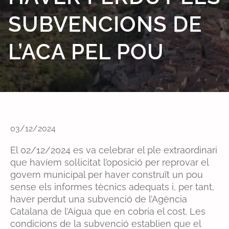
SUBVENCIONS DE
L’ACA PEL POU
03/12/2024
El 02/12/2024 es va celebrar el ple extraordinari
que havíem sol·licitat l’oposició per reprovar el
govern municipal per haver construït un pou
sense els informes tècnics adequats i, per tant,
haver perdut una subvenció de l’Agència
Catalana de l’Aigua que en cobria el cost. Les
condicions de la subvenció establien que el