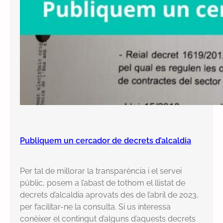
Publiquem un cercador de decrets d’alcaldia
Per tal de millorar la transparència i el servei
públic, posem a l’abast de tothom el llistat de
decrets d’alcaldia aprovats des de l’abril de 2023,
per facilitar-ne la consulta. Si us interessa
conèixer el contingut d’alguns d’aquests decrets