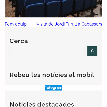
Fem equip!
Visita de Jordi Turull a Cabassers
Cerca
S
e
a
r
c
Rebeu les notícies al mòbil
h
Telegram
Notícies destacades