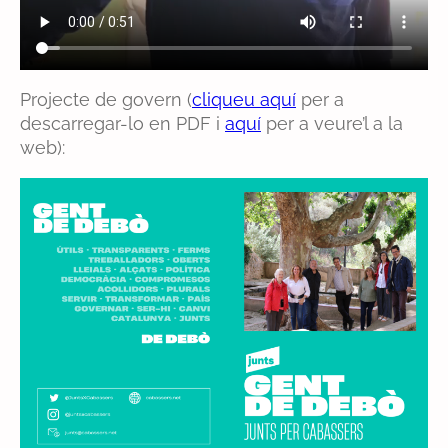
Projecte de govern (
cliqueu aquí
per a
descarregar-lo en PDF i
aquí
per a veure’l a la
web):