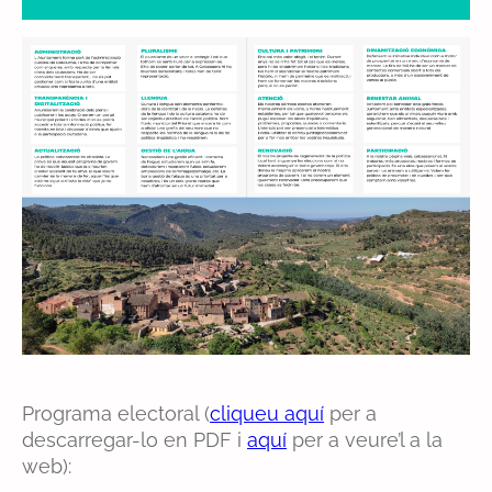
Programa electoral (
cliqueu aquí
per a
descarregar-lo en PDF i
aquí
per a veure’l a la
web):