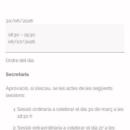
30/06/2026
P
l
18:30
–
19:30
e
06/07/2026
o
r
Ordre del dia:
d
i
Secretaria
n
a
Aprovació, si s’escau, se les actes de les següents
r
sessions:
i
d
Sessió ordinària a celebrar el dia 30 de març a les
e
18:30 h
l
’
Sessió extraordinària a celebrar el dia 27 a les