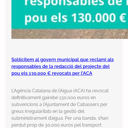
Sol·licitem al govern municipal que reclami als
responsables de la redacció del projecte del
pou els 130.000 € revocats per l’ACA
L’Agència Catalana de l’Aigua (ACA) ha revocat
definitivament gairebé 130.000 euros en
subvencions a l’Ajuntament de Cabassers per
greus irregularitats en la gestió del
subministrament d’aigua. Per una banda, s’han
perdut prop de 30.000 euros pel transport