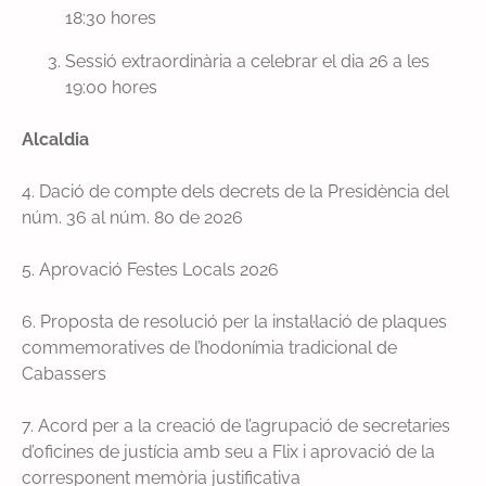
A
18:30 hores
j
u
Sessió extraordinària a celebrar el dia 26 a les
n
19:00 hores
t
a
Alcaldia
m
e
4. Dació de compte dels decrets de la Presidència del
n
núm. 36 al núm. 80 de 2026
t
d
5. Aprovació Festes Locals 2026
e
C
6. Proposta de resolució per la instal·lació de plaques
a
commemoratives de l’hodonímia tradicional de
b
Cabassers
a
s
7. Acord per a la creació de l’agrupació de secretaries
s
d’oficines de justícia amb seu a Flix i aprovació de la
e
corresponent memòria justificativa