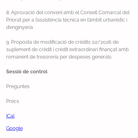
r
s
8. Aprovació del conveni amb el Consell Comarcal del
Priorat per a l’assistència tècnica en l’àmbit urbanístic i
d’enginyeria
9. Proposta de modificació de crèdits 02/2026 de
suplement de crèdit i crèdit extraordinari finançat amb
romanent de tresoreria per despeses generals
Sessió de control
Preguntes
Precs
iCal
Google