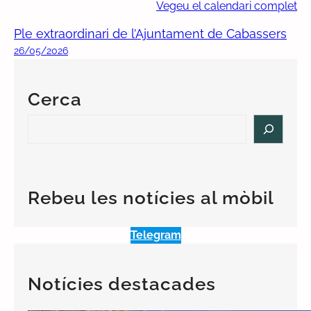
Vegeu el calendari complet
Ple extraordinari de l’Ajuntament de Cabassers
26/05/2026
Cerca
S
e
a
r
c
Rebeu les notícies al mòbil
h
Telegram
Notícies destacades