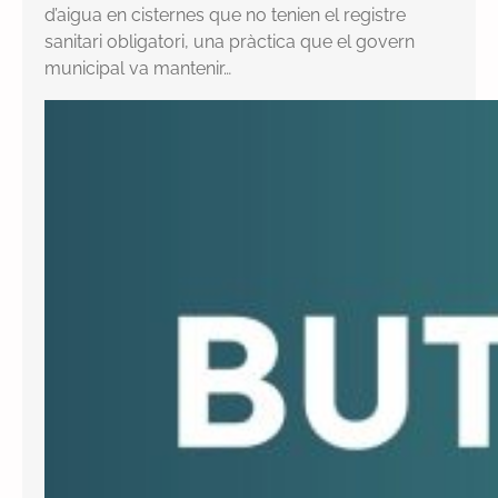
d’aigua en cisternes que no tenien el registre
sanitari obligatori, una pràctica que el govern
municipal va mantenir…