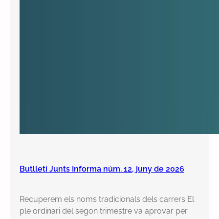
Butlletí Junts Informa núm. 12, juny de 2026
Recuperem els noms tradicionals dels carrers El
ple ordinari del segon trimestre va aprovar per