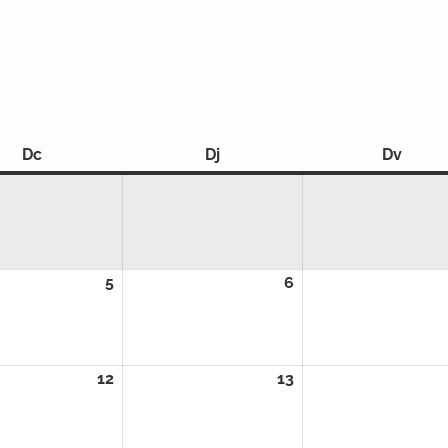
Dc
Dimecres
Dj
Dijous
Dv
Diven
2026
5
05/08/2026
6
06/08/2026
2026
12
12/08/2026
13
13/08/2026