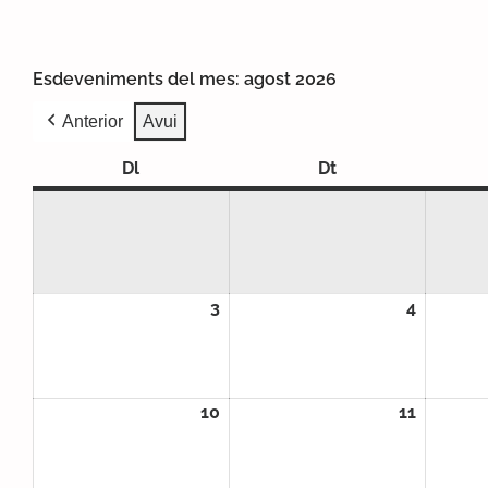
Esdeveniments del mes: agost 2026
Anterior
Avui
Dl
Dilluns
Dt
Dimarts
3
03/08/2026
4
04/08/
10
10/08/2026
11
11/08/