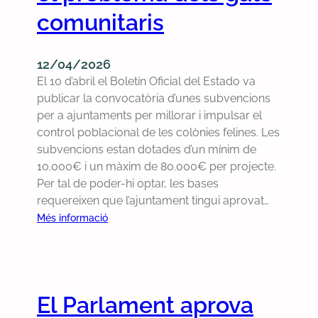
a
r
m
comunitaris
o
r
ç
u
r
r
d
n
t
a
e
12/04/2026
a
a
n
2
El 10 d’abril el Boletín Oficial del Estado va
c
t
c
0
publicar la convocatòria d’unes subvencions
o
s
d
2
per a ajuntaments per millorar i impulsar el
n
e
6
control poblacional de les colònies felines. Les
s
l
subvencions estan dotades d’un mínim de
u
e
10.000€ i un màxim de 80.000€ per projecte.
l
s
Per tal de poder-hi optar, les bases
t
C
requereixen que l’ajuntament tingui aprovat…
a
o
p
:
Més informació
m
o
C
e
p
o
s
u
m
l
e
El Parlament aprova
a
n