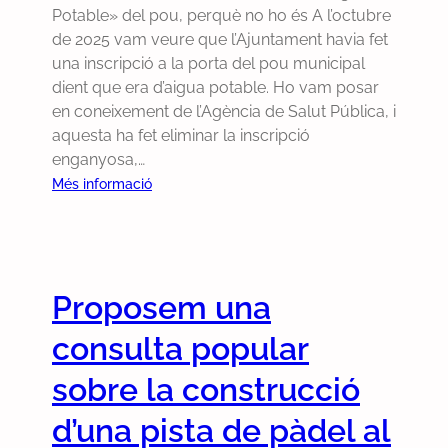
p
e
Potable» del pou, perquè no ho és A l’octubre
r
r
t
de 2025 vam veure que l’Ajuntament havia fet
i
o
i
una inscripció a la porta del pou municipal
n
c
r
dient que era d’aigua potable. Ho vam posar
o
e
a
en coneixement de l’Agència de Salut Pública, i
u
d
d
aquesta ha fet eliminar la inscripció
n
i
a
enganyosa,…
a
m
i
c
:
Més informació
e
m
a
B
n
m
m
u
t
e
i
t
e
d
o
l
n
i
Proposem una
n
l
e
a
e
e
consulta popular
l
t
t
t
p
a
a
í
sobre la construcció
l
d
e
J
e
e
d’una pista de pàdel al
l
u
e
l
è
n