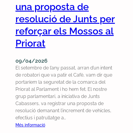
r
c
una proposta de
s
e
o
m
resolució de Junts per
b
a
reforçar els Mossos al
r
r
e
e
Priorat
l
s
a
o
c
l
09/04/2026
o
d
El setembre de l’any passat, arran d’un intent
n
r
de robatori que va patir el Cafè, vam dir que
s
e
portaríem la seguretat de la comarca del
t
e
Priorat al Parlament i ho hem fet. El nostre
r
l
grup parlamentari, a iniciativa de Junts
u
p
Cabassers, va registrar una proposta de
c
r
resolució demanant l’increment de vehicles,
c
o
efectius i patrullatge a…
i
b
:
Més informació
ó
l
E