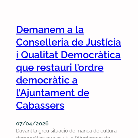
d
e
l
’
m
P
u
a
a
n
d
Demanem a la
r
a
e
l
Conselleria de Justícia
p
l
a
i
s
m
i Qualitat Democràtica
s
g
e
t
a
que restauri l’ordre
n
a
t
t
democràtic a
d
s
a
e
c
p
l’Ajuntament de
p
o
r
à
m
Cabassers
o
d
u
v
e
n
a
l
i
07/04/2026
u
a
t
Davant la greu situació de manca de cultura
n
l
a