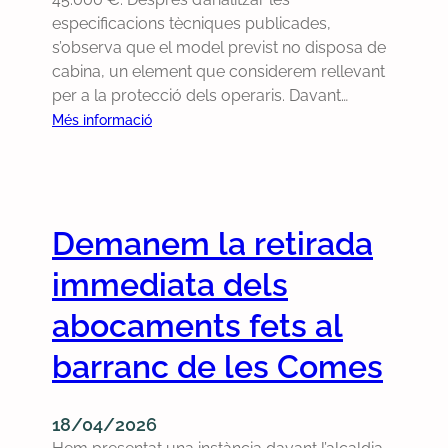
a
t
n
especificacions tècniques publicades,
i
t
s’observa que el model previst no disposa de
m
r
cabina, un element que considerem rellevant
l
a
per a la protecció dels operaris. Davant…
a
e
:
Més informació
v
l
C
e
g
o
u
o
n
d
v
s
e
e
Demanem la retirada
i
l
r
d
immediata dels
p
n
e
o
d
r
abocaments fets al
b
e
e
l
C
barranc de les Comes
m
e
a
u
s
b
n
o
a
18/04/2026
e
b
s