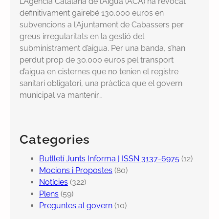
L’Agència Catalana de l’Aigua (ACA) ha revocat
definitivament gairebé 130.000 euros en
subvencions a l’Ajuntament de Cabassers per
greus irregularitats en la gestió del
subministrament d’aigua. Per una banda, s’han
perdut prop de 30.000 euros pel transport
d’aigua en cisternes que no tenien el registre
sanitari obligatori, una pràctica que el govern
municipal va mantenir…
Categories
Butlletí Junts Informa | ISSN 3137-6975
(12)
Mocions i Propostes
(80)
Notícies
(322)
Plens
(59)
Preguntes al govern
(10)