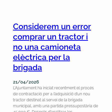
t
R
n
s
e
s
c
c
a
o
u
l
Considerem un error
m
r
a
u
s
comprar un tractor i
s
n
d
e
i
e
no una camioneta
u
t
r
e
elèctrica per la
a
e
l
r
p
e
brigada
i
o
c
s
s
t
i
i
21/04/2026
r
g
c
L’Ajuntament ha iniciat recentment el procés
ò
a
i
de contractació per a l’adquisició d’un nou
n
r
ó
tractor destinat al servei de la brigada
i
a
c
municipal, amb una partida pressupostària de
c
n
o
45.000 €. Després d’analitzar les