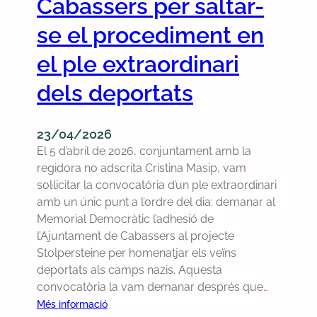
Cabassers per saltar-
i
l
q
se el procediment en
e
u
m
el ple extraordinari
i
e
l
l
dels deportats
e
c
s
o
a
n
23/04/2026
c
t
El 5 d’abril de 2026, conjuntament amb la
t
r
regidora no adscrita Cristina Masip, vam
e
o
sol·licitar la convocatòria d’un ple extraordinari
s
l
amb un únic punt a l’ordre del dia: demanar al
d
d
Memorial Democràtic l’adhesió de
e
e
l’Ajuntament de Cabassers al projecte
l
l
Stolpersteine per homenatjar els veïns
s
s
deportats als camps nazis. Aquesta
p
g
convocatòria la vam demanar després que…
l
a
:
Més informació
e