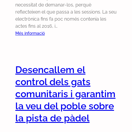
necessitat de demanar-los, perquè
reflecteixen el que passa a les sessions. La seu
electrònica fins fa poc només contenia les
actes fins al 2016, i…
:
Més informació
H
e
m
a
Desencallem el
c
o
control dels gats
n
s
comunitaris i garantim
e
la veu del poble sobre
g
u
la pista de pàdel
i
t