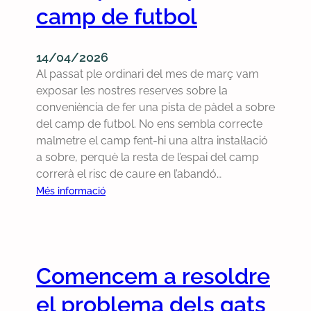
camp de futbol
x
s
c
t
t
a
t
s
r
b
r
I
14/04/2026
a
o
i
n
Al passat ple ordinari del mes de març vam
o
c
c
f
exposar les nostres reserves sobre la
r
a
a
o
conveniència de fer una pista de pàdel a sobre
d
m
p
r
del camp de futbol. No ens sembla correcte
i
e
e
m
malmetre el camp fent-hi una altra instal·lació
n
n
r
a
a sobre, perquè la resta de l’espai del camp
a
t
l
n
correrà el risc de caure en l’abandó…
r
s
a
ú
:
Més informació
i
f
b
m
P
d
e
r
.
r
e
t
i
1
o
l
s
g
1
p
s
a
a
,
Comencem a resoldre
o
d
l
d
m
s
e
b
el problema dels gats
a
a
e
p