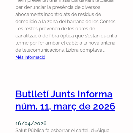
Hem presentat una instància davant l’alcaldia
r
r
s
per denunciar la presència de diversos
r
e
e
abocaments incontrolats de residus de
o
l
r
demolició a la zona del barranc de les Comes.
r
a
s
Les restes provenen de les obres de
c
p
p
canalització de fibra òptica que s’estan duent a
o
i
e
terme per fer arribar el cable a la nova antena
m
s
r
de telecomunicacions. L’obra comptava…
p
t
s
:
Més informació
r
a
a
D
a
d
l
e
r
e
t
m
u
p
a
a
n
Butlletí Junts Informa
à
r
n
t
d
-
e
r
núm. 11, març de 2026
e
s
m
a
l
e
l
c
e
a
16/04/2026
t
l
r
Salut Pública fa esborrar el cartell d’«Aigua
o