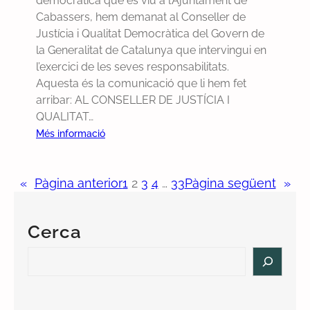
democràtica que es viu a l’Ajuntament de
a
c
r
Cabassers, hem demanat al Conseller de
p
a
i
Justícia i Qualitat Democràtica del Govern de
r
m
s
la Generalitat de Catalunya que intervingui en
o
p
l’exercici de les seves responsabilitats.
p
d
Aquesta és la comunicació que li hem fet
o
e
arribar: AL CONSELLER DE JUSTÍCIA I
s
f
QUALITAT…
t
u
:
Més informació
a
t
D
d
b
e
e
o
«
Pàgina anterior
1
2
3
4
…
33
Pàgina següent
»
m
r
l
a
e
n
s
Cerca
e
o
m
l
S
a
u
e
l
c
a
a
i
r