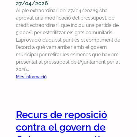
q
27/04/2026
u
Al ple extraordinari del 27/04/20269 s’ha
e
aprovat una modificació del pressupost, de
l
crèdit extraordinari, que inclou una partida de
’
5.000€ per esterilitzar els gats comunitaris.
A
L’aprovació d’aquest punt és el compliment de
j
l’acord a què vam arribar amb el govern
u
municipal per retirar les esmenes que havíem
n
presentat al pressupost de l’Ajuntament per al
t
2026,…
a
:
Més informació
m
D
e
e
n
s
t
e
p
Recurs de reposició
n
u
c
contra el govern de
b
a
l
l