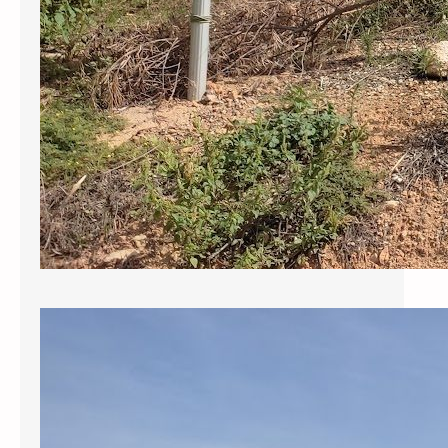
Sol·licitem al govern municipal que
reclami als responsables de la
redacció del projecte del pou els
130.000 € revocats per l’ACA