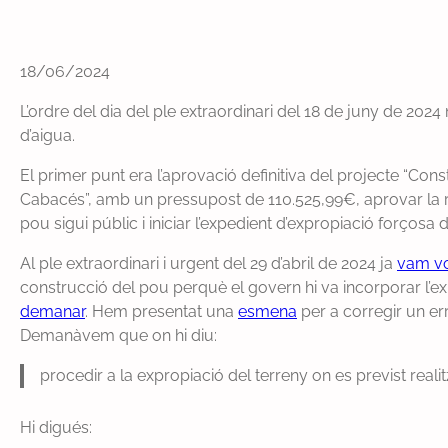
18/06/2024
L’ordre del dia del ple extraordinari del 18 de juny de 20
d’aigua.
El primer punt era l’aprovació definitiva del projecte “Con
Cabacés”, amb un pressupost de 110.525,99€, aprovar la re
pou sigui públic i iniciar l’expedient d’expropiació forçosa d
Al ple extraordinari i urgent del 29 d’abril de 2024 ja
vam vo
construcció del pou perquè el govern hi va incorporar l’ex
demanar
. Hem presentat una
esmena
per a corregir un err
Demanàvem que on hi diu:
procedir a la expropiació del terreny on es previst reali
Hi digués: