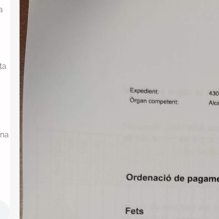
a
Publiquem un cercador de decrets
d’alcaldia
Per tal de millorar la transparència i el
ta
servei públic, posem a l’abast de
tothom el llistat de decrets d’alcaldia
aprovats des de l’abril de 2023, per
facilitar-ne la consulta. Si us interessa
conèixer el contingut d’alguns
d’aquests decrets podeu realitzar una
ana
sol·licitud d’informació pública a
l’Ajutament demanant-ne còpia. Us
l’hauran de facilitar en el…