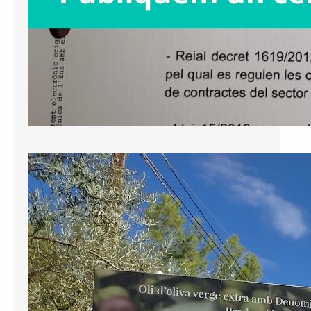
Nota de premsa: perseverem en la
defensa de la Llei de Política
Lingüística
El Tribunal d’Instància de Tarragona
ha notificat avui la sentència respecte
al recurs interposat per Junts contra
la negativa de l’Ajuntament de