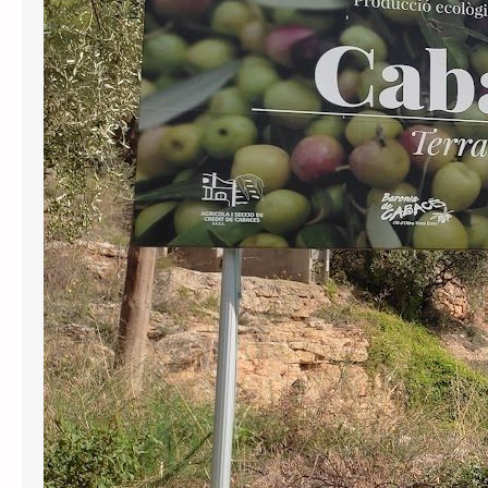
Cabassers a oficialitzar el topònim
català del municipi després d’haver
anunciat el 2024 que ho faria per
complir la Llei e Política Lingüística. En
la resolució, el tribunal ha decidit
inadmetre la demanda…