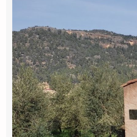
L’Agència Catalana de l’Aigua (ACA) ha
revocat definitivament gairebé
130.000 euros en subvencions a
l’Ajuntament de Cabassers per greus
irregularitats en la gestió del
subministrament d’aigua. Per una
banda, s’han perdut prop de 30.000
euros pel transport d’aigua en
cisternes que no tenien el registre
sanitari obligatori, una pràctica que el
govern municipal va mantenir…