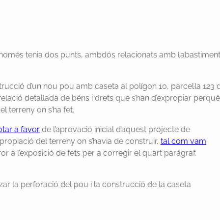
24 només tenia dos punts, ambdós relacionats amb l’abastimen
strucció d’un nou pou amb caseta al polígon 10, parcel·la 123 
lació detallada de béns i drets que s’han d’expropiar perquè
el terreny on s’ha fet.
tar a favor
de l’aprovació inicial d’aquest projecte de
propiació del terreny on s’havia de construir,
tal com vam
or a l’exposició de fets per a corregir el quart paràgraf.
tzar la perforació del pou i la construcció de la caseta