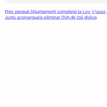
Prec perquè l’Ajuntament compleixi la Ley 7/2022, 
Junts aconsegueix eliminar l’IVA de l’oli d’oliva