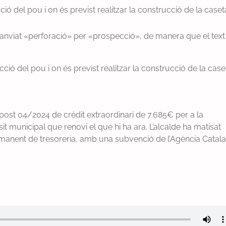
ació del pou i on és previst realitzar la construcció de la caset
canviat «perforació» per «prospecció», de manera que el text
cció del pou i on és previst realitzar la construcció de la case
post 04/2024 de crèdit extraordinari de 7.685€ per a la
sit municipal que renovi el que hi ha ara. L’alcalde ha matisat
omanent de tresoreria, amb una subvenció de l’Agència Catal