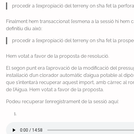
procedir a l’expropiació del terreny on s’ha fet la perfor
Finalment hem transaccionat l’esmena a la sessió hi hem 
definitiu diu això:
procedir a l’expropiació del terreny on s’ha fet la prospe
Hem votat a favor de la proposta de resolució.
El segon punt era l’aprovació de la modificació del pressu
instal·lació d’un clorador automàtic d’aigua potable al dipò
que s’intentarà recuperar aquest import, amb càrrec al r
de l’Aigua. Hem votat a favor de la proposta.
Podeu recuperar l’enregistrament de la sessió aquí: