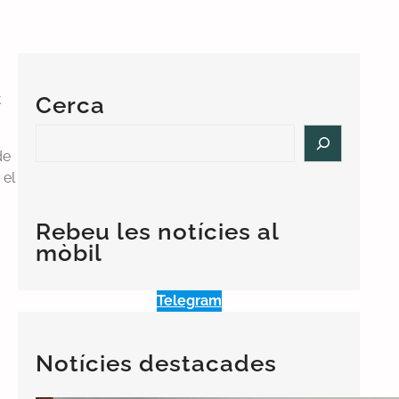
t
Cerca
S
e
de
a
 el
r
c
Rebeu les notícies al
h
mòbil
Telegram
Notícies destacades