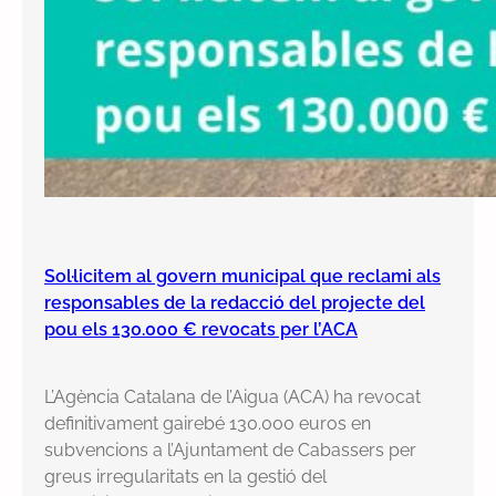
Sol·licitem al govern municipal que reclami als
responsables de la redacció del projecte del
pou els 130.000 € revocats per l’ACA
L’Agència Catalana de l’Aigua (ACA) ha revocat
definitivament gairebé 130.000 euros en
subvencions a l’Ajuntament de Cabassers per
greus irregularitats en la gestió del