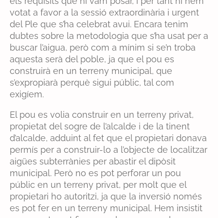
els requisits que hi vam posar, i per tant hi hem
votat a favor a la sessió extraordinària i urgent
del Ple que s’ha celebrat avui. Encara tenim
dubtes sobre la metodologia que s’ha usat per a
buscar l’aigua, però com a mínim si se’n troba
aquesta serà del poble, ja que el pou es
construirà en un terreny municipal, que
s’expropiarà perquè sigui públic, tal com
exigíem.
El pou es volia construir en un terreny privat,
propietat del sogre de l’alcalde i de la tinent
d’alcalde, adduint al fet que el propietari donava
permís per a construir-lo a l’objecte de localitzar
aigües subterrànies per abastir el dipòsit
municipal. Però no es pot perforar un pou
públic en un terreny privat, per molt que el
propietari ho autoritzi, ja que la inversió només
es pot fer en un terreny municipal. Hem insistit