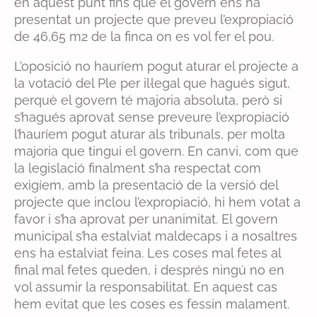
en aquest punt fins que el govern ens ha
presentat un projecte que preveu l’expropiació
de 46,65 m2 de la finca on es vol fer el pou.
L’oposició no hauríem pogut aturar el projecte a
la votació del Ple per il·legal que hagués sigut,
perquè el govern té majoria absoluta, però si
s’hagués aprovat sense preveure l’expropiació
l’hauríem pogut aturar als tribunals, per molta
majoria que tingui el govern. En canvi, com que
la legislació finalment s’ha respectat com
exigíem, amb la presentació de la versió del
projecte que inclou l’expropiació, hi hem votat a
favor i s’ha aprovat per unanimitat. El govern
municipal s’ha estalviat maldecaps i a nosaltres
ens ha estalviat feina. Les coses mal fetes al
final mal fetes queden, i després ningú no en
vol assumir la responsabilitat. En aquest cas
hem evitat que les coses es fessin malament.