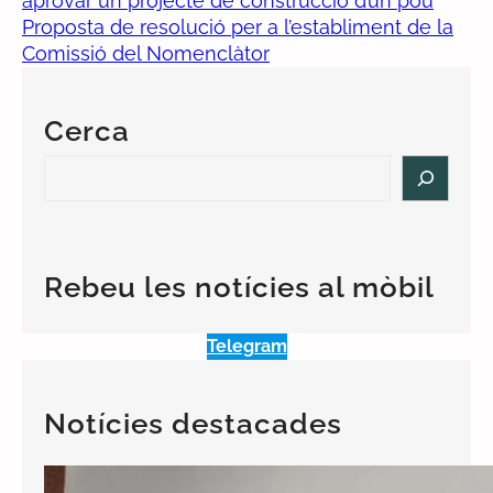
aprovar un projecte de construcció d’un pou
Proposta de resolució per a l’establiment de la
Comissió del Nomenclàtor
Cerca
S
e
a
r
c
Rebeu les notícies al mòbil
h
Telegram
Notícies destacades