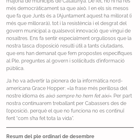
majoria de municipis de Catalunya. De fet, no hi ha res
més democràticament sa que això. I en els sis mesos
que fa que Junts és a l’Ajuntament aquest ha millorat (i
més que millorarà), tot i la resistència i el desgrat del
govern municipal a qualsevol innovació que vingui de
nosaltres. Ens fa sentir especialment orgullosos que la
nostra tasca d’oposició resulti útil a tants ciutadans,
que ens han demanat que fem propostes específiques
al Ple, preguntes al govern i sol·licituds d’informació
pública.
Ja ho va advertir la pionera de la informàtica nord-
americana Grace Hopper: «la frase més perillosa del
nostre idioma és
això sempre ho hem fet així»
. Per part
nostra continuarem treballant per Cabassers des de
l’oposició, perquè el que no funciona no es continuï
fent “com s’ha fet tota la vida”.
Resum del ple ordinari de desembre