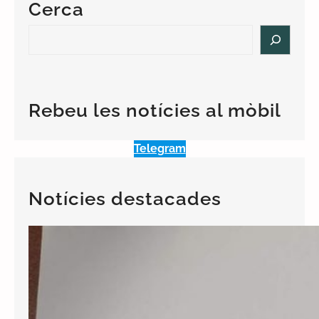
Cerca
S
e
a
r
c
Rebeu les notícies al mòbil
h
Telegram
Notícies destacades