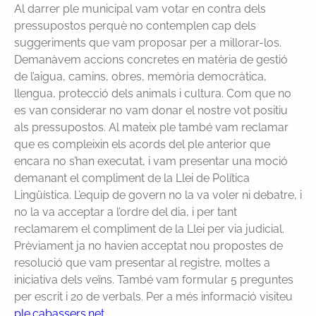
Al darrer ple municipal vam votar en contra dels
pressupostos perquè no contemplen cap dels
suggeriments que vam proposar per a millorar-los.
Demanàvem accions concretes en matèria de gestió
de l’aigua, camins, obres, memòria democràtica,
llengua, protecció dels animals i cultura. Com que no
es van considerar no vam donar el nostre vot positiu
als pressupostos. Al mateix ple també vam reclamar
que es compleixin els acords del ple anterior que
encara no s’han executat, i vam presentar una moció
demanant el compliment de la Llei de Política
Lingüística. L’equip de govern no la va voler ni debatre, i
no la va acceptar a l’ordre del dia, i per tant
reclamarem el compliment de la Llei per via judicial.
Prèviament ja no havien acceptat nou propostes de
resolució que vam presentar al registre, moltes a
iniciativa dels veïns. També vam formular 5 preguntes
per escrit i 20 de verbals. Per a més informació visiteu
ple.cabassers.net