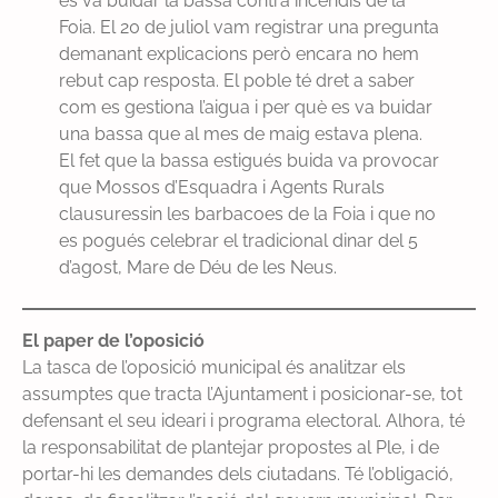
es va buidar la bassa contra incendis de la
Foia. El 20 de juliol vam registrar una pregunta
demanant explicacions però encara no hem
rebut cap resposta. El poble té dret a saber
com es gestiona l’aigua i per què es va buidar
una bassa que al mes de maig estava plena.
El fet que la bassa estigués buida va provocar
que Mossos d’Esquadra i Agents Rurals
clausuressin les barbacoes de la Foia i que no
es pogués celebrar el tradicional dinar del 5
d’agost, Mare de Déu de les Neus.
El paper de l’oposició
La tasca de l’oposició municipal és analitzar els
assumptes que tracta l’Ajuntament i posicionar-se, tot
defensant el seu ideari i programa electoral. Alhora, té
la responsabilitat de plantejar propostes al Ple, i de
portar-hi les demandes dels ciutadans. Té l’obligació,