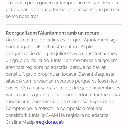
ens volen per a governar tampoc no ens han de voler
per ajudar-los a dur a terme les decisions que prenen
sense nosaltres.
Reorganitzem l’Ajuntament amb un recurs
Un dels nostres objectius és fer que l’Ajuntament sigui
homologable als del nostre entorn. Al ple
d’organització del 14 de juliol s’havia constituït només
un grup polític, el de Junts, i els membres del govern
eren tots regidors no adscrits, perquè no havien
constituït grup propi quan tocava. Davant d’aquesta
situació vam presentar recursos perquè es fessin les
coses bé, i a causa d’això al ple del 13 de novembre es
van crear els grups polítics com pertoca. També es va
modificar la composició de la Comissió Especial de
Comptes per a reflectir la composició real del
consistori: Junts, IpC-AM i la regidora no adscrita
Cristina Masip (
regidora.cat
).