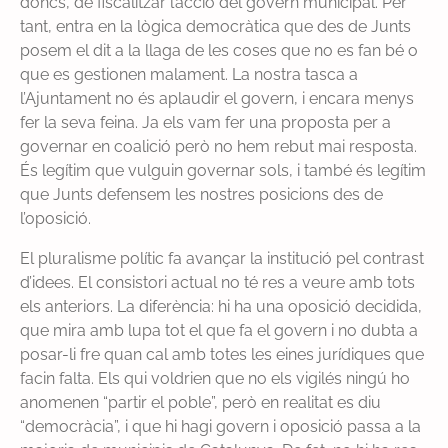
doncs, de fiscalitzar l’acció del govern municipal. Per
tant, entra en la lògica democràtica que des de Junts
posem el dit a la llaga de les coses que no es fan bé o
que es gestionen malament. La nostra tasca a
l’Ajuntament no és aplaudir el govern, i encara menys
fer la seva feina. Ja els vam fer una proposta per a
governar en coalició però no hem rebut mai resposta.
És legítim que vulguin governar sols, i també és legítim
que Junts defensem les nostres posicions des de
l’oposició.
El pluralisme polític fa avançar la institució pel contrast
d’idees. El consistori actual no té res a veure amb tots
els anteriors. La diferència: hi ha una oposició decidida,
que mira amb lupa tot el que fa el govern i no dubta a
posar-li fre quan cal amb totes les eines jurídiques que
facin falta. Els qui voldrien que no els vigilés ningú ho
anomenen “partir el poble”, però en realitat es diu
“democràcia”, i que hi hagi govern i oposició passa a la