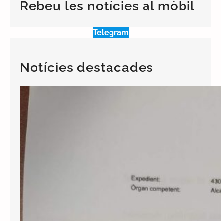
Rebeu les notícies al mòbil
h
Telegram
Notícies destacades