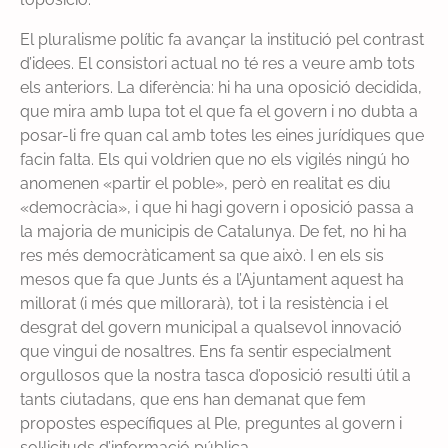
El pluralisme polític fa avançar la institució pel contrast
d’idees. El consistori actual no té res a veure amb tots
els anteriors. La diferència: hi ha una oposició decidida,
que mira amb lupa tot el que fa el govern i no dubta a
posar-li fre quan cal amb totes les eines jurídiques que
facin falta. Els qui voldrien que no els vigilés ningú ho
anomenen «partir el poble», però en realitat es diu
«democràcia», i que hi hagi govern i oposició passa a
la majoria de municipis de Catalunya. De fet, no hi ha
res més democràticament sa que això. I en els sis
mesos que fa que Junts és a l’Ajuntament aquest ha
millorat (i més que millorarà), tot i la resistència i el
desgrat del govern municipal a qualsevol innovació
que vingui de nosaltres. Ens fa sentir especialment
orgullosos que la nostra tasca d’oposició resulti útil a
tants ciutadans, que ens han demanat que fem
propostes específiques al Ple, preguntes al govern i
sol·licituds d’informació pública.