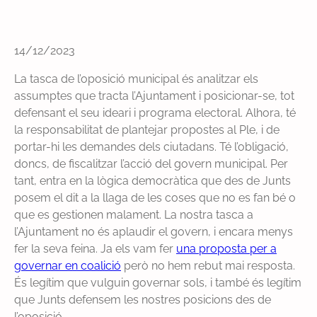
14/12/2023
La tasca de l’oposició municipal és analitzar els
assumptes que tracta l’Ajuntament i posicionar-se, tot
defensant el seu ideari i programa electoral. Alhora, té
la responsabilitat de plantejar propostes al Ple, i de
portar-hi les demandes dels ciutadans. Té l’obligació,
doncs, de fiscalitzar l’acció del govern municipal. Per
tant, entra en la lògica democràtica que des de Junts
posem el dit a la llaga de les coses que no es fan bé o
que es gestionen malament. La nostra tasca a
l’Ajuntament no és aplaudir el govern, i encara menys
fer la seva feina. Ja els vam fer
una proposta per a
governar en coalició
però no hem rebut mai resposta.
És legítim que vulguin governar sols, i també és legítim
que Junts defensem les nostres posicions des de
l’oposició.