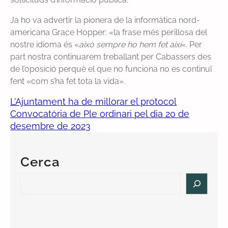
Ja ho va advertir la pionera de la informàtica nord-
americana Grace Hopper: «la frase més perillosa del
nostre idioma és «
això sempre ho hem fet així
«. Per
part nostra continuarem treballant per Cabassers des
de l’oposició perquè el que no funciona no es continuï
fent «com s’ha fet tota la vida».
L’Ajuntament ha de millorar el protocol
Convocatòria de Ple ordinari pel dia 20 de
desembre de 2023
Cerca
S
e
a
r
c