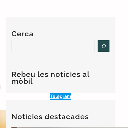
Cerca
S
e
a
r
c
Rebeu les notícies al
h
mòbil
l
Telegram
Notícies destacades