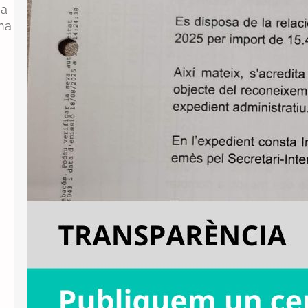
ha
ina