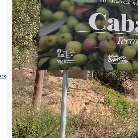
Cabassers a oficialitzar el topònim
català del municipi després d’haver
anunciat el 2024 que ho faria per
complir la Llei e Política Lingüística. En
la resolució, el tribunal ha decidit
inadmetre la demanda…
ers