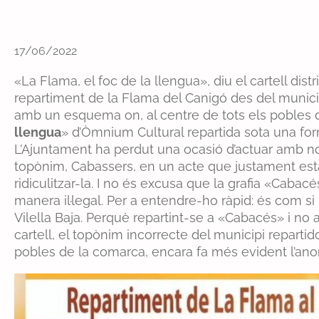
17/06/2022
«La Flama, el foc de la llengua», diu el cartell dis
repartiment de la Flama del Canigó des del municipi,
amb un esquema on, al centre de tots els pobles d
llengua
» d’Òmnium Cultural repartida sota una for
L’Ajuntament ha perdut una ocasió d’actuar amb nor
topònim, Cabassers, en un acte que justament està 
ridiculitzar-la. I no és excusa que la grafia «Cabac
manera il·legal. Per a entendre-ho ràpid: és com si
Vilella Baja. Perquè repartint-se a «Cabacés» i no 
cartell, el topònim incorrecte del municipi repartid
pobles de la comarca, encara fa més evident l’ano