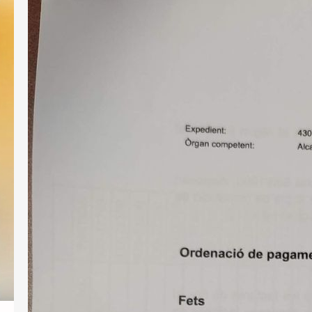
Publiquem un cercador de decrets
d’alcaldia
Per tal de millorar la transparència i el
servei públic, posem a l’abast de
tothom el llistat de decrets d’alcaldia
aprovats des de l’abril de 2023, per
facilitar-ne la consulta. Si us interessa
conèixer el contingut d’alguns
d’aquests decrets podeu realitzar una
sol·licitud d’informació pública a
l’Ajutament demanant-ne còpia. Us
l’hauran de facilitar en el…