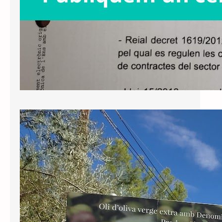
Nota de premsa: perseverem en la
defensa de la Llei de Política
Lingüística
El Tribunal d’Instància de Tarragona
ha notificat avui la sentència respecte
al recurs interposat per Junts contra
la negativa de l’Ajuntament de