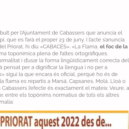
tribuït per l’Ajuntament de Cabassers que anuncia el
 que es farà el proper 23 de juny. I l’acte s’anuncia
el Priorat, hi diu «CABACÉS». «La Flama,
el foc de la
ma toponímica plena de faltes ortogràfiques.
malitat i d’usar la forma lingüísticament correcta del
pensat per a dignificar la llengua i no per a
és» sigui la que encara és oficial, perquè ho és de
 la flama es repartís a Marsá, Capsanes, Molá, Lloá o
a Cabassers l’efecte és exactament el mateix. Veure, a
or, entre els topònims normatius de tots els altres
malia: