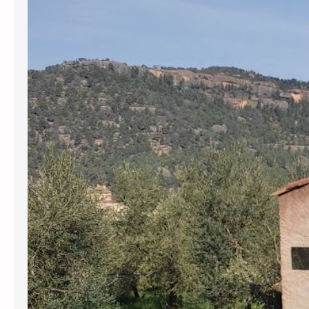
L’Agència Catalana de l’Aigua (ACA) ha
revocat definitivament gairebé
130.000 euros en subvencions a
l’Ajuntament de Cabassers per greus
irregularitats en la gestió del
subministrament d’aigua. Per una
banda, s’han perdut prop de 30.000
euros pel transport d’aigua en
cisternes que no tenien el registre
sanitari obligatori, una pràctica que el
govern municipal va mantenir…