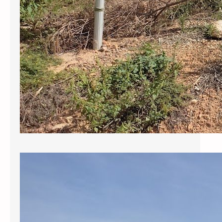
Sol·licitem al govern municipal que
reclami als responsables de la
redacció del projecte del pou els
130.000 € revocats per l’ACA