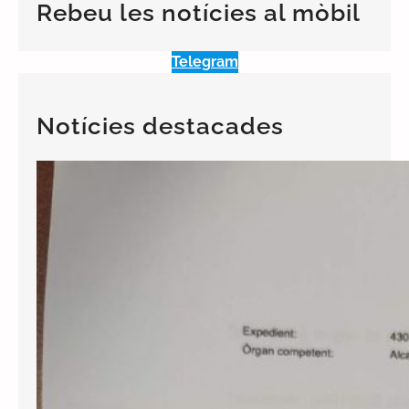
c
Rebeu les notícies al mòbil
h
Telegram
Notícies destacades