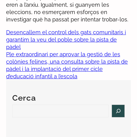
eren a l’arxiu. Igualment, si guanyem les
eleccions, no esmerçarem esforços en
investigar què ha passat per intentar trobar-los.
Desencallem el control dels gats comunitaris i
garantim la veu del poble sobre la pista de
pàdel
Ple extraordinari per aprovar la gestió de les
colònies felines, una consulta sobre la pista de
pàdel i la implantació del primer cicle
d’educació infantil a l’escola
Cerca
S
e
a
r