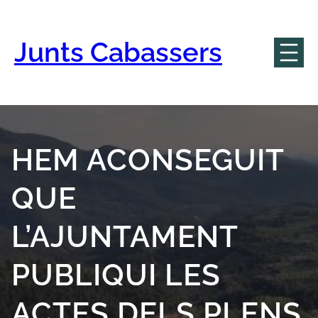
Vés
al
contingut
Junts Cabassers
HEM ACONSEGUIT
QUE
L’AJUNTAMENT
PUBLIQUI LES
ACTES DELS PLENS