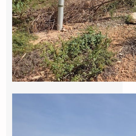
Sol·licitem al govern municipal que
reclami als responsables de la
redacció del projecte del pou els
130.000 € revocats per l’ACA