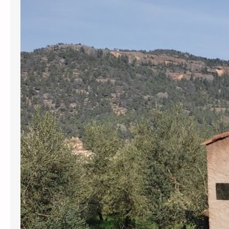
L’Agència Catalana de l’Aigua (ACA) ha
revocat definitivament gairebé
130.000 euros en subvencions a
l’Ajuntament de Cabassers per greus
irregularitats en la gestió del
subministrament d’aigua. Per una
banda, s’han perdut prop de 30.000
euros pel transport d’aigua en
cisternes que no tenien el registre
sanitari obligatori, una pràctica que el
govern municipal va mantenir…