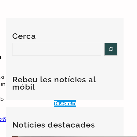
Cerca
S
e
n
a
r
c
xi
Rebeu les notícies al
h
 un
mòbil
mb
Telegram
026
Notícies destacades