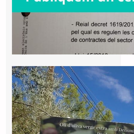
Nota de premsa: perseverem en la
defensa de la Llei de Política
Lingüística
El Tribunal d’Instància de Tarragona
ha notificat avui la sentència respecte
al recurs interposat per Junts contra
la negativa de l’Ajuntament de