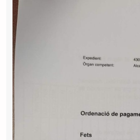
Publiquem un cercador de decrets
d’alcaldia
Per tal de millorar la transparència i el
servei públic, posem a l’abast de
tothom el llistat de decrets d’alcaldia
aprovats des de l’abril de 2023, per
facilitar-ne la consulta. Si us interessa
conèixer el contingut d’alguns
d’aquests decrets podeu realitzar una
sol·licitud d’informació pública a
l’Ajutament demanant-ne còpia. Us
l’hauran de facilitar en el…