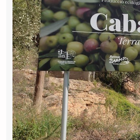
Cabassers a oficialitzar el topònim
català del municipi després d’haver
anunciat el 2024 que ho faria per
complir la Llei e Política Lingüística. En
la resolució, el tribunal ha decidit
inadmetre la demanda…