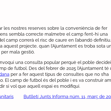
r les nostres reserves sobre la conveniència de fer
o ens sembla correcte malmetre el camp fent-hi una
 del camp correrà el risc de caure en l’abandó definitiu.
aquest projecte, quan l’Ajuntament es troba sota u
 per mala gestió.
nvoqui una consulta popular perquè el poble decidei
amp de futbol. Des del febrer de 2025 l’Ajuntament té
adana
per a fer aquest tipus de consultes que no s’ha
lo. El camp de futbol és del poble i es va construir a
dir si vol que aquell espai es modifiqui.
nitaris
Butlletí Junts Informa núm. 11, març de 2