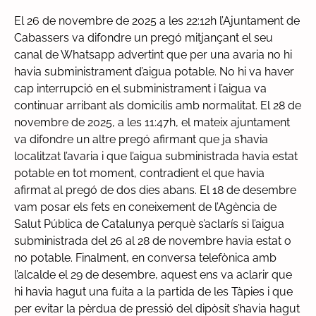
El 26 de novembre de 2025 a les 22:12h l’Ajuntament de
Cabassers va difondre un pregó mitjançant el seu
canal de Whatsapp advertint que per una avaria no hi
havia subministrament d’aigua potable. No hi va haver
cap interrupció en el subministrament i l’aigua va
continuar arribant als domicilis amb normalitat. El 28 de
novembre de 2025, a les 11:47h, el mateix ajuntament
va difondre un altre pregó afirmant que ja s’havia
localitzat l’avaria i que l’aigua subministrada havia estat
potable en tot moment, contradient el que havia
afirmat al pregó de dos dies abans. El 18 de desembre
vam posar els fets en coneixement de l’Agència de
Salut Pública de Catalunya perquè s’aclarís si l’aigua
subministrada del 26 al 28 de novembre havia estat o
no potable. Finalment, en conversa telefònica amb
l’alcalde el 29 de desembre, aquest ens va aclarir que
hi havia hagut una fuita a la partida de les Tàpies i que
per evitar la pèrdua de pressió del dipòsit s’havia hagut