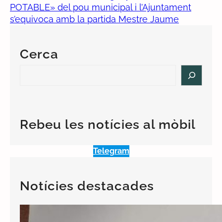
POTABLE» del pou municipal i l’Ajuntament
s’equivoca amb la partida Mestre Jaume
Cerca
S
e
a
r
c
Rebeu les notícies al mòbil
h
Telegram
Notícies destacades