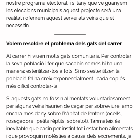
nostre programa electoral, i si l’any que ve guanyem
les eleccions municipals aquest projecte serà una
realitat i oferirem aquest servei als veïns que el
necessitin.
Volem resoldre el problema dels gats del carrer
Al carrer hi viuen molts gats comunitaris. Per controlar
la seva població i fer que s’acabin només hi ha una
manera: esterilitzar-los a tots. Si no s’esterilitzen la
població felina creix exponencialment i cada cop és
més difícil controlar-la.
Si aquests gats no fossin alimentats voluntariosament
per alguns veïns haurien de caçar per sobreviure, amb
encara més dany sobre l’hàbitat de l’entorn (ocells,
rosegadors i petits rèptils, sobretot). Tanmateix és
inevitable que cacin per instint tot i estar ben alimentats
i que provoquin molèsties a causa dels excrements, ja