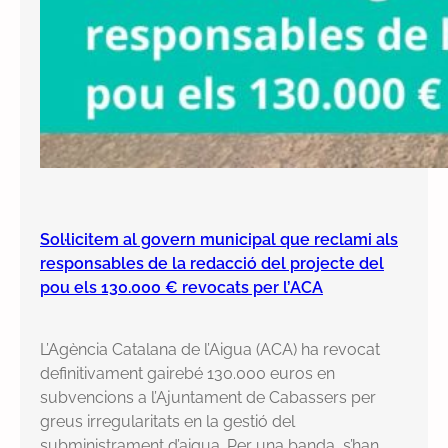
Sol·licitem al govern municipal que reclami als
responsables de la redacció del projecte del
pou els 130.000 € revocats per l’ACA
L’Agència Catalana de l’Aigua (ACA) ha revocat
definitivament gairebé 130.000 euros en
subvencions a l’Ajuntament de Cabassers per
greus irregularitats en la gestió del
subministrament d’aigua. Per una banda, s’han