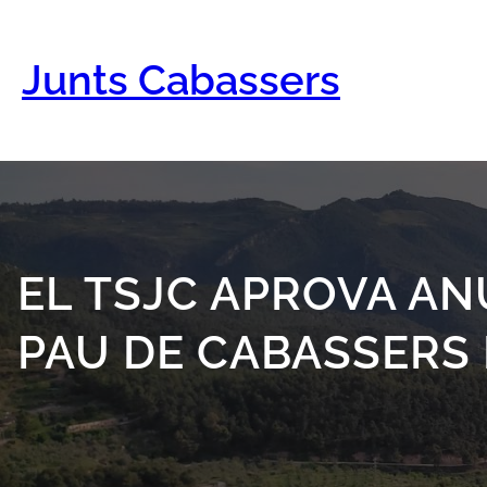
Vés
al
contingut
Junts Cabassers
EL TSJC APROVA AN
PAU DE CABASSERS 