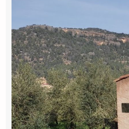
L’Agència Catalana de l’Aigua (ACA) ha
revocat definitivament gairebé
130.000 euros en subvencions a
l’Ajuntament de Cabassers per greus
irregularitats en la gestió del
subministrament d’aigua. Per una
banda, s’han perdut prop de 30.000
euros pel transport d’aigua en
cisternes que no tenien el registre
sanitari obligatori, una pràctica que el
govern municipal va mantenir…