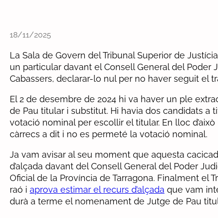
18/11/2025
La Sala de Govern del Tribunal Superior de Justíci
un particular davant el Consell General del Poder
Cabassers, declarar-lo nul per no haver seguit el t
El 2 de desembre de 2024 hi va haver un ple extraor
de Pau titular i substitut. Hi havia dos candidats a ti
votació nominal per escollir el titular. En lloc d’ai
càrrecs a dit i no es permeté la votació nominal.
Ja vam avisar al seu moment que aquesta cacicada
d’alçada davant del Consell General del Poder Judic
Oficial de la Província de Tarragona. Finalment el 
raó i
aprova estimar el recurs d’alçada
que vam inter
durà a terme el nomenament de Jutge de Pau titular