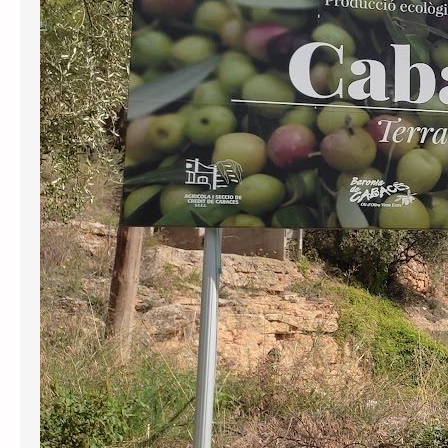
Cabassers a oficialitzar el topònim
català del municipi després d’haver
anunciat el 2024 que ho faria per
complir la Llei e Política Lingüística. En
la resolució, el tribunal ha decidit
inadmetre la demanda…