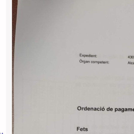
Publiquem un cercador de decrets
d’alcaldia
Per tal de millorar la transparència i el
servei públic, posem a l’abast de
tothom el llistat de decrets d’alcaldia
aprovats des de l’abril de 2023, per
facilitar-ne la consulta. Si us interessa
conèixer el contingut d’alguns
d’aquests decrets podeu realitzar una
sol·licitud d’informació pública a
l’Ajutament demanant-ne còpia. Us
l’hauran de facilitar en el…