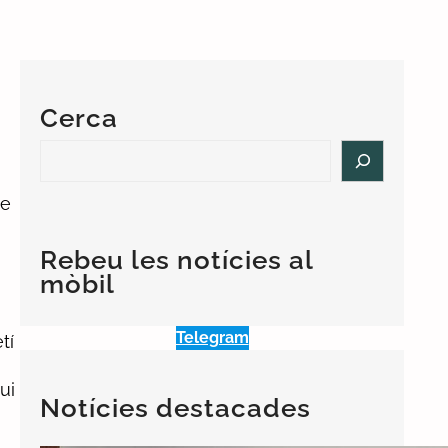
Cerca
S
e
a
ge
r
c
Rebeu les notícies al
h
mòbil
Telegram
tí
ui
Notícies destacades