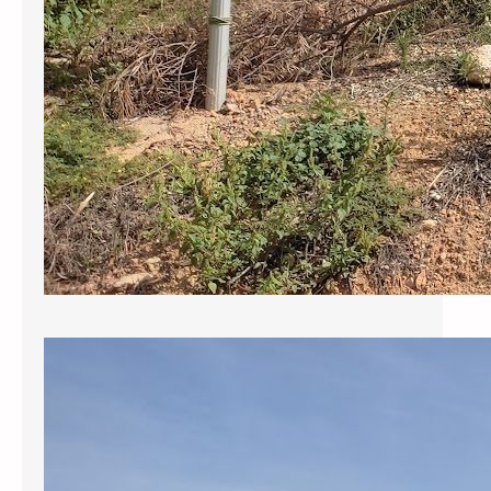
Sol·licitem al govern municipal que
reclami als responsables de la
redacció del projecte del pou els
130.000 € revocats per l’ACA