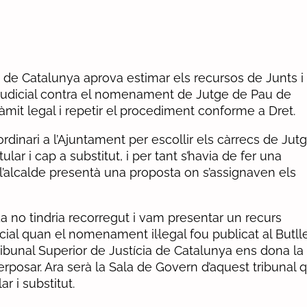
a de Catalunya aprova estimar els recursos de Junts i
 Judicial contra el nomenament de Jutge de Pau de
ràmit legal i repetir el procediment conforme a Dret.
dinari a l’Ajuntament per escollir els càrrecs de Jut
tular i cap a substitut, i per tant s’havia de fer una
xò l’alcalde presentà una proposta on s’assignaven els
 no tindria recorregut i vam presentar un recurs
ial quan el nomenament il·legal fou publicat al Butlle
Tribunal Superior de Justícia de Catalunya ens dona la
posar. Ara serà la Sala de Govern d’aquest tribunal q
 i substitut.