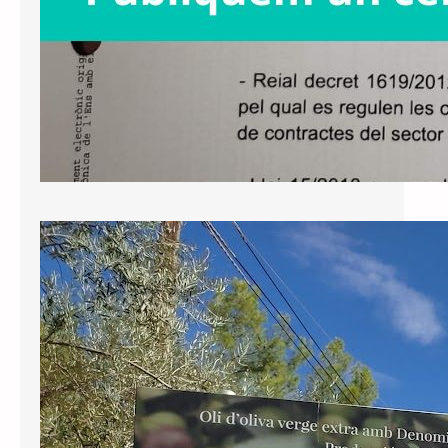
Nota de premsa: perseverem en la
defensa de la Llei de Política
Lingüística
El Tribunal d’Instància de Tarragona
ha notificat avui la sentència respecte
al recurs interposat per Junts contra
la negativa de l’Ajuntament de