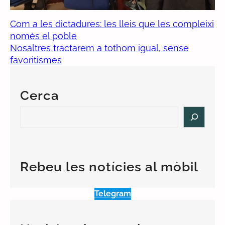
Com a les dictadures: les lleis que les compleixi
només el poble
Nosaltres tractarem a tothom igual, sense
favoritismes
Cerca
S
e
a
r
c
Rebeu les notícies al mòbil
h
Telegram