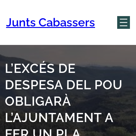
Vés
al
contingut
Junts Cabassers
L’EXCÉS DE
DESPESA DEL POU
OBLIGARÀ
L’AJUNTAMENT A
FER UN PLA