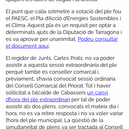
El punt que calia sotmetre a votació del ple fou
el PAESC, el Pla d’Acció d’Energies Sostenibles i
el Clima. Aquest pla és un requisit per optar a
determinats ajuts de la Diputació de Tarragona i
es va aprovar per unanimitat.
Podeu consultar
el document aquí
.
El regidor de Junts, Carles Prats, no va poder
assistir a aquesta sessió extraordinària del ple
perquè també és conseller comarcal i,
prèviament, s’havia convocat sessió ordinària
del Consell Comarcal del Priorat. Tot i haver
sol·licitat a l’alcalde de Cabassers
un canvi
d’hora del ple extraordinari
per tal de poder
assistir als dos plens, convocats el mateix dia i
hora, no es va rebre resposta i no va voler variar
l’hora del ple municipal. La qüestió de la
simultaneïtat de plens va ser tractada al Consell