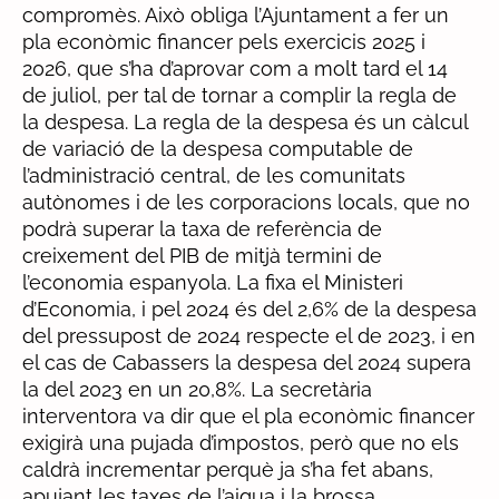
compromès. Això obliga l’Ajuntament a fer un
pla econòmic financer pels exercicis 2025 i
2026, que s’ha d’aprovar com a molt tard el 14
de juliol, per tal de tornar a complir la regla de
la despesa. La regla de la despesa és un càlcul
de variació de la despesa computable de
l’administració central, de les comunitats
autònomes i de les corporacions locals, que no
podrà superar la taxa de referència de
creixement del PIB de mitjà termini de
l’economia espanyola. La fixa el Ministeri
d’Economia, i pel 2024 és del 2,6% de la despesa
del pressupost de 2024 respecte el de 2023, i en
el cas de Cabassers la despesa del 2024 supera
la del 2023 en un 20,8%. La secretària
interventora va dir que el pla econòmic financer
exigirà una pujada d’impostos, però que no els
caldrà incrementar perquè ja s’ha fet abans,
apujant les taxes de l’aigua i la brossa.