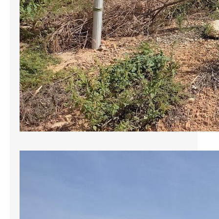
Sol·licitem al govern municipal que
reclami als responsables de la
redacció del projecte del pou els
130.000 € revocats per l’ACA