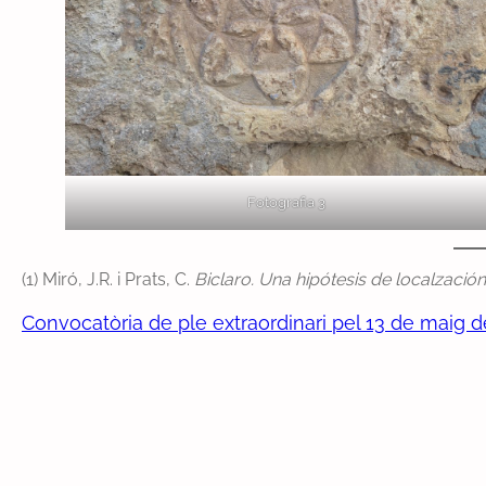
Fotografia 3
(1) Miró, J.R. i Prats, C.
Biclaro. Una hipótesis de localzación
Convocatòria de ple extraordinari pel 13 de maig 