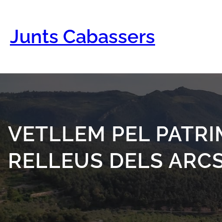
Vés
al
contingut
Junts Cabassers
VETLLEM PEL PATR
RELLEUS DELS ARC