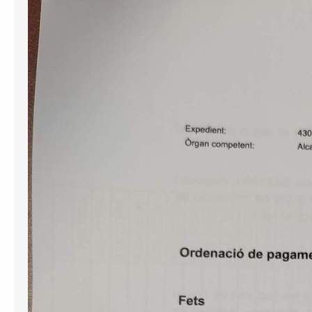
Publiquem un cercador de decrets
d’alcaldia
Per tal de millorar la transparència i el
servei públic, posem a l’abast de
tothom el llistat de decrets d’alcaldia
aprovats des de l’abril de 2023, per
facilitar-ne la consulta. Si us interessa
conèixer el contingut d’alguns
d’aquests decrets podeu realitzar una
sol·licitud d’informació pública a
l’Ajutament demanant-ne còpia. Us
l’hauran de facilitar en el…