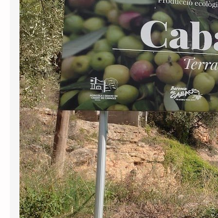
Cabassers a oficialitzar el topònim
català del municipi després d’haver
anunciat el 2024 que ho faria per
complir la Llei e Política Lingüística. En
la resolució, el tribunal ha decidit
inadmetre la demanda…