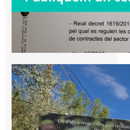
Nota de premsa: perseverem en la
defensa de la Llei de Política
Lingüística
El Tribunal d’Instància de Tarragona
ha notificat avui la sentència respecte
al recurs interposat per Junts contra
la negativa de l’Ajuntament de