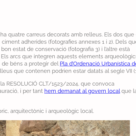
i ha quatre carreus decorats amb relleus. Els dos que
 ciment adherides (fotografies annexes 1 i 2). Dels qu
n estat de conservació (fotografia 3) i l’altre està
4). Els arcs que integren aquests elements arqueològic
 de béns a protegir del
Pla d’Ordenació Urbanística d
elleus que contenen podrien estar datats al segle VII (
ca la RESOLUCIÓ CLT/1523/2024, que convoca
uració, i per tant
hem demanat al govern local
que l
ric, arquitectònic i arqueològic local.