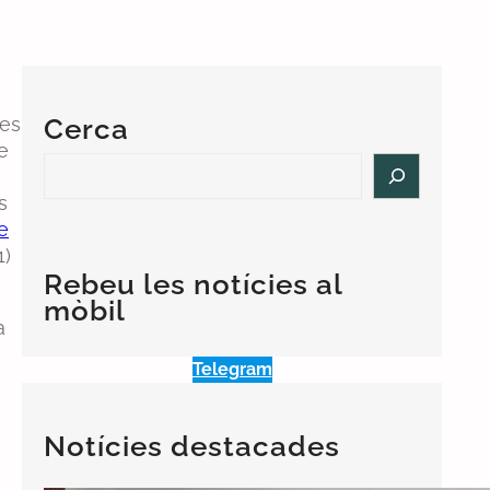
 es
Cerca
e
S
e
s
a
e
r
1)
c
Rebeu les notícies al
h
mòbil
a
Telegram
Notícies destacades