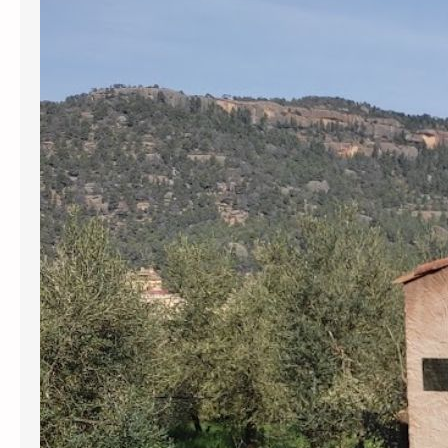
L’Agència Catalana de l’Aigua (ACA) ha
revocat definitivament gairebé
130.000 euros en subvencions a
l’Ajuntament de Cabassers per greus
irregularitats en la gestió del
subministrament d’aigua. Per una
banda, s’han perdut prop de 30.000
euros pel transport d’aigua en
cisternes que no tenien el registre
sanitari obligatori, una pràctica que el
govern municipal va mantenir…