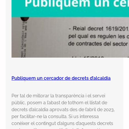
Publiquem un cercador de decrets d’alcaldia
Per tal de millorar la transparència i el servei
públic, posem a l’abast de tothom el llistat de
decrets d’alcaldia aprovats des de l’abril de 2023,
per facilitar-ne la consulta. Si us interessa
conèixer el contingut d’alguns d’aquests decrets