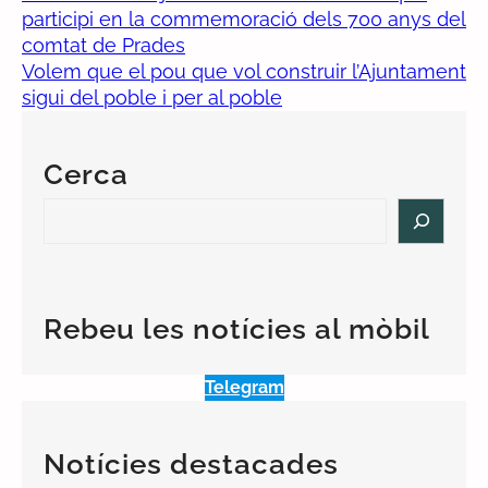
participi en la commemoració dels 700 anys del
comtat de Prades
Volem que el pou que vol construir l’Ajuntament
sigui del poble i per al poble
Cerca
S
e
a
r
c
Rebeu les notícies al mòbil
h
Telegram
Notícies destacades