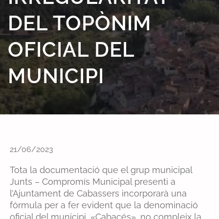
DEL TOPÒNIM
OFICIAL DEL
MUNICIPI
21/06/2023
Tota la documentació que el grup municipal
Junts – Compromís Municipal presenti a
l’Ajuntament de Cabassers incorporarà una
fórmula per a fer evident que la denominació
oficial del municipi, «Cabacés», no compleix la