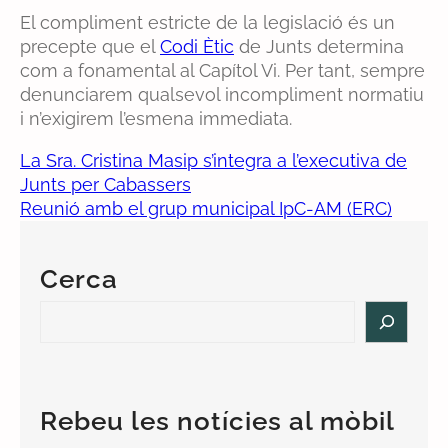
El compliment estricte de la legislació és un
precepte que el
Codi Ètic
de Junts determina
com a fonamental al Capítol Vi. Per tant, sempre
denunciarem qualsevol incompliment normatiu
i n’exigirem l’esmena immediata.
La Sra. Cristina Masip s’integra a l’executiva de
Junts per Cabassers
Reunió amb el grup municipal IpC-AM (ERC)
Cerca
S
e
a
r
c
Rebeu les notícies al mòbil
h