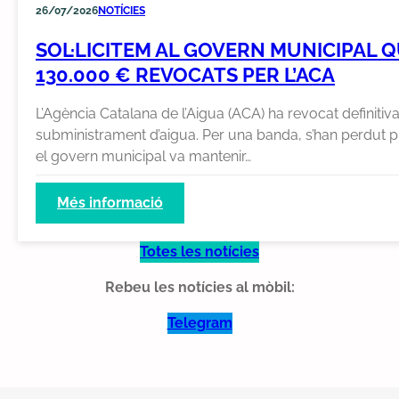
26/07/2026
NOTÍCIES
SOL·LICITEM AL GOVERN MUNICIPAL 
130.000 € REVOCATS PER L’ACA
L’Agència Catalana de l’Aigua (ACA) ha revocat definiti
subministrament d’aigua. Per una banda, s’han perdut pro
el govern municipal va mantenir…
:
Més informació
Sol·licitem
al
Totes les notícies
govern
Rebeu les notícies al mòbil:
municipal
que
Telegram
reclami
als
responsables
de