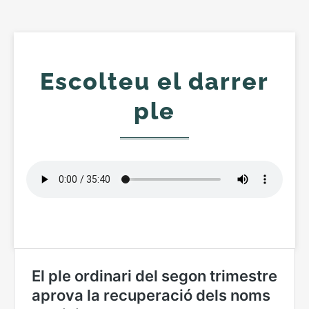
la
redacció
del
projecte
Escolteu el darrer
del
pou
ple
els
130.000
€
revocats
per
l’ACA