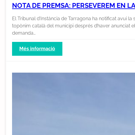
NOTA DE PREMSA: PERSEVEREM EN LA 
El Tribunal d’Instància de Tarragona ha notificat avui la
topònim català del municipi després d’haver anunciat el 2
demanda…
:
Més informació
Nota
de
premsa:
perseverem
en
la
defensa
de
la
Llei
de