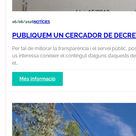
06/08/2026
NOTÍCIES
PUBLIQUEM UN CERCADOR DE DECRET
Per tal de millorar la transparència i el servei públic, po
us interessa conèixer el contingut d’alguns d’aquests de
el…
:
Més informació
Publiquem
un
cercador
de
decrets
d’alcaldia