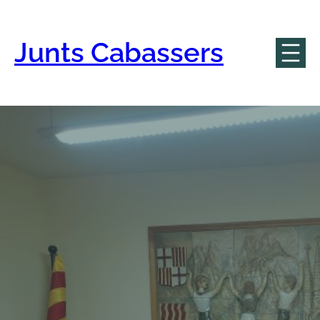
Vés
al
contingut
Junts Cabassers